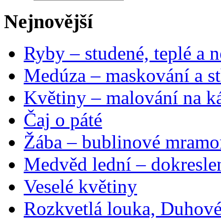
Nejnovější
Ryby – studené, teplé a n
Medúza – maskování a st
Květiny – malování na ká
Čaj o páté
Žába – bublinové mramo
Medvěd lední – dokresle
Veselé květiny
Rozkvetlá louka, Duhové