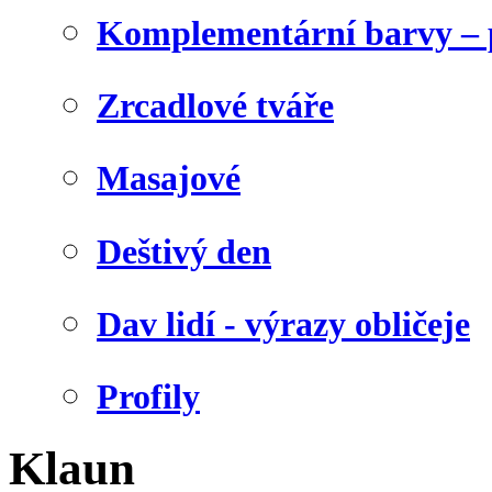
Komplementární barvy – 
Zrcadlové tváře
Masajové
Deštivý den
Dav lidí - výrazy obličeje
Profily
Klaun