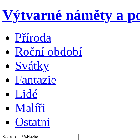
Výtvarné náměty a po
Příroda
Roční období
Svátky
Fantazie
Lidé
Malíři
Ostatní
Search...