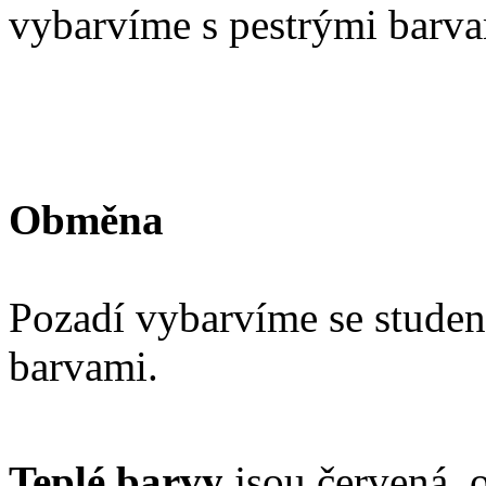
vybarvíme s pestrými barva
Obměna
Pozadí vybarvíme se studen
barvami.
Teplé barvy
jsou červená, o