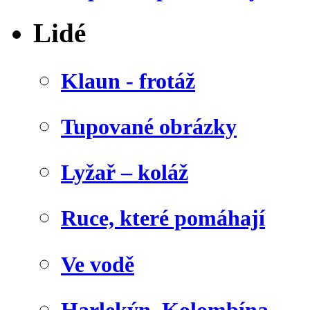
Lidé
Klaun - frotáž
Tupované obrázky
Lyžař – koláž
Ruce, které pomáhají
Ve vodě
Harlekýn, Kolombína