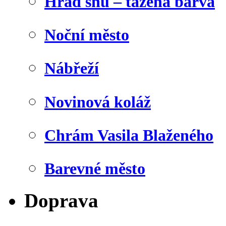
Hrad snů – tažená barva
Noční město
Nábřeží
Novinová koláž
Chrám Vasila Blaženého
Barevné město
Doprava