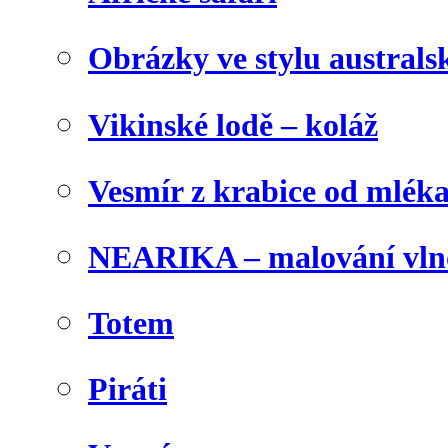
Obrázky ve stylu australs
Vikinské lodě – koláž
Vesmír z krabice od mlék
NEARIKA – malování vln
Totem
Piráti