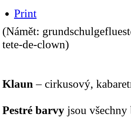
Print
(Námět: grundschulgeflueste
tete-de-clown)
Klaun
– cirkusový, kabaretn
Pestré barvy
jsou všechny b