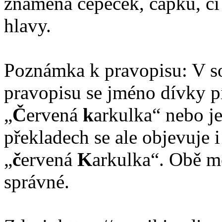
znamená čepeček, čapku, č
hlavy.
Poznámka k pravopisu: V so
pravopisu se jméno dívky p
„
Č
ervená
k
arkulka“ nebo je
překladech se ale objevuje i
„
č
ervená
K
arkulka“. Obě m
správné.