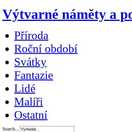
Výtvarné náměty a po
Příroda
Roční období
Svátky
Fantazie
Lidé
Malíři
Ostatní
Search...