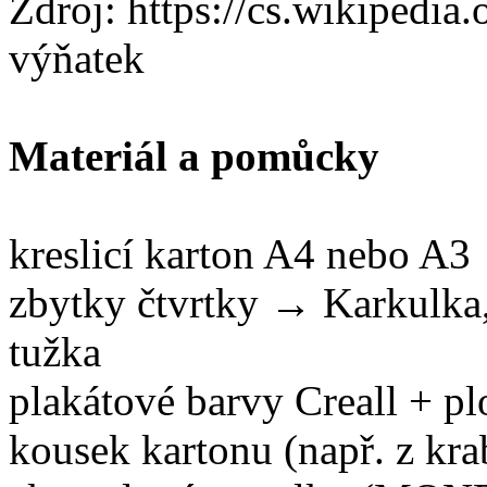
Zdroj: https://cs.wikipedia
výňatek
Materiál a pomůcky
kreslicí karton A4 nebo A3
zbytky čtvrtky → Karkulka,
tužka
plakátové barvy Creall + plo
kousek kartonu (např. z kra