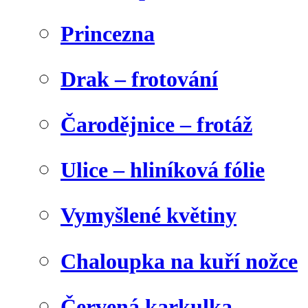
Princezna
Drak – frotování
Čarodějnice – frotáž
Ulice – hliníková fólie
Vymyšlené květiny
Chaloupka na kuří nožce
Červená karkulka