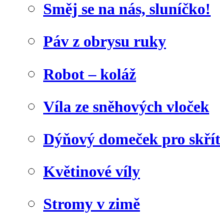
Směj se na nás, sluníčko!
Páv z obrysu ruky
Robot – koláž
Víla ze sněhových vloček
Dýňový domeček pro skří
Květinové víly
Stromy v zimě