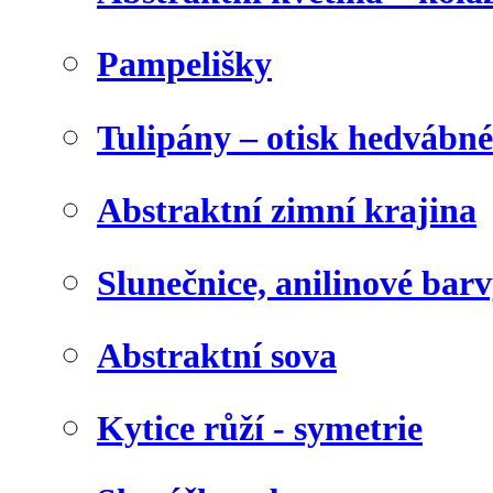
Pampelišky
Tulipány – otisk hedvábn
Abstraktní zimní krajina
Slunečnice, anilinové bar
Abstraktní sova
Kytice růží - symetrie