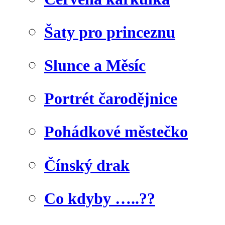
Šaty pro princeznu
Slunce a Měsíc
Portrét čarodějnice
Pohádkové městečko
Čínský drak
Co kdyby …..??