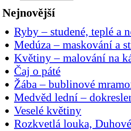
Nejnovější
Ryby – studené, teplé a n
Medúza – maskování a st
Květiny – malování na ká
Čaj o páté
Žába – bublinové mramo
Medvěd lední – dokresle
Veselé květiny
Rozkvetlá louka, Duhové