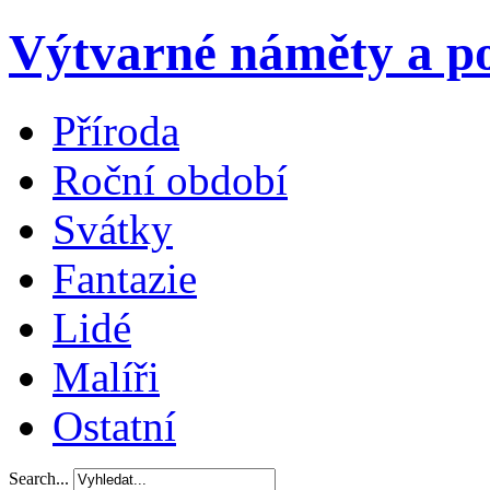
Výtvarné náměty a po
Příroda
Roční období
Svátky
Fantazie
Lidé
Malíři
Ostatní
Search...