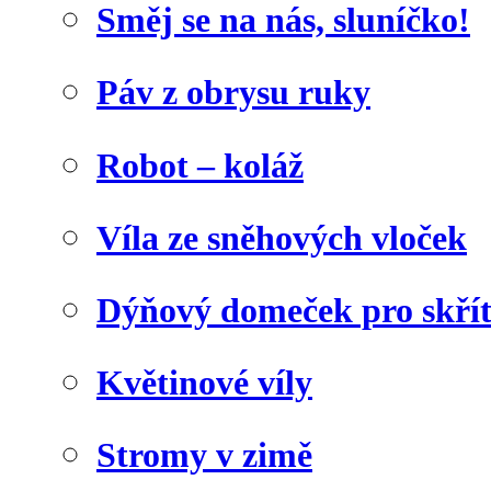
Směj se na nás, sluníčko!
Páv z obrysu ruky
Robot – koláž
Víla ze sněhových vloček
Dýňový domeček pro skří
Květinové víly
Stromy v zimě