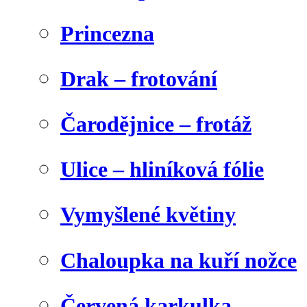
Princezna
Drak – frotování
Čarodějnice – frotáž
Ulice – hliníková fólie
Vymyšlené květiny
Chaloupka na kuří nožce
Červená karkulka