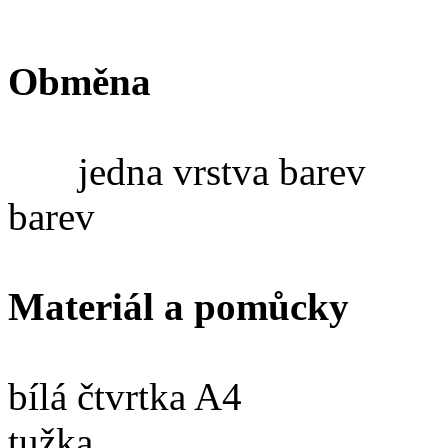
Obměna
jedna vrstva b
barev
Materiál a pomůcky
bílá čtvrtka A4
tužka