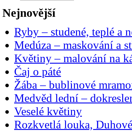
Nejnovější
Ryby – studené, teplé a n
Medúza – maskování a st
Květiny – malování na ká
Čaj o páté
Žába – bublinové mramo
Medvěd lední – dokresle
Veselé květiny
Rozkvetlá louka, Duhové