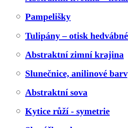
Pampelišky
Tulipány – otisk hedvábn
Abstraktní zimní krajina
Slunečnice, anilinové bar
Abstraktní sova
Kytice růží - symetrie