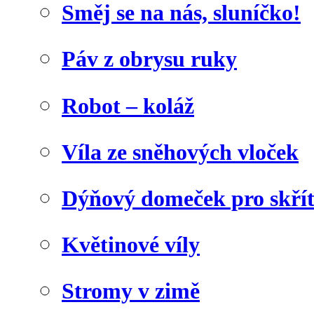
Směj se na nás, sluníčko!
Páv z obrysu ruky
Robot – koláž
Víla ze sněhových vloček
Dýňový domeček pro skří
Květinové víly
Stromy v zimě