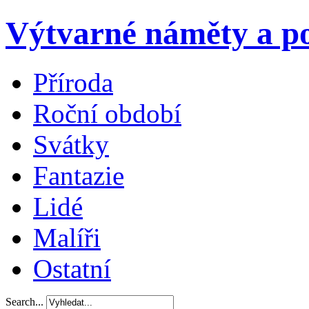
Výtvarné náměty a po
Příroda
Roční období
Svátky
Fantazie
Lidé
Malíři
Ostatní
Search...