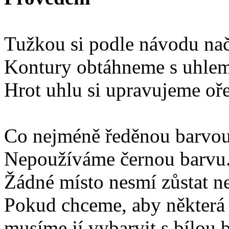
Tužkou si podle návodu nač
Kontury obtáhneme s uhlem
Hrot uhlu si upravujeme oř
Co nejméně ředěnou barvou
Nepoužíváme černou barvu
Žádné místo nesmí zůstat n
Pokud chceme, aby některá p
musíme jí vybarvit s bílou 