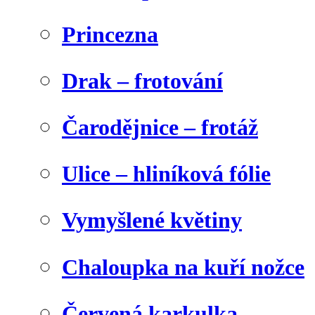
Princezna
Drak – frotování
Čarodějnice – frotáž
Ulice – hliníková fólie
Vymyšlené květiny
Chaloupka na kuří nožce
Červená karkulka