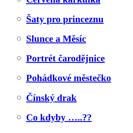
Šaty pro princeznu
Slunce a Měsíc
Portrét čarodějnice
Pohádkové městečko
Čínský drak
Co kdyby …..??