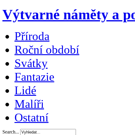
Výtvarné náměty a po
Příroda
Roční období
Svátky
Fantazie
Lidé
Malíři
Ostatní
Search...