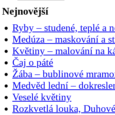
Nejnovější
Ryby – studené, teplé a n
Medúza – maskování a st
Květiny – malování na ká
Čaj o páté
Žába – bublinové mramo
Medvěd lední – dokresle
Veselé květiny
Rozkvetlá louka, Duhové