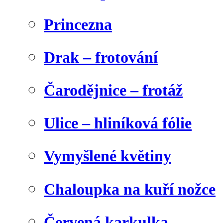
Princezna
Drak – frotování
Čarodějnice – frotáž
Ulice – hliníková fólie
Vymyšlené květiny
Chaloupka na kuří nožce
Červená karkulka