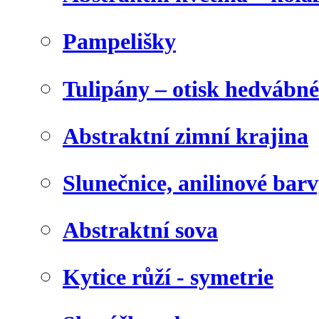
Pampelišky
Tulipány – otisk hedvábn
Abstraktní zimní krajina
Slunečnice, anilinové bar
Abstraktní sova
Kytice růží - symetrie