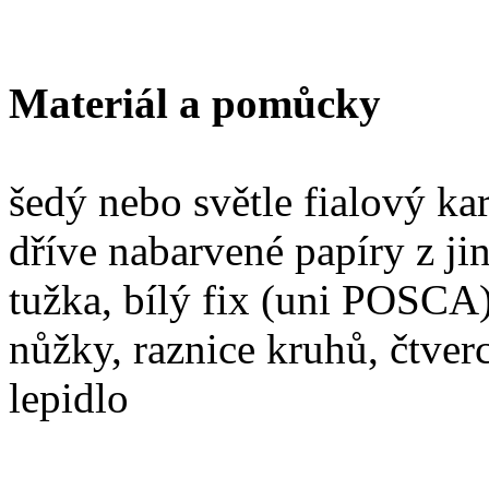
Materiál a pomůcky
šedý nebo světle fialový k
dříve nabarvené papíry z ji
tužka, bílý fix (uni POSCA)
nůžky, raznice kruhů, čtve
lepidlo