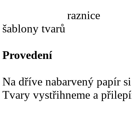
raz
šablony tvarů
Provedení
Na dříve nabarvený papír si
Tvary vystřihneme a přilep