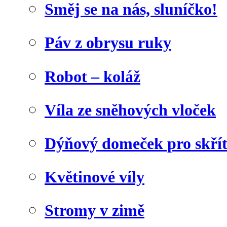
Směj se na nás, sluníčko!
Páv z obrysu ruky
Robot – koláž
Víla ze sněhových vloček
Dýňový domeček pro skří
Květinové víly
Stromy v zimě