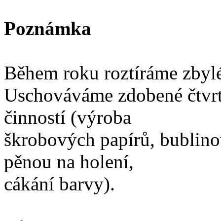
Poznámka
Během roku roztíráme zbylé
Uschováváme zdobené čtvrtk
činností (výroba
škrobových papírů, bublin
pěnou na holení,
cákání barvy).