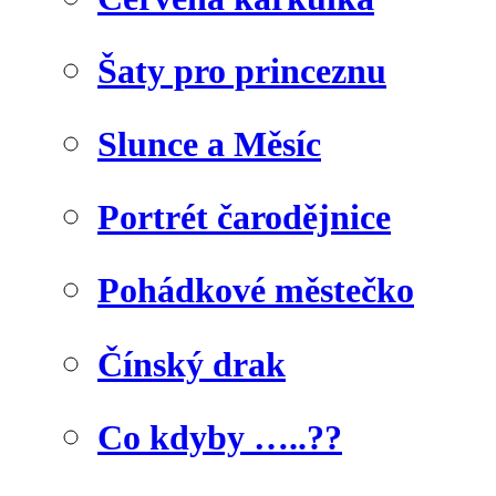
Šaty pro princeznu
Slunce a Měsíc
Portrét čarodějnice
Pohádkové městečko
Čínský drak
Co kdyby …..??