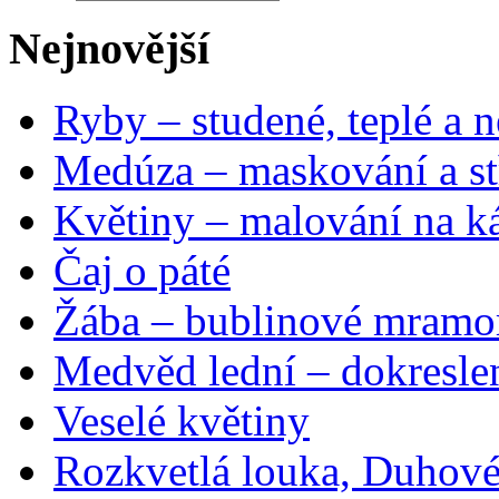
Nejnovější
Ryby – studené, teplé a n
Medúza – maskování a st
Květiny – malování na ká
Čaj o páté
Žába – bublinové mramo
Medvěd lední – dokresle
Veselé květiny
Rozkvetlá louka, Duhové