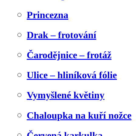
Princezna
Drak – frotování
Čarodějnice – frotáž
Ulice – hliníková fólie
Vymyšlené květiny
Chaloupka na kuří nožce
Červená karkulka