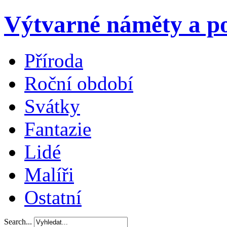
Výtvarné náměty a po
Příroda
Roční období
Svátky
Fantazie
Lidé
Malíři
Ostatní
Search...