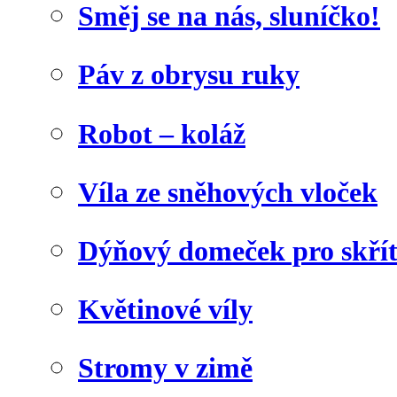
Směj se na nás, sluníčko!
Páv z obrysu ruky
Robot – koláž
Víla ze sněhových vloček
Dýňový domeček pro skří
Květinové víly
Stromy v zimě