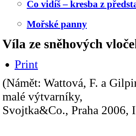
Co vidíš – kresba z předst
Mořské panny
Víla ze sněhových vloče
Print
(Námět: Wattová, F. a Gilp
malé výtvarníky,
Svojtka&Co., Praha 2006,