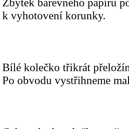
Zbytek barevného papíru p
k vyhotovení korunky.
Bílé kolečko třikrát přeloží
Po obvodu vystřihneme mal