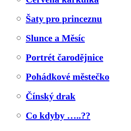
Šaty pro princeznu
Slunce a Měsíc
Portrét čarodějnice
Pohádkové městečko
Čínský drak
Co kdyby …..??