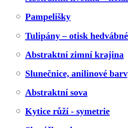
Pampelišky
Tulipány – otisk hedvábn
Abstraktní zimní krajina
Slunečnice, anilinové bar
Abstraktní sova
Kytice růží - symetrie