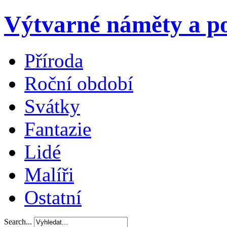
Výtvarné náměty a po
Příroda
Roční období
Svátky
Fantazie
Lidé
Malíři
Ostatní
Search...