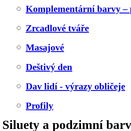
Komplementární barvy – 
Zrcadlové tváře
Masajové
Deštivý den
Dav lidí - výrazy obličeje
Profily
Siluety a podzimní bar