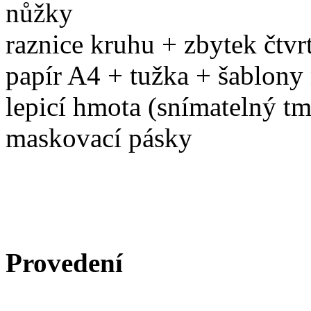
nůžky
raznice kruhu + zbytek čt
papír A4 + tužka + šablony 
lepicí hmota (snímatelný tm
maskovací pásky
Provedení