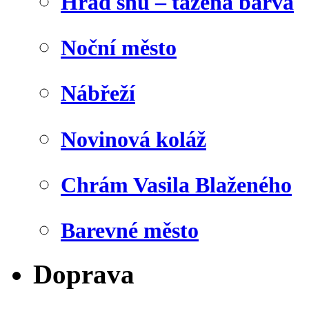
Hrad snů – tažená barva
Noční město
Nábřeží
Novinová koláž
Chrám Vasila Blaženého
Barevné město
Doprava