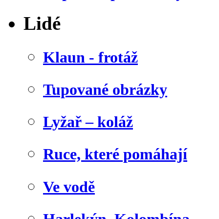
Lidé
Klaun - frotáž
Tupované obrázky
Lyžař – koláž
Ruce, které pomáhají
Ve vodě
Harlekýn, Kolombína