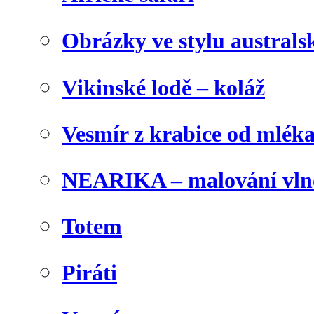
Obrázky ve stylu australs
Vikinské lodě – koláž
Vesmír z krabice od mlék
NEARIKA – malování vln
Totem
Piráti