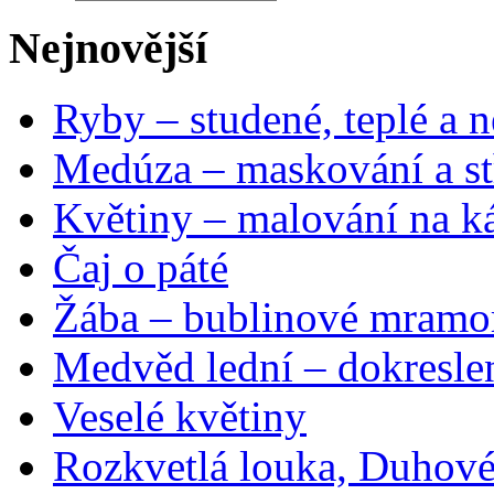
Nejnovější
Ryby – studené, teplé a n
Medúza – maskování a st
Květiny – malování na ká
Čaj o páté
Žába – bublinové mramo
Medvěd lední – dokresle
Veselé květiny
Rozkvetlá louka, Duhové