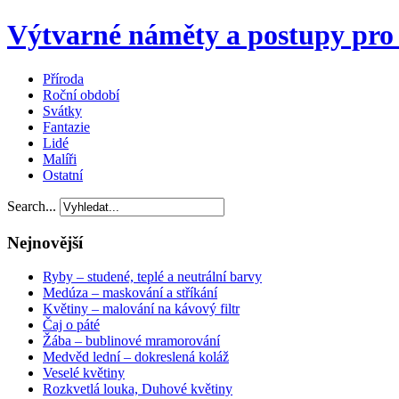
Výtvarné náměty a postupy pro 
Příroda
Roční období
Svátky
Fantazie
Lidé
Malíři
Ostatní
Search...
Nejnovější
Ryby – studené, teplé a neutrální barvy
Medúza – maskování a stříkání
Květiny – malování na kávový filtr
Čaj o páté
Žába – bublinové mramorování
Medvěd lední – dokreslená koláž
Veselé květiny
Rozkvetlá louka, Duhové květiny