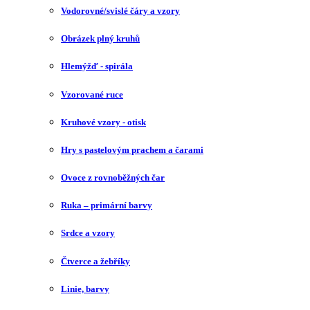
Vodorovné/svislé čáry a vzory
Obrázek plný kruhů
Hlemýžď - spirála
Vzorované ruce
Kruhové vzory - otisk
Hry s pastelovým prachem a čarami
Ovoce z rovnoběžných čar
Ruka – primární barvy
Srdce a vzory
Čtverce a žebříky
Linie, barvy