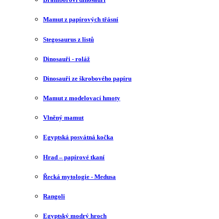
Mamut z papírových třásní
Stegosaurus z listů
Dinosauři - roláž
Dinosauři ze škrobového papíru
Mamut z modelovací hmoty
Vlněný mamut
Egyptská posvátná kočka
Hrad – papírové tkaní
Řecká mytologie - Medusa
Rangoli
Egyptský modrý hroch