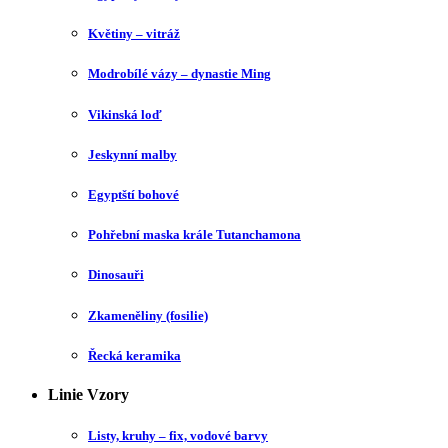
Květiny – vitráž
Modrobílé vázy – dynastie Ming
Vikinská loď
Jeskynní malby
Egyptští bohové
Pohřební maska krále Tutanchamona
Dinosauři
Zkameněliny (fosilie)
Řecká keramika
Linie Vzory
Listy, kruhy – fix, vodové barvy