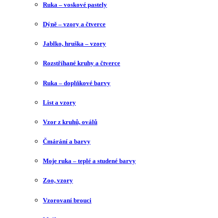
Ruka – voskové pastely
Dýně – vzory a čtverce
Jablko, hruška – vzory
Rozstříhané kruhy a čtverce
Ruka – doplňkové barvy
List a vzory
Vzor z kruhů, oválů
Čmárání a barvy
Moje ruka – teplé a studené barvy
Zoo, vzory
Vzorovaní brouci