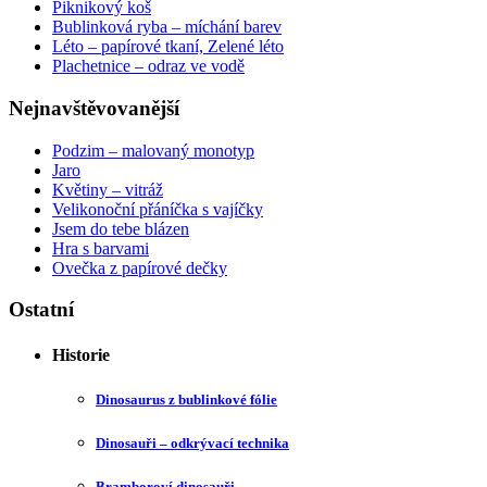
Piknikový koš
Bublinková ryba – míchání barev
Léto – papírové tkaní, Zelené léto
Plachetnice – odraz ve vodě
Nejnavštěvovanější
Podzim – malovaný monotyp
Jaro
Květiny – vitráž
Velikonoční přáníčka s vajíčky
Jsem do tebe blázen
Hra s barvami
Ovečka z papírové dečky
Ostatní
Historie
Dinosaurus z bublinkové fólie
Dinosauři – odkrývací technika
Bramboroví dinosauři