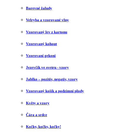
Barevné žaludy
Velryba a vzorované vlny
Vzorovaný lev z kartonu
Vzorovaný kohout
Vzorovaní gekoni
Jezevčík ve svetru - vzory
Jablko – pozitiv, negativ, vzory
Vzorovaný košík a podzimní plody
Květy a vzory
Čára a srdce
Kočky, kočky, kočky!