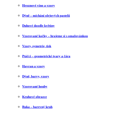
Hroznové víno a vzory
Dýně – míchání olejových pastelů
Duhové doodle květiny
Vzorované kočky – hrajeme si s omalovánkou
Vzory, symetrie, tisk
Ptáčci – geometrické tvary a čára
Havran a vzory
Dýně, barvy, vzory
Vzorované houby
Kruhové obrazce
Ruka – barevný kruh