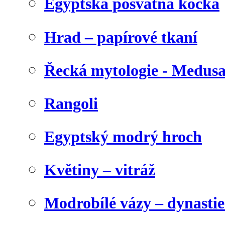
Egyptská posvátná kočka
Hrad – papírové tkaní
Řecká mytologie - Medus
Rangoli
Egyptský modrý hroch
Květiny – vitráž
Modrobílé vázy – dynasti