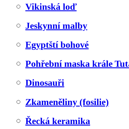
Vikinská loď
Jeskynní malby
Egyptští bohové
Pohřební maska krále Tu
Dinosauři
Zkameněliny (fosilie)
Řecká keramika