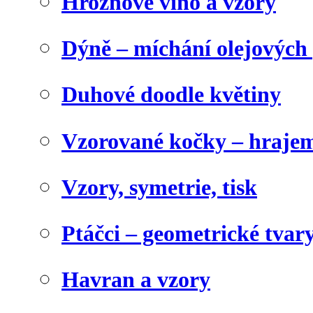
Hroznové víno a vzory
Dýně – míchání olejových 
Duhové doodle květiny
Vzorované kočky – hrajem
Vzory, symetrie, tisk
Ptáčci – geometrické tvary
Havran a vzory