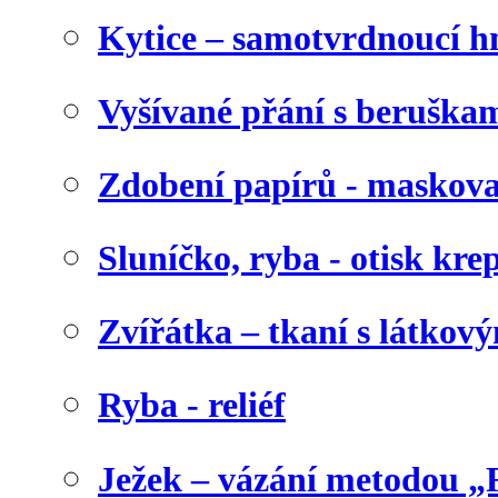
Kytice – samotvrdnoucí 
Vyšívané přání s beruška
Zdobení papírů - maskova
Sluníčko, ryba - otisk kr
Zvířátka – tkaní s látkov
Ryba - reliéf
Ježek – vázání metodou „