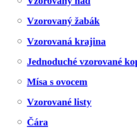
Vzorovaný had
Vzorovaný žabák
Vzorovaná krajina
Jednoduché vzorované kop
Mísa s ovocem
Vzorované listy
Čára