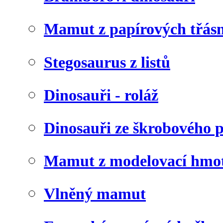
Mamut z papírových třásn
Stegosaurus z listů
Dinosauři - roláž
Dinosauři ze škrobového 
Mamut z modelovací hmo
Vlněný mamut