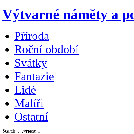
Výtvarné náměty a po
Příroda
Roční období
Svátky
Fantazie
Lidé
Malíři
Ostatní
Search...