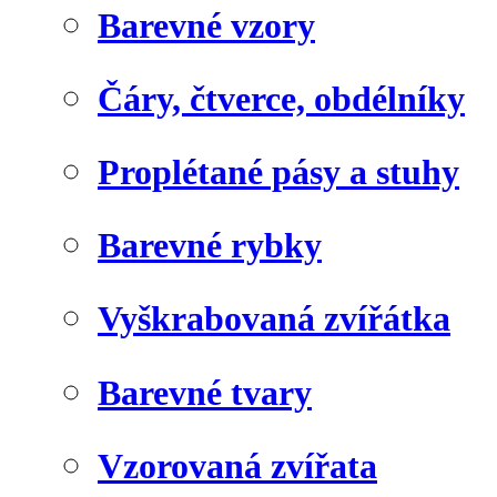
Barevné vzory
Čáry, čtverce, obdélníky
Proplétané pásy a stuhy
Barevné rybky
Vyškrabovaná zvířátka
Barevné tvary
Vzorovaná zvířata