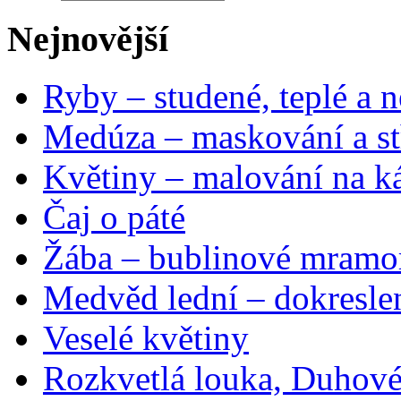
Nejnovější
Ryby – studené, teplé a n
Medúza – maskování a st
Květiny – malování na ká
Čaj o páté
Žába – bublinové mramo
Medvěd lední – dokresle
Veselé květiny
Rozkvetlá louka, Duhové