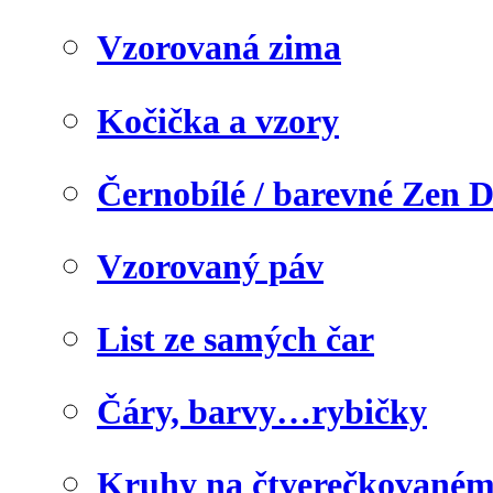
Vzorovaná zima
Kočička a vzory
Černobílé / barevné Zen 
Vzorovaný páv
List ze samých čar
Čáry, barvy…rybičky
Kruhy na čtverečkovaném