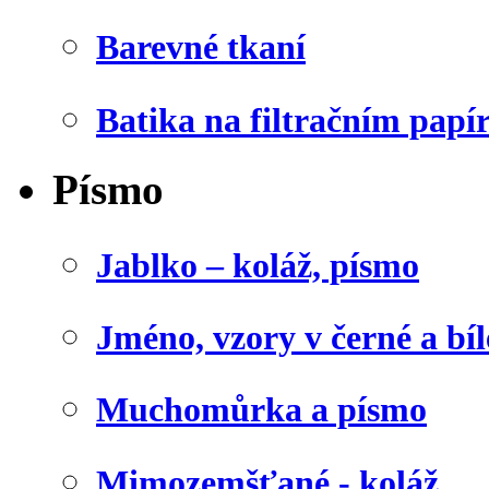
Barevné tkaní
Batika na filtračním papí
Písmo
Jablko – koláž, písmo
Jméno, vzory v černé a bíl
Muchomůrka a písmo
Mimozemšťané - koláž