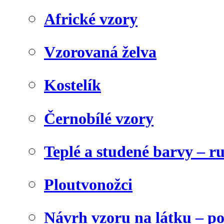
Africké vzory
Vzorovaná želva
Kostelík
Černobílé vzory
Teplé a studené barvy – r
Ploutvonožci
Návrh vzoru na látku – p