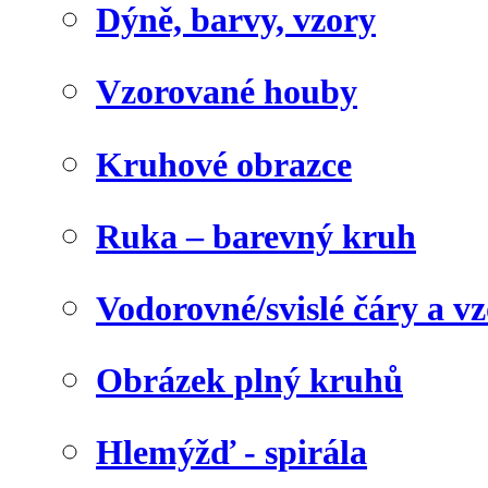
Dýně, barvy, vzory
Vzorované houby
Kruhové obrazce
Ruka – barevný kruh
Vodorovné/svislé čáry a v
Obrázek plný kruhů
Hlemýžď - spirála