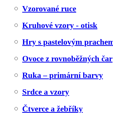
Vzorované ruce
Kruhové vzory - otisk
Hry s pastelovým prachem
Ovoce z rovnoběžných čar
Ruka – primární barvy
Srdce a vzory
Čtverce a žebříky