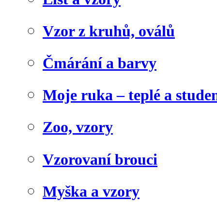
Vzor z kruhů, oválů
Čmárání a barvy
Moje ruka – teplé a stude
Zoo, vzory
Vzorovaní brouci
Myška a vzory