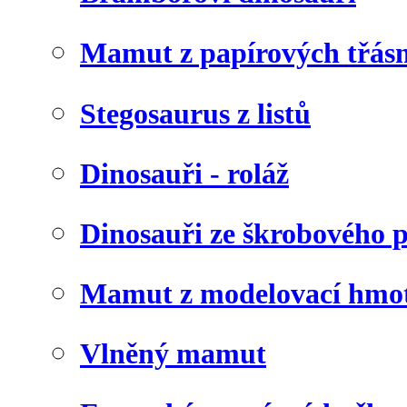
Mamut z papírových třásn
Stegosaurus z listů
Dinosauři - roláž
Dinosauři ze škrobového 
Mamut z modelovací hmo
Vlněný mamut