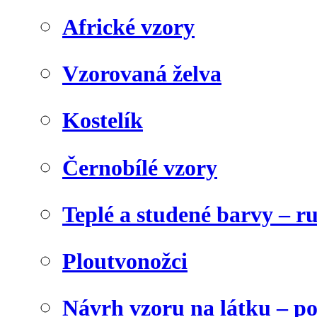
Africké vzory
Vzorovaná želva
Kostelík
Černobílé vzory
Teplé a studené barvy – r
Ploutvonožci
Návrh vzoru na látku – p