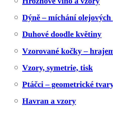
Hroznové víno a vzory
Dýně – míchání olejových 
Duhové doodle květiny
Vzorované kočky – hrajem
Vzory, symetrie, tisk
Ptáčci – geometrické tvary
Havran a vzory