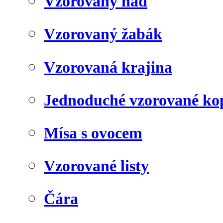
Vzorovaný had
Vzorovaný žabák
Vzorovaná krajina
Jednoduché vzorované kop
Mísa s ovocem
Vzorované listy
Čára