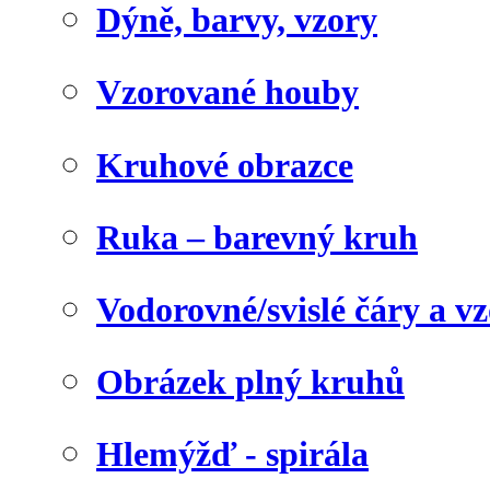
Dýně, barvy, vzory
Vzorované houby
Kruhové obrazce
Ruka – barevný kruh
Vodorovné/svislé čáry a v
Obrázek plný kruhů
Hlemýžď - spirála