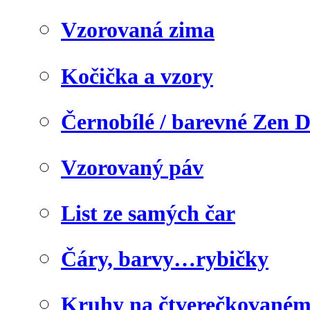
Vzorovaná zima
Kočička a vzory
Černobílé / barevné Zen 
Vzorovaný páv
List ze samých čar
Čáry, barvy…rybičky
Kruhy na čtverečkovaném