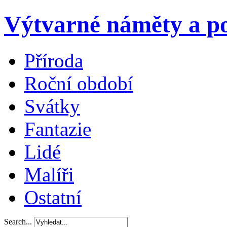
Výtvarné náměty a po
Příroda
Roční období
Svátky
Fantazie
Lidé
Malíři
Ostatní
Search...