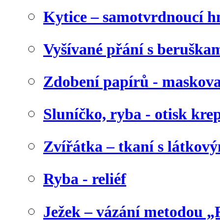
Kytice – samotvrdnoucí 
Vyšívané přání s beruška
Zdobení papírů - maskova
Sluníčko, ryba - otisk kr
Zvířátka – tkaní s látkov
Ryba - reliéf
Ježek – vázání metodou „