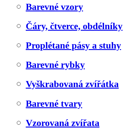
Barevné vzory
Čáry, čtverce, obdélníky
Proplétané pásy a stuhy
Barevné rybky
Vyškrabovaná zvířátka
Barevné tvary
Vzorovaná zvířata