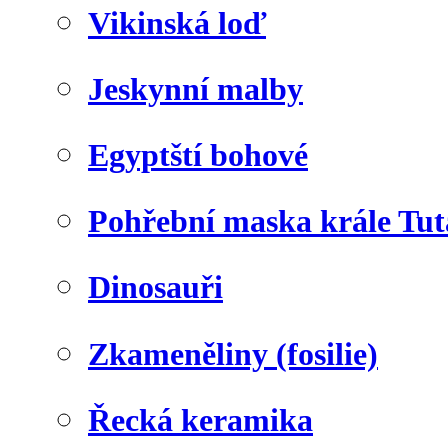
Vikinská loď
Jeskynní malby
Egyptští bohové
Pohřební maska krále Tu
Dinosauři
Zkameněliny (fosilie)
Řecká keramika