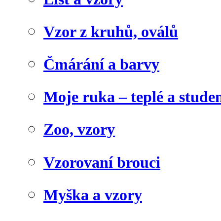
Vzor z kruhů, oválů
Čmárání a barvy
Moje ruka – teplé a stude
Zoo, vzory
Vzorovaní brouci
Myška a vzory