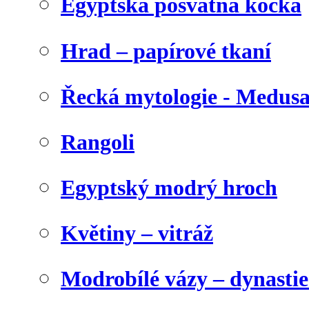
Egyptská posvátná kočka
Hrad – papírové tkaní
Řecká mytologie - Medus
Rangoli
Egyptský modrý hroch
Květiny – vitráž
Modrobílé vázy – dynasti