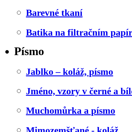
Barevné tkaní
Batika na filtračním papí
Písmo
Jablko – koláž, písmo
Jméno, vzory v černé a bíl
Muchomůrka a písmo
Mimozemšťané - koláž