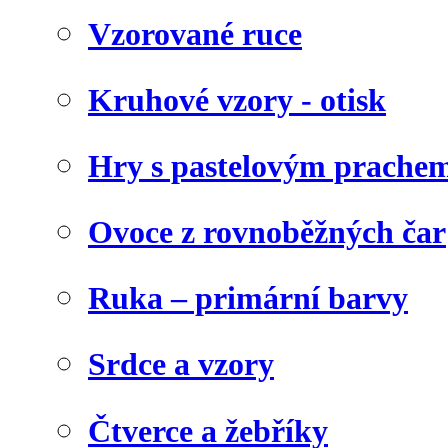
Vzorované ruce
Kruhové vzory - otisk
Hry s pastelovým prachem
Ovoce z rovnoběžných čar
Ruka – primární barvy
Srdce a vzory
Čtverce a žebříky