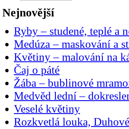
Nejnovější
Ryby – studené, teplé a n
Medúza – maskování a st
Květiny – malování na ká
Čaj o páté
Žába – bublinové mramo
Medvěd lední – dokresle
Veselé květiny
Rozkvetlá louka, Duhové