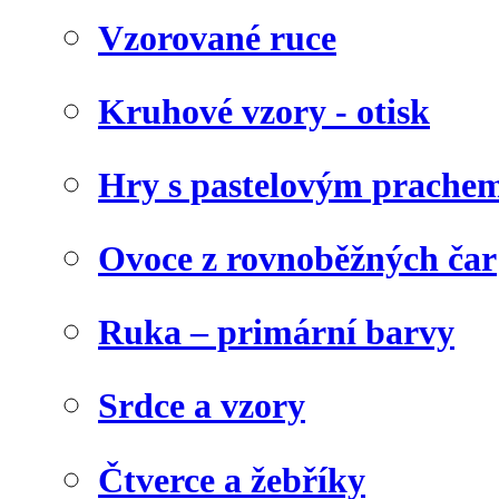
Vzorované ruce
Kruhové vzory - otisk
Hry s pastelovým prachem
Ovoce z rovnoběžných čar
Ruka – primární barvy
Srdce a vzory
Čtverce a žebříky