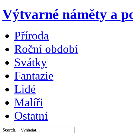
Výtvarné náměty a po
Příroda
Roční období
Svátky
Fantazie
Lidé
Malíři
Ostatní
Search...