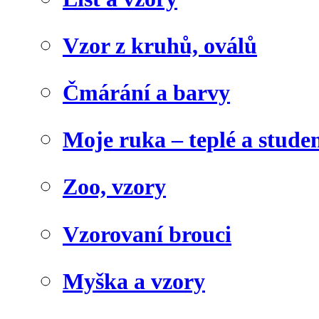
Vzor z kruhů, oválů
Čmárání a barvy
Moje ruka – teplé a stude
Zoo, vzory
Vzorovaní brouci
Myška a vzory