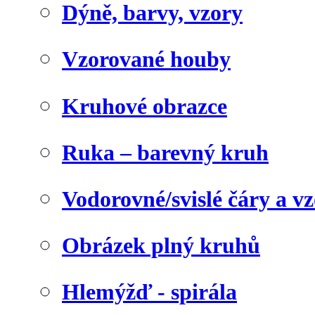
Dýně, barvy, vzory
Vzorované houby
Kruhové obrazce
Ruka – barevný kruh
Vodorovné/svislé čáry a v
Obrázek plný kruhů
Hlemýžď - spirála