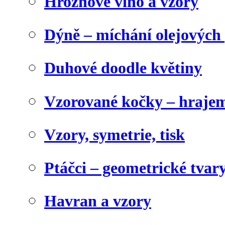
Hroznové víno a vzory
Dýně – míchání olejových 
Duhové doodle květiny
Vzorované kočky – hrajem
Vzory, symetrie, tisk
Ptáčci – geometrické tvary
Havran a vzory