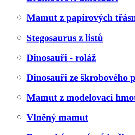
Mamut z papírových třásn
Stegosaurus z listů
Dinosauři - roláž
Dinosauři ze škrobového 
Mamut z modelovací hmo
Vlněný mamut