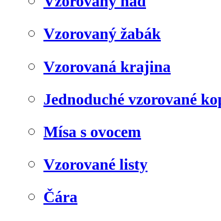
Vzorovaný had
Vzorovaný žabák
Vzorovaná krajina
Jednoduché vzorované kop
Mísa s ovocem
Vzorované listy
Čára