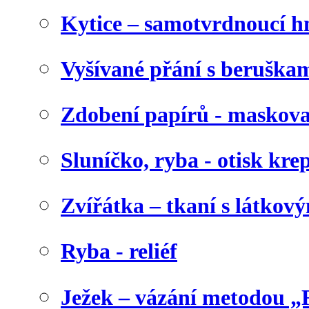
Kytice – samotvrdnoucí 
Vyšívané přání s beruška
Zdobení papírů - maskova
Sluníčko, ryba - otisk kr
Zvířátka – tkaní s látkov
Ryba - reliéf
Ježek – vázání metodou „