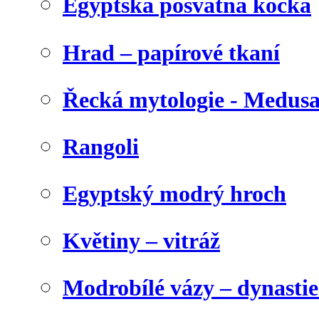
Egyptská posvátná kočka
Hrad – papírové tkaní
Řecká mytologie - Medus
Rangoli
Egyptský modrý hroch
Květiny – vitráž
Modrobílé vázy – dynasti