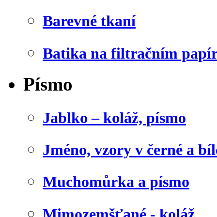
Barevné tkaní
Batika na filtračním papí
Písmo
Jablko – koláž, písmo
Jméno, vzory v černé a bíl
Muchomůrka a písmo
Mimozemšťané - koláž