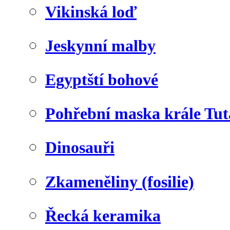
Vikinská loď
Jeskynní malby
Egyptští bohové
Pohřební maska krále Tu
Dinosauři
Zkameněliny (fosilie)
Řecká keramika