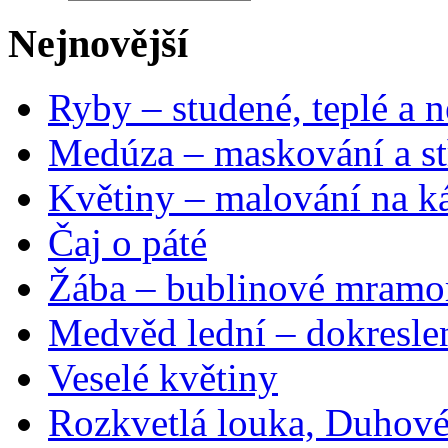
Nejnovější
Ryby – studené, teplé a n
Medúza – maskování a st
Květiny – malování na ká
Čaj o páté
Žába – bublinové mramo
Medvěd lední – dokresle
Veselé květiny
Rozkvetlá louka, Duhové