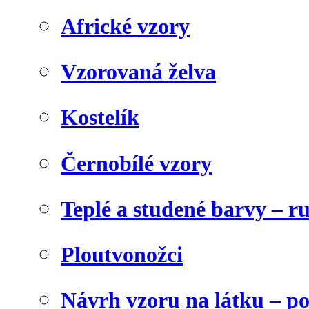
Africké vzory
Vzorovaná želva
Kostelík
Černobílé vzory
Teplé a studené barvy – r
Ploutvonožci
Návrh vzoru na látku – p