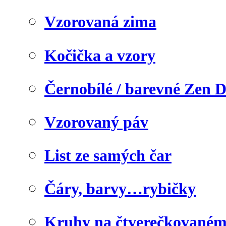
Vzorovaná zima
Kočička a vzory
Černobílé / barevné Zen 
Vzorovaný páv
List ze samých čar
Čáry, barvy…rybičky
Kruhy na čtverečkovaném