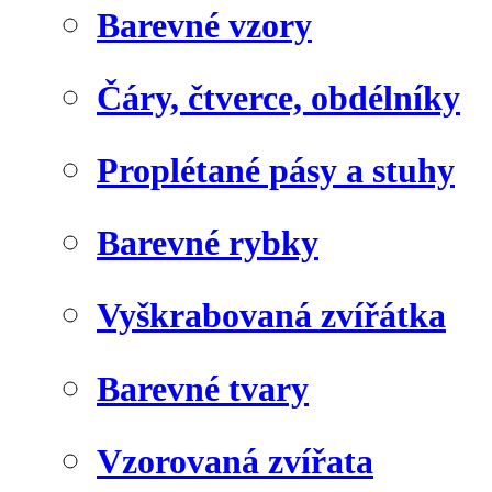
Barevné vzory
Čáry, čtverce, obdélníky
Proplétané pásy a stuhy
Barevné rybky
Vyškrabovaná zvířátka
Barevné tvary
Vzorovaná zvířata