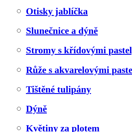
Otisky jablíčka
Slunečnice a dýně
Stromy s křídovými paste
Růže s akvarelovými past
Tištěné tulipány
Dýně
Květiny za plotem