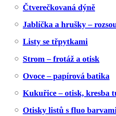
Čtverečkovaná dýně
Jablíčka a hrušky – rozso
Listy se třpytkami
Strom – frotáž a otisk
Ovoce – papírová batika
Kukuřice – otisk, kresba t
Otisky listů s fluo barvam