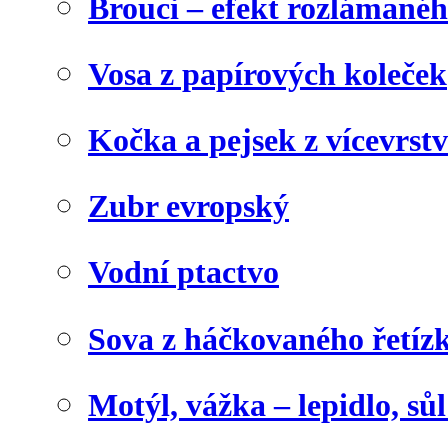
Brouci – efekt rozlámané
Vosa z papírových koleček
Kočka a pejsek z vícevrst
Zubr evropský
Vodní ptactvo
Sova z háčkovaného řetíz
Motýl, vážka – lepidlo, sů