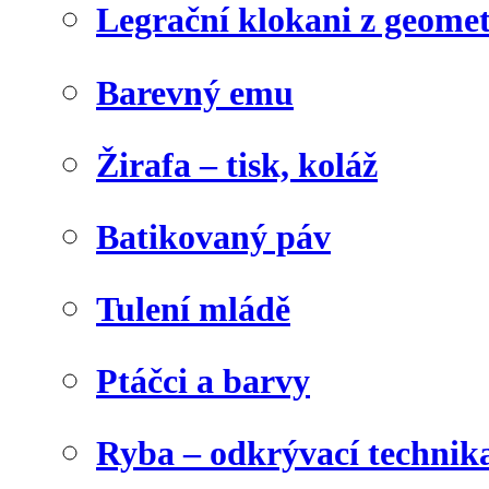
Legrační klokani z geome
Barevný emu
Žirafa – tisk, koláž
Batikovaný páv
Tulení mládě
Ptáčci a barvy
Ryba – odkrývací technik