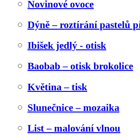
Novinové ovoce
Dýně – roztírání pastelů p
Ibišek jedlý - otisk
Baobab – otisk brokolice
Květina – tisk
Slunečnice – mozaika
List – malování vlnou