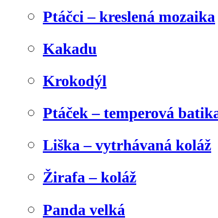
Ptáčci – kreslená mozaika
Kakadu
Krokodýl
Ptáček – temperová batik
Liška – vytrhávaná koláž
Žirafa – koláž
Panda velká