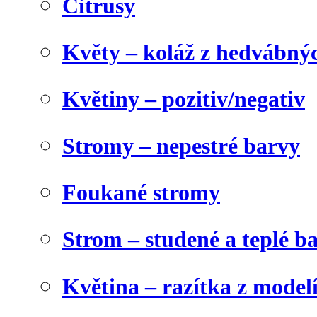
Citrusy
Květy – koláž z hedvábný
Květiny – pozitiv/negativ
Stromy – nepestré barvy
Foukané stromy
Strom – studené a teplé b
Květina – razítka z model