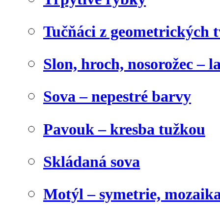
Tučňáci z geometrických 
Slon, hroch, nosorožec – l
Sova – nepestré barvy
Pavouk – kresba tužkou
Skládaná sova
Motýl – symetrie, mozaik