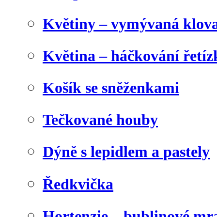
Květiny – vymývaná klova
Květina – háčkování řetíz
Košík se sněženkami
Tečkované houby
Dýně s lepidlem a pastely
Ředkvička
Hortenzie – bublinové m