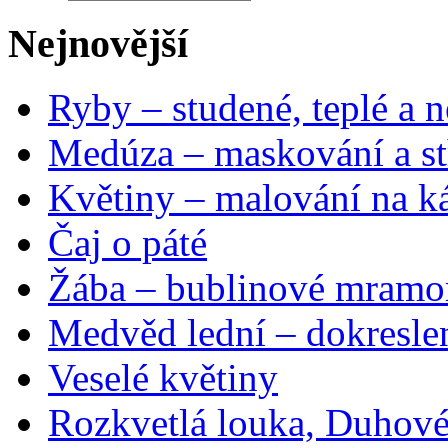
Nejnovější
Ryby – studené, teplé a n
Medúza – maskování a st
Květiny – malování na ká
Čaj o páté
Žába – bublinové mramo
Medvěd lední – dokresle
Veselé květiny
Rozkvetlá louka, Duhové