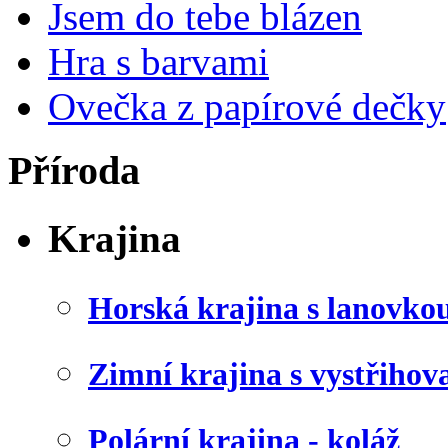
Jsem do tebe blázen
Hra s barvami
Ovečka z papírové dečky
Příroda
Krajina
Horská krajina s lanovko
Zimní krajina s vystřiho
Polární krajina - koláž