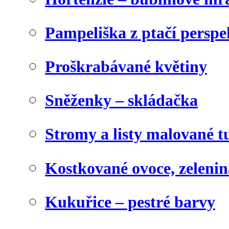
Pampeliška z ptačí perspe
Proškrabávané květiny
Sněženky – skládačka
Stromy a listy malované t
Kostkované ovoce, zelenin
Kukuřice – pestré barvy