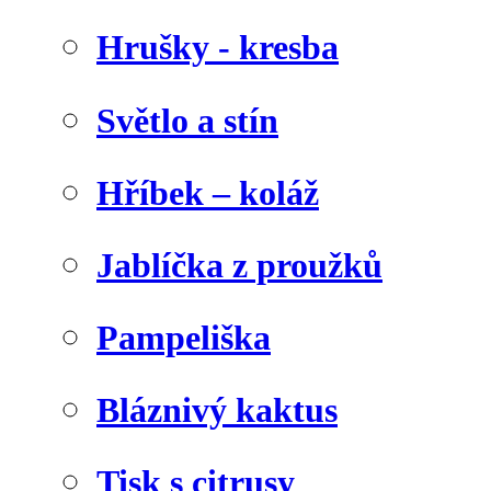
Hrušky - kresba
Světlo a stín
Hříbek – koláž
Jablíčka z proužků
Pampeliška
Bláznivý kaktus
Tisk s citrusy