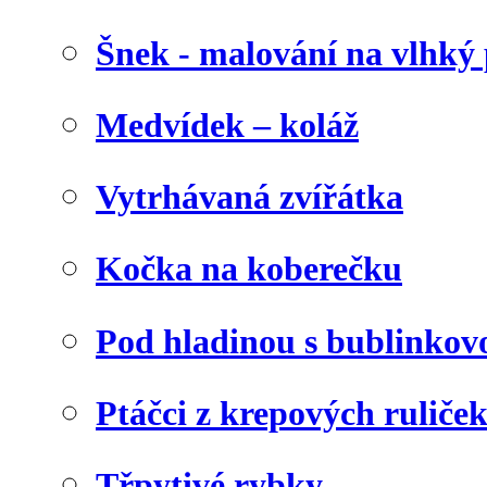
Šnek - malování na vlhký 
Medvídek – koláž
Vytrhávaná zvířátka
Kočka na koberečku
Pod hladinou s bublinkovo
Ptáčci z krepových ruliče
Třpytivé rybky