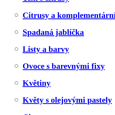
Citrusy a komplementárn
Spadaná jablíčka
Listy a barvy
Ovoce s barevnými fixy
Květiny
Květy s olejovými pastely