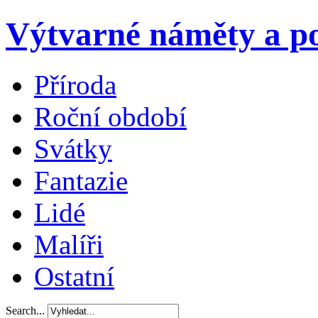
Výtvarné náměty a po
Příroda
Roční období
Svátky
Fantazie
Lidé
Malíři
Ostatní
Search...