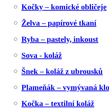
Kočky – komické obličeje
Želva – papírové tkaní
Ryba – pastely, inkoust
Sova - koláž
Šnek – koláž z ubrousků
Plameňák – vymývaná klo
Kočka – textilní koláž