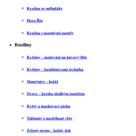
Krajina se sněhuláky
Hora Říp
Krajina s mastnými pastely
Rostliny
Květiny – malování na kávový filtr
Květiny – kombinovaná technika
Slunečnice – koláž
Ovoce – kresba sladkým pastelem
Květy a maskovací páska
Tulipány z nastříhané vlny
Zelený strom – koláž, tisk