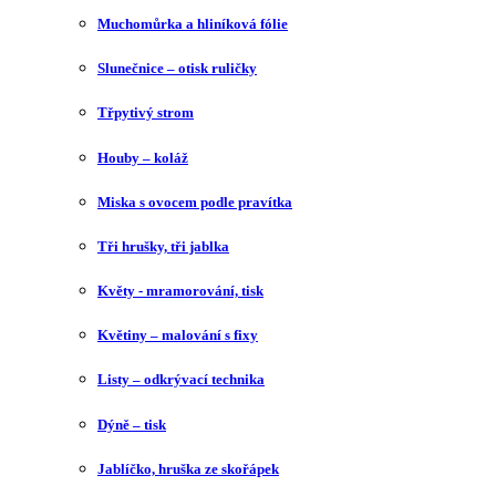
Muchomůrka a hliníková fólie
Slunečnice – otisk ruličky
Třpytivý strom
Houby – koláž
Miska s ovocem podle pravítka
Tři hrušky, tři jablka
Květy - mramorování, tisk
Květiny – malování s fixy
Listy – odkrývací technika
Dýně – tisk
Jablíčko, hruška ze skořápek