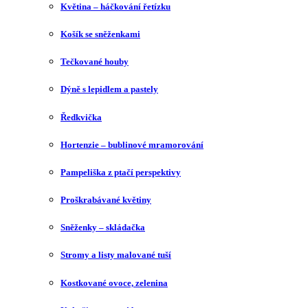
Květina – háčkování řetízku
Košík se sněženkami
Tečkované houby
Dýně s lepidlem a pastely
Ředkvička
Hortenzie – bublinové mramorování
Pampeliška z ptačí perspektivy
Proškrabávané květiny
Sněženky – skládačka
Stromy a listy malované tuší
Kostkované ovoce, zelenina