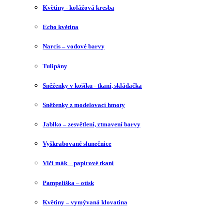
Květiny - kolážová kresba
Echo květina
Narcis – vodové barvy
Tulipány
Sněženky v košíku - tkaní, skládačka
Sněženky z modelovací hmoty
Jablko – zesvětlení, ztmavení barvy
Vyškrabované slunečnice
Vlčí mák – papírové tkaní
Pampeliška – otisk
Květiny – vymývaná klovatina