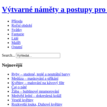
Výtvarné náměty a postupy pro 
Příroda
Roční období
Svátky
Fantazie
Lidé
Malíři
Ostatní
Search...
Nejnovější
Ryby – studené, teplé a neutrální barvy
Medúza – maskování a stříkání
Květiny – malování na kávový filtr
Čaj o páté
Žába – bublinové mramorování
Medvěd lední – dokreslená koláž
Veselé květiny
Rozkvetlá louka, Duhové květiny