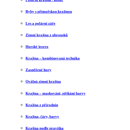
Ryby s přímořskou krajinou
Les a polární záře
Zimní krajina z ubrousků
Horské jezero
Krajina – kombinovaná technika
Zasněžené hory
Oválná zimní krajina
Krajina – maskování, stříkání barvy
Krajina z přírodnin
Krajina, čáry, barvy
Krajina podle pravítka