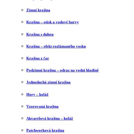
Zimní krajina
Krajina – otisk a vodové barvy
Krajina s duhou
Krajina – efekt rozlámaného vosku
Krajina z čar
Podzimní krajina – odraz na vodní hladině
Jednoduchá zimní krajina
Hory – koláž
Vzorovaná krajina
Akvarelová krajina – koláž
Patchworková krajina