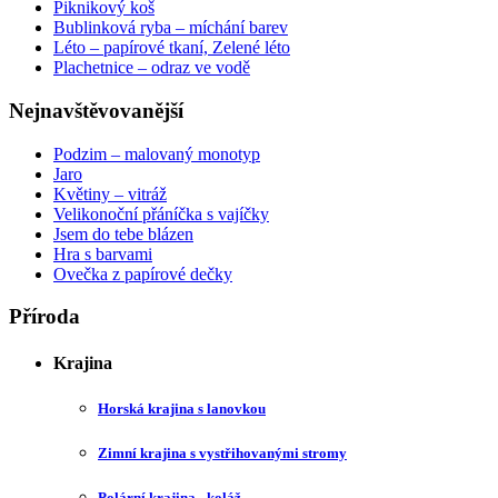
Piknikový koš
Bublinková ryba – míchání barev
Léto – papírové tkaní, Zelené léto
Plachetnice – odraz ve vodě
Nejnavštěvovanější
Podzim – malovaný monotyp
Jaro
Květiny – vitráž
Velikonoční přáníčka s vajíčky
Jsem do tebe blázen
Hra s barvami
Ovečka z papírové dečky
Příroda
Krajina
Horská krajina s lanovkou
Zimní krajina s vystřihovanými stromy
Polární krajina - koláž