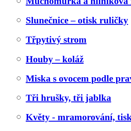
Muchomůrka a hliníková f
Slunečnice – otisk ruličky
Třpytivý strom
Houby – koláž
Miska s ovocem podle pra
Tři hrušky, tři jablka
Květy - mramorování, tis