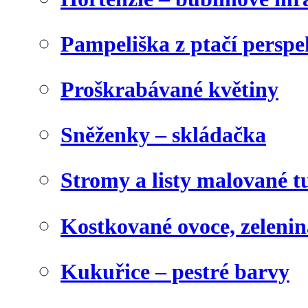
Pampeliška z ptačí perspe
Proškrabávané květiny
Sněženky – skládačka
Stromy a listy malované t
Kostkované ovoce, zelenin
Kukuřice – pestré barvy