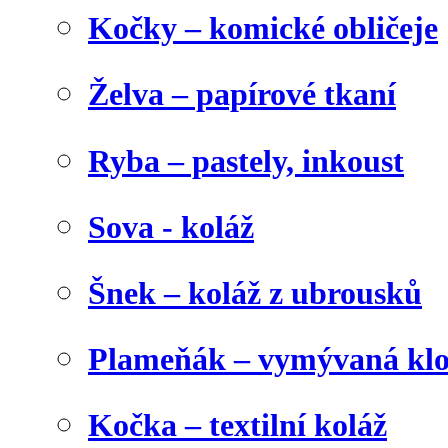
Kočky – komické obličeje
Želva – papírové tkaní
Ryba – pastely, inkoust
Sova - koláž
Šnek – koláž z ubrousků
Plameňák – vymývaná klo
Kočka – textilní koláž