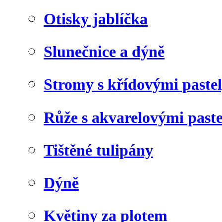
Otisky jablíčka
Slunečnice a dýně
Stromy s křídovými paste
Růže s akvarelovými past
Tištěné tulipány
Dýně
Květiny za plotem