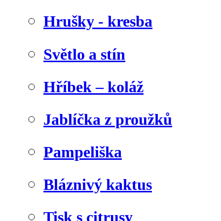
Hrušky - kresba
Světlo a stín
Hříbek – koláž
Jablíčka z proužků
Pampeliška
Bláznivý kaktus
Tisk s citrusy