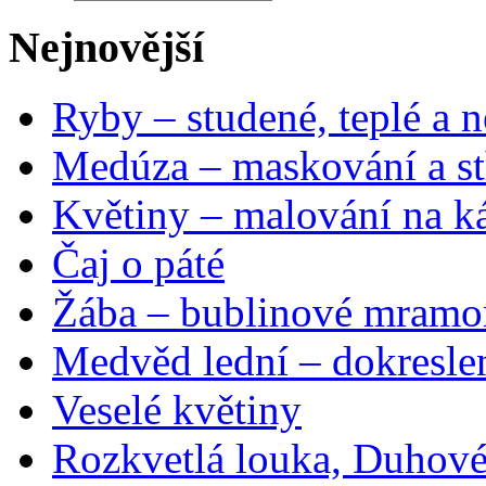
Nejnovější
Ryby – studené, teplé a n
Medúza – maskování a st
Květiny – malování na ká
Čaj o páté
Žába – bublinové mramo
Medvěd lední – dokresle
Veselé květiny
Rozkvetlá louka, Duhové