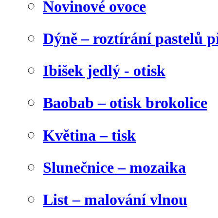
Novinové ovoce
Dýně – roztírání pastelů p
Ibišek jedlý - otisk
Baobab – otisk brokolice
Květina – tisk
Slunečnice – mozaika
List – malování vlnou