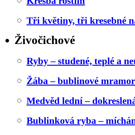
Kresba rostlin
Tři květiny, tři kresebné n
Živočichové
Ryby – studené, teplé a ne
Žába – bublinové mramor
Medvěd lední – dokreslen
Bublinková ryba – míchán