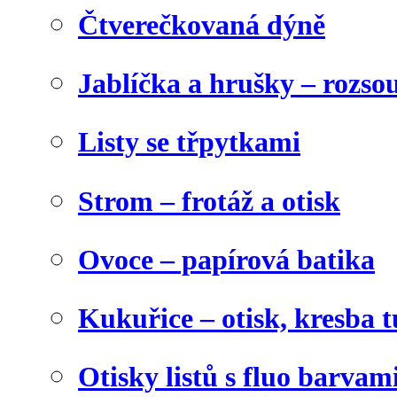
Čtverečkovaná dýně
Jablíčka a hrušky – rozso
Listy se třpytkami
Strom – frotáž a otisk
Ovoce – papírová batika
Kukuřice – otisk, kresba t
Otisky listů s fluo barvam