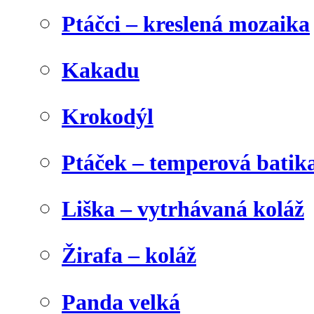
Ptáčci – kreslená mozaika
Kakadu
Krokodýl
Ptáček – temperová batik
Liška – vytrhávaná koláž
Žirafa – koláž
Panda velká