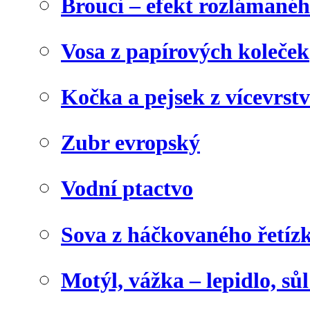
Brouci – efekt rozlámané
Vosa z papírových koleček
Kočka a pejsek z vícevrst
Zubr evropský
Vodní ptactvo
Sova z háčkovaného řetíz
Motýl, vážka – lepidlo, sů