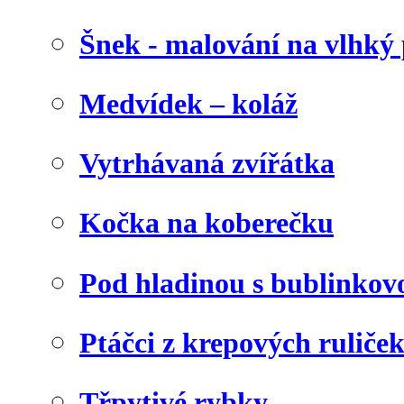
Šnek - malování na vlhký 
Medvídek – koláž
Vytrhávaná zvířátka
Kočka na koberečku
Pod hladinou s bublinkovo
Ptáčci z krepových ruliče
Třpytivé rybky