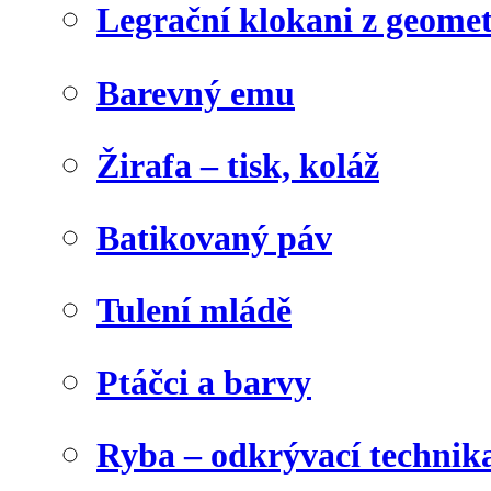
Legrační klokani z geome
Barevný emu
Žirafa – tisk, koláž
Batikovaný páv
Tulení mládě
Ptáčci a barvy
Ryba – odkrývací technik