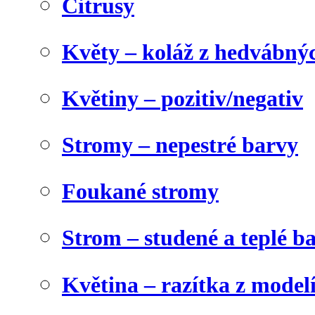
Citrusy
Květy – koláž z hedvábný
Květiny – pozitiv/negativ
Stromy – nepestré barvy
Foukané stromy
Strom – studené a teplé b
Květina – razítka z model