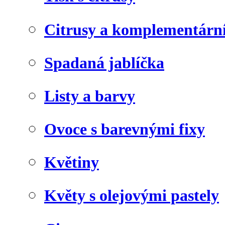
Citrusy a komplementárn
Spadaná jablíčka
Listy a barvy
Ovoce s barevnými fixy
Květiny
Květy s olejovými pastely