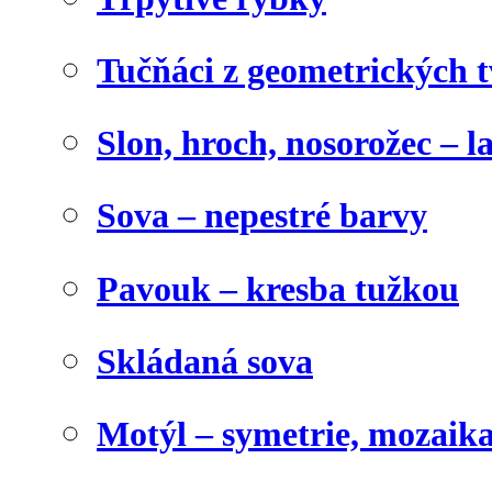
Tučňáci z geometrických 
Slon, hroch, nosorožec – l
Sova – nepestré barvy
Pavouk – kresba tužkou
Skládaná sova
Motýl – symetrie, mozaik