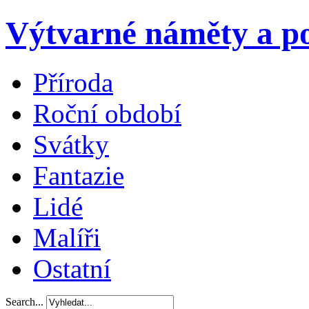
Výtvarné náměty a po
Příroda
Roční období
Svátky
Fantazie
Lidé
Malíři
Ostatní
Search...