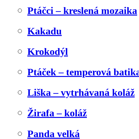
Ptáčci – kreslená mozaika
Kakadu
Krokodýl
Ptáček – temperová batik
Liška – vytrhávaná koláž
Žirafa – koláž
Panda velká