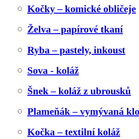
Kočky – komické obličeje
Želva – papírové tkaní
Ryba – pastely, inkoust
Sova - koláž
Šnek – koláž z ubrousků
Plameňák – vymývaná klo
Kočka – textilní koláž