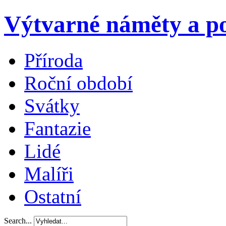
Výtvarné náměty a po
Příroda
Roční období
Svátky
Fantazie
Lidé
Malíři
Ostatní
Search...