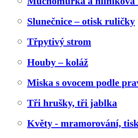
Muchomůrka a hliníková f
Slunečnice – otisk ruličky
Třpytivý strom
Houby – koláž
Miska s ovocem podle pra
Tři hrušky, tři jablka
Květy - mramorování, tis