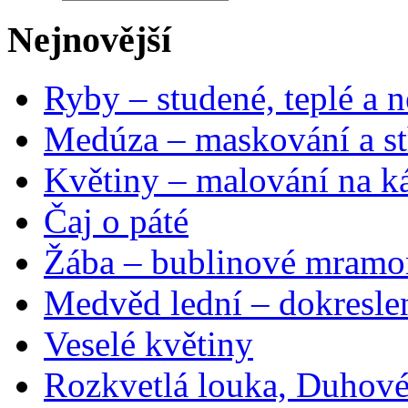
Nejnovější
Ryby – studené, teplé a n
Medúza – maskování a st
Květiny – malování na ká
Čaj o páté
Žába – bublinové mramo
Medvěd lední – dokresle
Veselé květiny
Rozkvetlá louka, Duhové