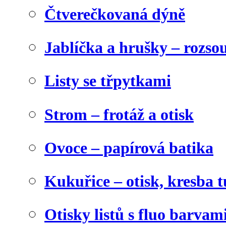
Čtverečkovaná dýně
Jablíčka a hrušky – rozso
Listy se třpytkami
Strom – frotáž a otisk
Ovoce – papírová batika
Kukuřice – otisk, kresba t
Otisky listů s fluo barvam