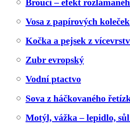
Brouci – efekt rozlámané
Vosa z papírových koleček
Kočka a pejsek z vícevrst
Zubr evropský
Vodní ptactvo
Sova z háčkovaného řetíz
Motýl, vážka – lepidlo, sů