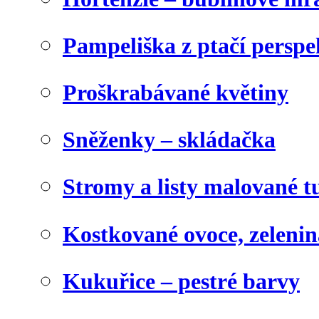
Pampeliška z ptačí perspe
Proškrabávané květiny
Sněženky – skládačka
Stromy a listy malované t
Kostkované ovoce, zelenin
Kukuřice – pestré barvy