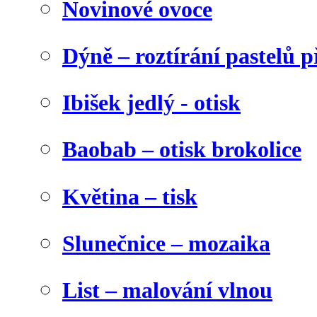
Novinové ovoce
Dýně – roztírání pastelů p
Ibišek jedlý - otisk
Baobab – otisk brokolice
Květina – tisk
Slunečnice – mozaika
List – malování vlnou