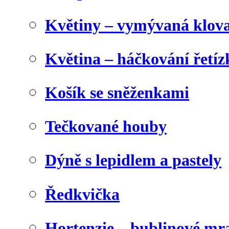
Květiny – vymývaná klova
Květina – háčkování řetíz
Košík se sněženkami
Tečkované houby
Dýně s lepidlem a pastely
Ředkvička
Hortenzie – bublinové m