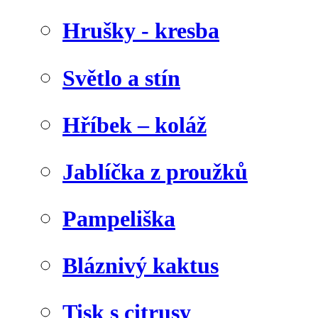
Hrušky - kresba
Světlo a stín
Hříbek – koláž
Jablíčka z proužků
Pampeliška
Bláznivý kaktus
Tisk s citrusy