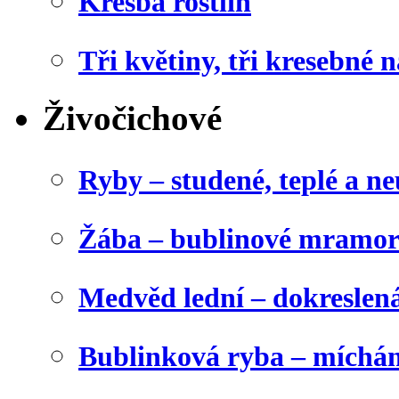
Kresba rostlin
Tři květiny, tři kresebné n
Živočichové
Ryby – studené, teplé a ne
Žába – bublinové mramor
Medvěd lední – dokreslen
Bublinková ryba – míchán