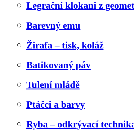
Legrační klokani z geome
Barevný emu
Žirafa – tisk, koláž
Batikovaný páv
Tulení mládě
Ptáčci a barvy
Ryba – odkrývací technik