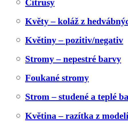
Citrusy
Květy – koláž z hedvábný
Květiny – pozitiv/negativ
Stromy – nepestré barvy
Foukané stromy
Strom – studené a teplé b
Květina – razítka z model