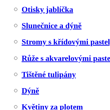
Otisky jablíčka
Slunečnice a dýně
Stromy s křídovými paste
Růže s akvarelovými past
Tištěné tulipány
Dýně
Květiny za plotem