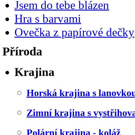
Jsem do tebe blázen
Hra s barvami
Ovečka z papírové dečky
Příroda
Krajina
Horská krajina s lanovko
Zimní krajina s vystřiho
Polární krajina - koláž