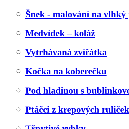
Šnek - malování na vlhký 
Medvídek – koláž
Vytrhávaná zvířátka
Kočka na koberečku
Pod hladinou s bublinkovo
Ptáčci z krepových ruliče
Třpytivé rybky