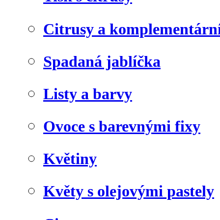
Citrusy a komplementárn
Spadaná jablíčka
Listy a barvy
Ovoce s barevnými fixy
Květiny
Květy s olejovými pastely