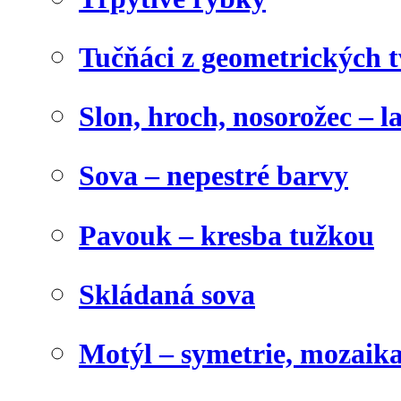
Tučňáci z geometrických 
Slon, hroch, nosorožec – l
Sova – nepestré barvy
Pavouk – kresba tužkou
Skládaná sova
Motýl – symetrie, mozaik