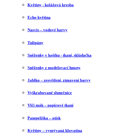
Květiny - kolážová kresba
Echo květina
Narcis – vodové barvy
Tulipány
Sněženky v košíku - tkaní, skládačka
Sněženky z modelovací hmoty
Jablko – zesvětlení, ztmavení barvy
Vyškrabované slunečnice
Vlčí mák – papírové tkaní
Pampeliška – otisk
Květiny – vymývaná klovatina