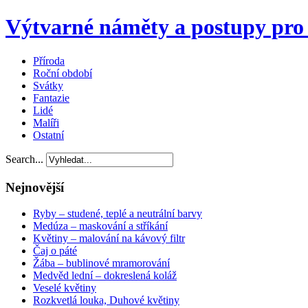
Výtvarné náměty a postupy pro 
Příroda
Roční období
Svátky
Fantazie
Lidé
Malíři
Ostatní
Search...
Nejnovější
Ryby – studené, teplé a neutrální barvy
Medúza – maskování a stříkání
Květiny – malování na kávový filtr
Čaj o páté
Žába – bublinové mramorování
Medvěd lední – dokreslená koláž
Veselé květiny
Rozkvetlá louka, Duhové květiny