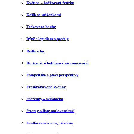
Květina – háčkování řetízku
Košík se sněženkami
Tečkované houby
Dýně s lepidlem a pastely
Ředkvička
Hortenzie – bublinové mramorování
Pampeliška z ptačí perspektivy
Proškrabávané květiny
Sněženky – skládačka
Stromy a listy malované tuší
Kostkované ovoce, zelenina