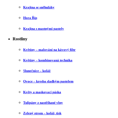
Krajina se sněhuláky
Hora Říp
Krajina s mastnými pastely
Rostliny
Květiny – malování na kávový filtr
Květiny – kombinovaná technika
Slunečnice – koláž
Ovoce – kresba sladkým pastelem
Květy a maskovací páska
Tulipány z nastříhané vlny
Zelený strom – koláž, tisk