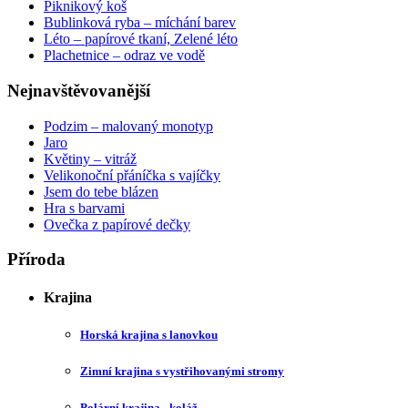
Piknikový koš
Bublinková ryba – míchání barev
Léto – papírové tkaní, Zelené léto
Plachetnice – odraz ve vodě
Nejnavštěvovanější
Podzim – malovaný monotyp
Jaro
Květiny – vitráž
Velikonoční přáníčka s vajíčky
Jsem do tebe blázen
Hra s barvami
Ovečka z papírové dečky
Příroda
Krajina
Horská krajina s lanovkou
Zimní krajina s vystřihovanými stromy
Polární krajina - koláž