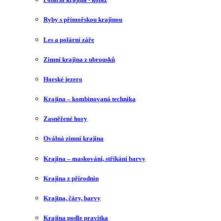
Ryby s přímořskou krajinou
Les a polární záře
Zimní krajina z ubrousků
Horské jezero
Krajina – kombinovaná technika
Zasněžené hory
Oválná zimní krajina
Krajina – maskování, stříkání barvy
Krajina z přírodnin
Krajina, čáry, barvy
Krajina podle pravítka