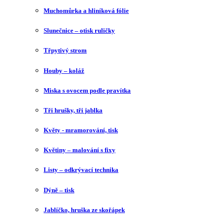
Muchomůrka a hliníková fólie
Slunečnice – otisk ruličky
Třpytivý strom
Houby – koláž
Miska s ovocem podle pravítka
Tři hrušky, tři jablka
Květy - mramorování, tisk
Květiny – malování s fixy
Listy – odkrývací technika
Dýně – tisk
Jablíčko, hruška ze skořápek