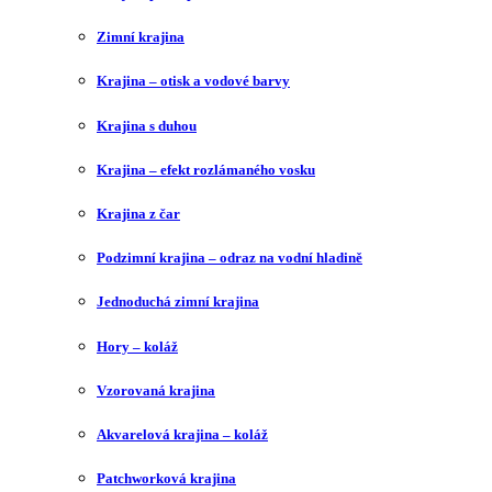
Zimní krajina
Krajina – otisk a vodové barvy
Krajina s duhou
Krajina – efekt rozlámaného vosku
Krajina z čar
Podzimní krajina – odraz na vodní hladině
Jednoduchá zimní krajina
Hory – koláž
Vzorovaná krajina
Akvarelová krajina – koláž
Patchworková krajina