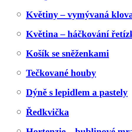
Květiny – vymývaná klova
Květina – háčkování řetíz
Košík se sněženkami
Tečkované houby
Dýně s lepidlem a pastely
Ředkvička
Hortenzie – bublinové m