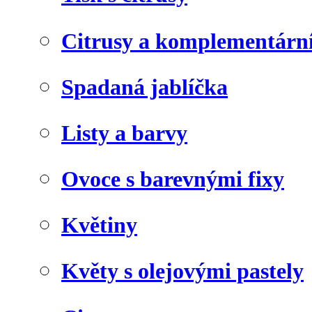
Citrusy a komplementárn
Spadaná jablíčka
Listy a barvy
Ovoce s barevnými fixy
Květiny
Květy s olejovými pastely