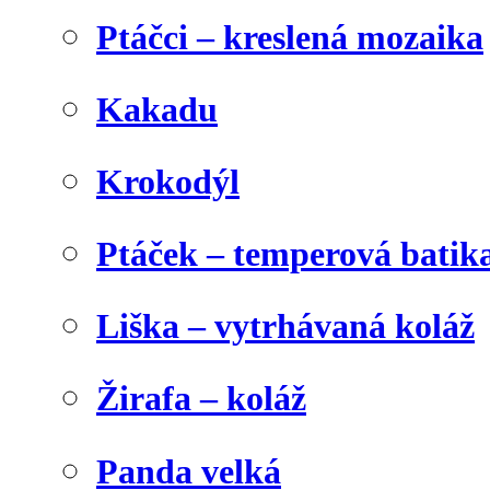
Ptáčci – kreslená mozaika
Kakadu
Krokodýl
Ptáček – temperová batik
Liška – vytrhávaná koláž
Žirafa – koláž
Panda velká