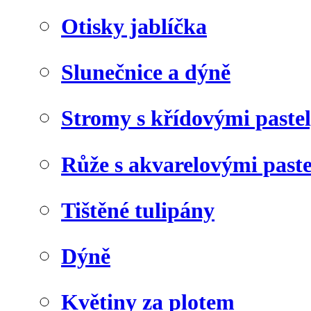
Otisky jablíčka
Slunečnice a dýně
Stromy s křídovými paste
Růže s akvarelovými past
Tištěné tulipány
Dýně
Květiny za plotem