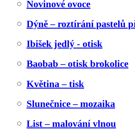
Novinové ovoce
Dýně – roztírání pastelů p
Ibišek jedlý - otisk
Baobab – otisk brokolice
Květina – tisk
Slunečnice – mozaika
List – malování vlnou