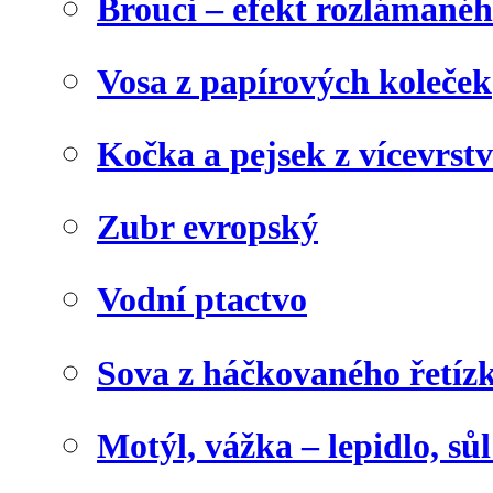
Brouci – efekt rozlámané
Vosa z papírových koleček
Kočka a pejsek z vícevrst
Zubr evropský
Vodní ptactvo
Sova z háčkovaného řetíz
Motýl, vážka – lepidlo, sů