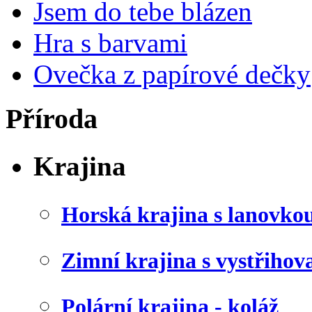
Jsem do tebe blázen
Hra s barvami
Ovečka z papírové dečky
Příroda
Krajina
Horská krajina s lanovko
Zimní krajina s vystřiho
Polární krajina - koláž