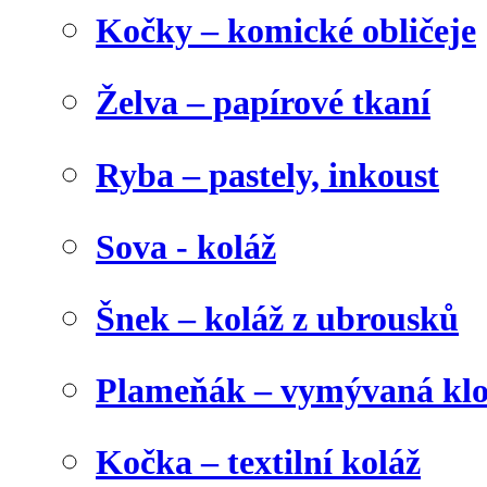
Kočky – komické obličeje
Želva – papírové tkaní
Ryba – pastely, inkoust
Sova - koláž
Šnek – koláž z ubrousků
Plameňák – vymývaná klo
Kočka – textilní koláž