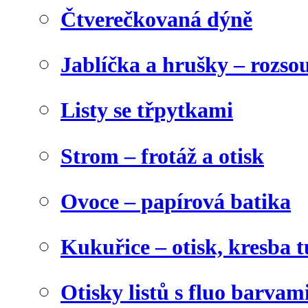
Čtverečkovaná dýně
Jablíčka a hrušky – rozso
Listy se třpytkami
Strom – frotáž a otisk
Ovoce – papírová batika
Kukuřice – otisk, kresba t
Otisky listů s fluo barvam