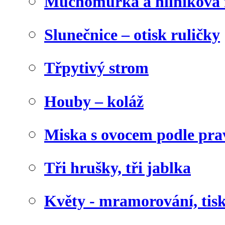
Muchomůrka a hliníková f
Slunečnice – otisk ruličky
Třpytivý strom
Houby – koláž
Miska s ovocem podle pra
Tři hrušky, tři jablka
Květy - mramorování, tis