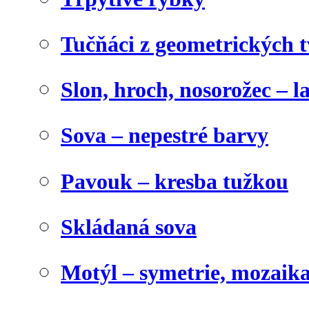
Tučňáci z geometrických 
Slon, hroch, nosorožec – l
Sova – nepestré barvy
Pavouk – kresba tužkou
Skládaná sova
Motýl – symetrie, mozaik