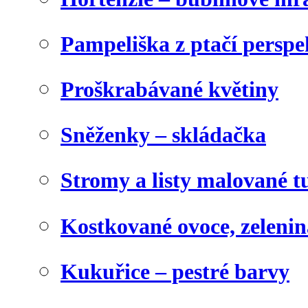
Pampeliška z ptačí perspe
Proškrabávané květiny
Sněženky – skládačka
Stromy a listy malované t
Kostkované ovoce, zelenin
Kukuřice – pestré barvy