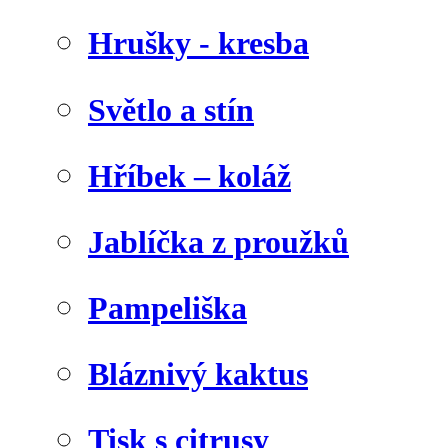
Hrušky - kresba
Světlo a stín
Hříbek – koláž
Jablíčka z proužků
Pampeliška
Bláznivý kaktus
Tisk s citrusy