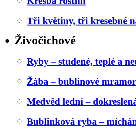
Kresba rostlin
Tři květiny, tři kresebné n
Živočichové
Ryby – studené, teplé a ne
Žába – bublinové mramor
Medvěd lední – dokreslen
Bublinková ryba – míchán