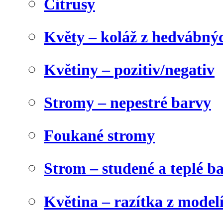
Citrusy
Květy – koláž z hedvábný
Květiny – pozitiv/negativ
Stromy – nepestré barvy
Foukané stromy
Strom – studené a teplé b
Květina – razítka z model