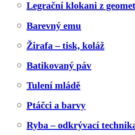
Legrační klokani z geome
Barevný emu
Žirafa – tisk, koláž
Batikovaný páv
Tulení mládě
Ptáčci a barvy
Ryba – odkrývací technik