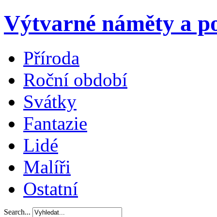
Výtvarné náměty a po
Příroda
Roční období
Svátky
Fantazie
Lidé
Malíři
Ostatní
Search...