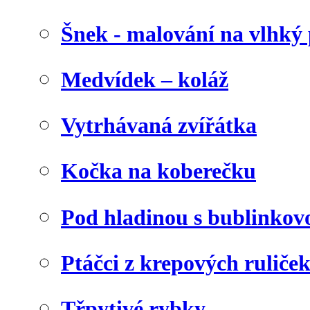
Šnek - malování na vlhký 
Medvídek – koláž
Vytrhávaná zvířátka
Kočka na koberečku
Pod hladinou s bublinkovo
Ptáčci z krepových ruliče
Třpytivé rybky