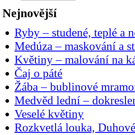
Nejnovější
Ryby – studené, teplé a n
Medúza – maskování a st
Květiny – malování na ká
Čaj o páté
Žába – bublinové mramo
Medvěd lední – dokresle
Veselé květiny
Rozkvetlá louka, Duhové