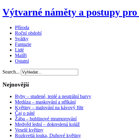
Výtvarné náměty a postupy pro 
Příroda
Roční období
Svátky
Fantazie
Lidé
Malíři
Ostatní
Search...
Nejnovější
Ryby – studené, teplé a neutrální barvy
Medúza – maskování a stříkání
Květiny – malování na kávový filtr
Čaj o páté
Žába – bublinové mramorování
Medvěd lední – dokreslená koláž
Veselé květiny
Rozkvetlá louka, Duhové květiny