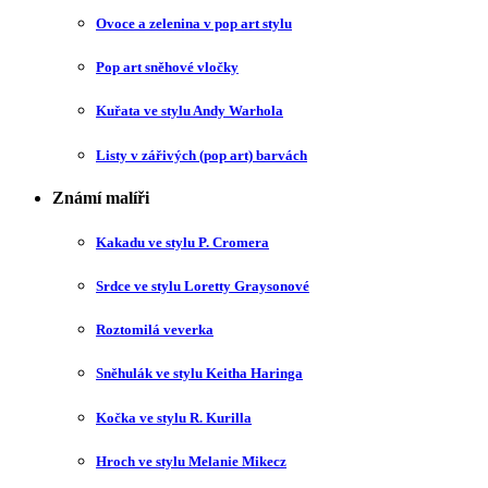
Ovoce a zelenina v pop art stylu
Pop art sněhové vločky
Kuřata ve stylu Andy Warhola
Listy v zářivých (pop art) barvách
Známí malíři
Kakadu ve stylu P. Cromera
Srdce ve stylu Loretty Graysonové
Roztomilá veverka
Sněhulák ve stylu Keitha Haringa
Kočka ve stylu R. Kurilla
Hroch ve stylu Melanie Mikecz