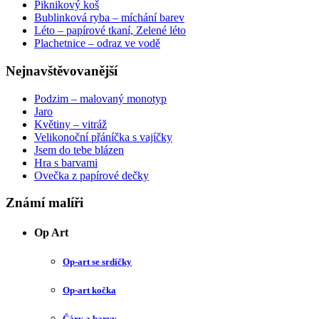
Piknikový koš
Bublinková ryba – míchání barev
Léto – papírové tkaní, Zelené léto
Plachetnice – odraz ve vodě
Nejnavštěvovanější
Podzim – malovaný monotyp
Jaro
Květiny – vitráž
Velikonoční přáníčka s vajíčky
Jsem do tebe blázen
Hra s barvami
Ovečka z papírové dečky
Známí malíři
Op Art
Op-art se srdíčky
Op-art kočka
Čáry a barvy