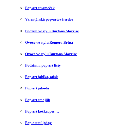
Pop art stromeček
Valentýnská pop-artová srdce
Podzim ve stylu Burtona Morrise
Ovoce ve stylu Romera Britta
Ovoce ve stylu Burtona Morrise
Podzimní pop art listy
Pop art jablko, otisk
Pop art jahoda
Pop art smajlík
Pop art kočka, pes …
Pop-art tulipány