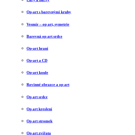
Op-art s barevnými kruhy
Vesmír – op art, symetrie
Barevná op art srdce
Op-art hraní
Op-art a CD
Op-art koule
Rovinné obrazce a op art
Op art srdce
Op art kreslení
Op art stromek
Op art zvířata