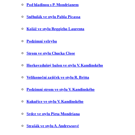
Pod hladinou s P. Mondrianem
Sněhulák ve stylu Pabla Picassa
Koláž ve stylu Reggieho Laurenta
Podzimní velryba
Strom ve stylu Chucka Close
Horkovzdušný balon ve stylu V. Kandinského
Velikonoční zajíček ve stylu R. Britta
Podzimní strom ve stylu V. Kandinského
Kukuřice ve stylu V. Kandinského
Srdce ve stylu Pieta Mondriana
Strašák ve stylu A. Andrewsové