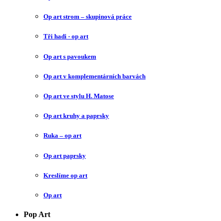
Op art strom – skupinová práce
Tři hadi - op art
Op art s pavoukem
Op art v komplementárních barvách
Op art ve stylu H. Matose
Op art kruhy a paprsky
Ruka – op art
Op art paprsky
Kreslíme op art
Op art
Pop Art