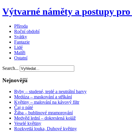
Výtvarné náměty a postupy pro 
Příroda
Roční období
Svátky
Fantazie
Lidé
Malíři
Ostatní
Search...
Nejnovější
Ryby – studené, teplé a neutrální barvy
Medúza – maskování a stříkání
Květiny – malování na kávový filtr
Čaj o páté
Žába – bublinové mramorování
Medvěd lední – dokreslená koláž
Veselé květiny
Rozkvetlá louka, Duhové květiny