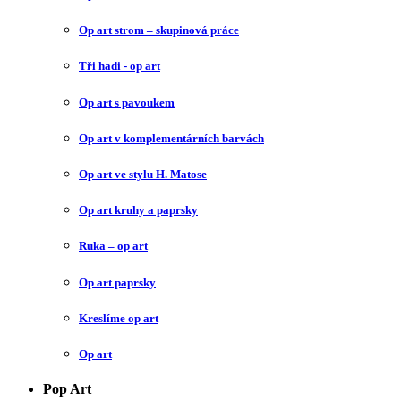
Op art strom – skupinová práce
Tři hadi - op art
Op art s pavoukem
Op art v komplementárních barvách
Op art ve stylu H. Matose
Op art kruhy a paprsky
Ruka – op art
Op art paprsky
Kreslíme op art
Op art
Pop Art