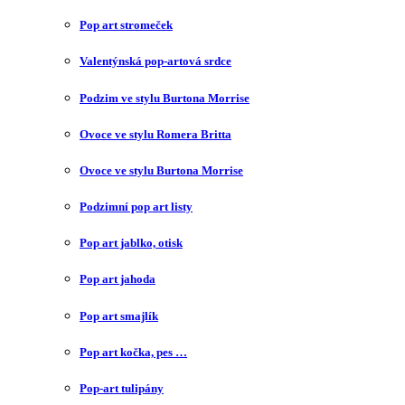
Pop art stromeček
Valentýnská pop-artová srdce
Podzim ve stylu Burtona Morrise
Ovoce ve stylu Romera Britta
Ovoce ve stylu Burtona Morrise
Podzimní pop art listy
Pop art jablko, otisk
Pop art jahoda
Pop art smajlík
Pop art kočka, pes …
Pop-art tulipány