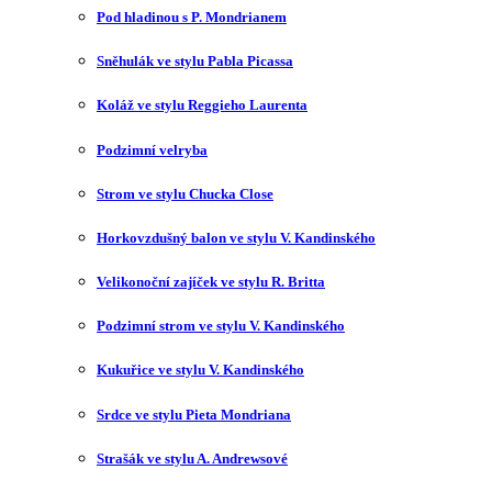
Pod hladinou s P. Mondrianem
Sněhulák ve stylu Pabla Picassa
Koláž ve stylu Reggieho Laurenta
Podzimní velryba
Strom ve stylu Chucka Close
Horkovzdušný balon ve stylu V. Kandinského
Velikonoční zajíček ve stylu R. Britta
Podzimní strom ve stylu V. Kandinského
Kukuřice ve stylu V. Kandinského
Srdce ve stylu Pieta Mondriana
Strašák ve stylu A. Andrewsové