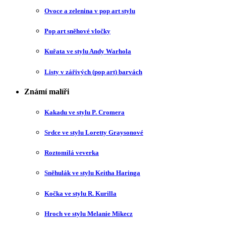
Ovoce a zelenina v pop art stylu
Pop art sněhové vločky
Kuřata ve stylu Andy Warhola
Listy v zářivých (pop art) barvách
Známí malíři
Kakadu ve stylu P. Cromera
Srdce ve stylu Loretty Graysonové
Roztomilá veverka
Sněhulák ve stylu Keitha Haringa
Kočka ve stylu R. Kurilla
Hroch ve stylu Melanie Mikecz