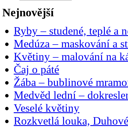
Nejnovější
Ryby – studené, teplé a n
Medúza – maskování a st
Květiny – malování na ká
Čaj o páté
Žába – bublinové mramo
Medvěd lední – dokresle
Veselé květiny
Rozkvetlá louka, Duhové