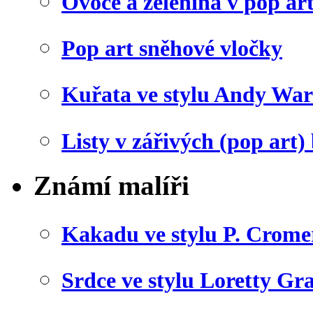
Ovoce a zelenina v pop art
Pop art sněhové vločky
Kuřata ve stylu Andy War
Listy v zářivých (pop art)
Známí malíři
Kakadu ve stylu P. Crome
Srdce ve stylu Loretty Gr