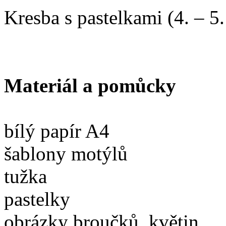
Kresba s pastelkami (4. – 5.
Materiál a pomůcky
bílý papír A4
šablony motýlů
tužka
pastelky
obrázky broučků, květin … 