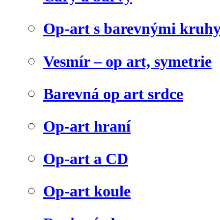
Op-art s barevnými kruh
Vesmír – op art, symetrie
Barevná op art srdce
Op-art hraní
Op-art a CD
Op-art koule