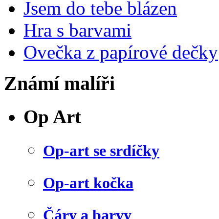
Jsem do tebe blázen
Hra s barvami
Ovečka z papírové dečky
Známí malíři
Op Art
Op-art se srdíčky
Op-art kočka
Čáry a barvy