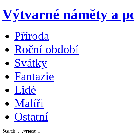
Výtvarné náměty a po
Příroda
Roční období
Svátky
Fantazie
Lidé
Malíři
Ostatní
Search...