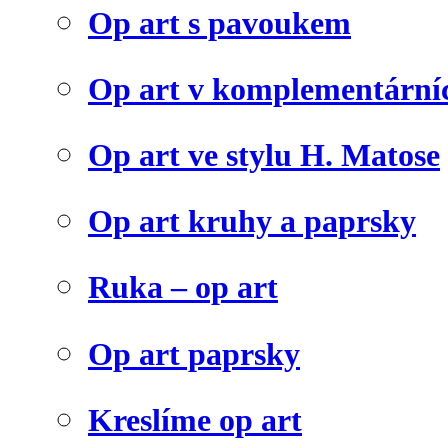
Op art s pavoukem
Op art v komplementární
Op art ve stylu H. Matose
Op art kruhy a paprsky
Ruka – op art
Op art paprsky
Kreslíme op art