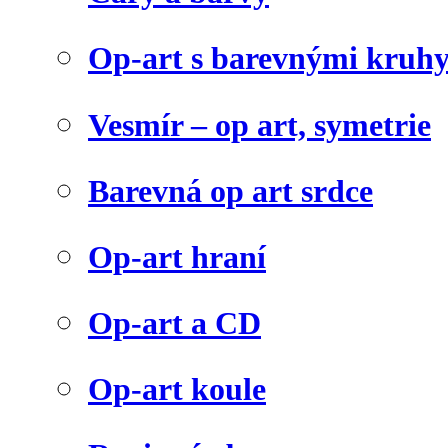
Op-art s barevnými kruh
Vesmír – op art, symetrie
Barevná op art srdce
Op-art hraní
Op-art a CD
Op-art koule