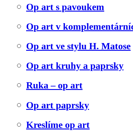
Op art s pavoukem
Op art v komplementární
Op art ve stylu H. Matose
Op art kruhy a paprsky
Ruka – op art
Op art paprsky
Kreslíme op art