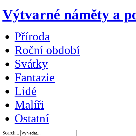
Výtvarné náměty a po
Příroda
Roční období
Svátky
Fantazie
Lidé
Malíři
Ostatní
Search...