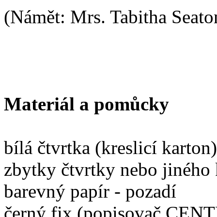
(Námět: Mrs. Tabitha Seato
Materiál a pomůcky
bílá čtvrtka (kreslicí karto
zbytky čtvrtky nebo jiného
barevný papír - pozadí
černý fix (popisovač CE