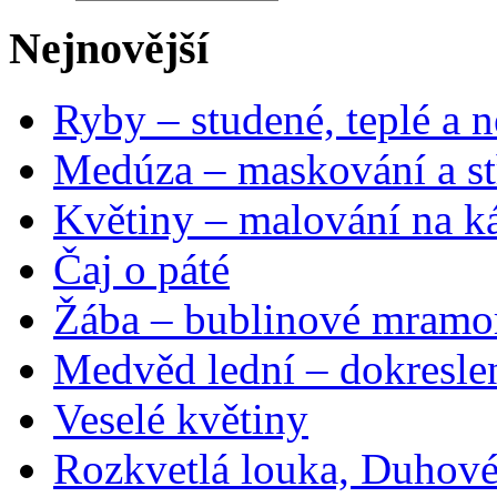
Nejnovější
Ryby – studené, teplé a n
Medúza – maskování a st
Květiny – malování na ká
Čaj o páté
Žába – bublinové mramo
Medvěd lední – dokresle
Veselé květiny
Rozkvetlá louka, Duhové