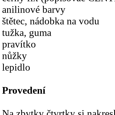
anilinové barvy
štětec, nádobka na vodu
tužka, guma
pravítko
nůžky
lepidlo
Provedení
Na zbytky čtvrtky si nakres