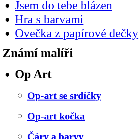
Jsem do tebe blázen
Hra s barvami
Ovečka z papírové dečky
Známí malíři
Op Art
Op-art se srdíčky
Op-art kočka
Čáry a barvy