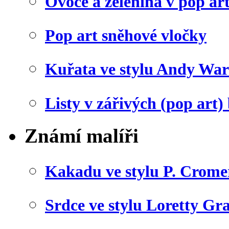
Ovoce a zelenina v pop art
Pop art sněhové vločky
Kuřata ve stylu Andy War
Listy v zářivých (pop art)
Známí malíři
Kakadu ve stylu P. Crome
Srdce ve stylu Loretty Gr