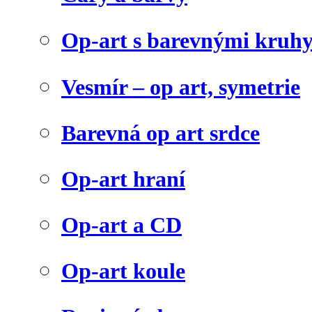
Op-art s barevnými kruh
Vesmír – op art, symetrie
Barevná op art srdce
Op-art hraní
Op-art a CD
Op-art koule