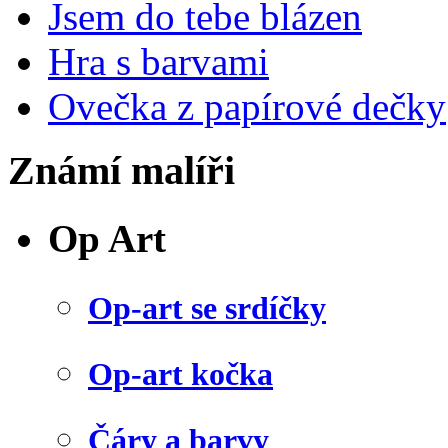
Jsem do tebe blázen
Hra s barvami
Ovečka z papírové dečky
Známí malíři
Op Art
Op-art se srdíčky
Op-art kočka
Čáry a barvy