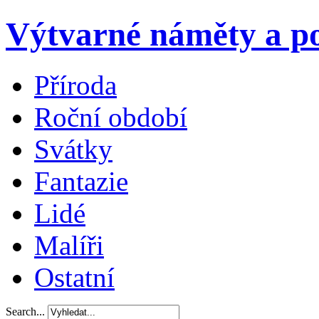
Výtvarné náměty a po
Příroda
Roční období
Svátky
Fantazie
Lidé
Malíři
Ostatní
Search...