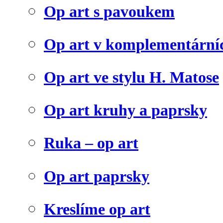
Op art s pavoukem
Op art v komplementární
Op art ve stylu H. Matose
Op art kruhy a paprsky
Ruka – op art
Op art paprsky
Kreslíme op art