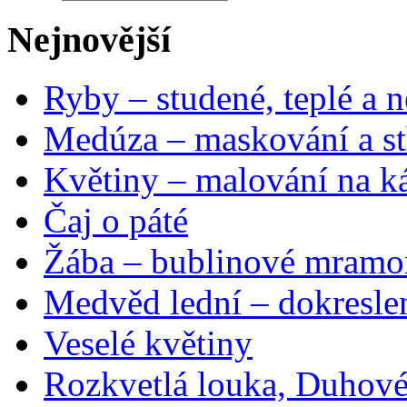
Nejnovější
Ryby – studené, teplé a n
Medúza – maskování a st
Květiny – malování na ká
Čaj o páté
Žába – bublinové mramo
Medvěd lední – dokresle
Veselé květiny
Rozkvetlá louka, Duhové