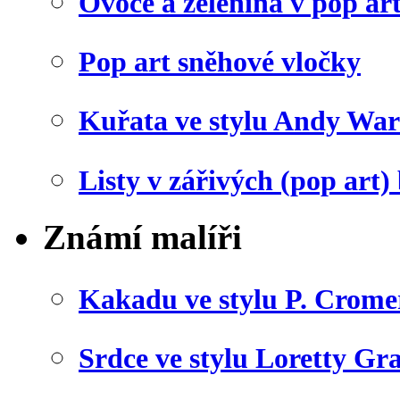
Ovoce a zelenina v pop art
Pop art sněhové vločky
Kuřata ve stylu Andy War
Listy v zářivých (pop art)
Známí malíři
Kakadu ve stylu P. Crome
Srdce ve stylu Loretty Gr