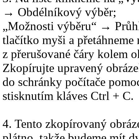
→ Obdélníkový výběr;
„Možnosti výběru“ → Průhl
tlačítko myši a přetáhneme
z přerušované čáry kolem o
Zkopírujte upravený obráz
do schránky počítače pomo
stisknutím kláves Ctrl + C.
4. Tento zkopírovaný obrázek
plátno, takže budeme mít dv