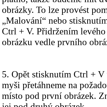
obrázky. To lze provést po
„Malování“ nebo stisknutím
Ctrl + V. Přidržením levéh
obrázku vedle prvního obrá
5. Opět stisknutím Ctrl + 
myši přetáhneme na požad
místo pod první obrázek. Z
jej pod druhý obrázek.