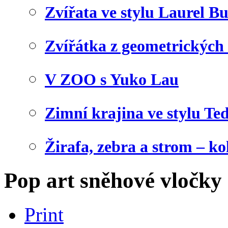
Zvířata ve stylu Laurel B
Zvířátka z geometrických
V ZOO s Yuko Lau
Zimní krajina ve stylu Te
Žirafa, zebra a strom – ko
Pop art sněhové vločky
Print