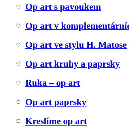
Op art s pavoukem
Op art v komplementární
Op art ve stylu H. Matose
Op art kruhy a paprsky
Ruka – op art
Op art paprsky
Kreslíme op art