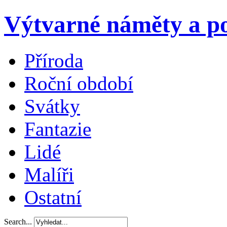
Výtvarné náměty a po
Příroda
Roční období
Svátky
Fantazie
Lidé
Malíři
Ostatní
Search...