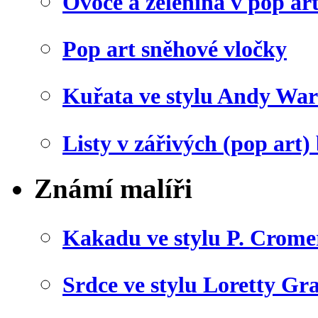
Ovoce a zelenina v pop art
Pop art sněhové vločky
Kuřata ve stylu Andy War
Listy v zářivých (pop art)
Známí malíři
Kakadu ve stylu P. Crome
Srdce ve stylu Loretty Gr