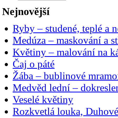
Nejnovější
Ryby – studené, teplé a n
Medúza – maskování a st
Květiny – malování na ká
Čaj o páté
Žába – bublinové mramo
Medvěd lední – dokresle
Veselé květiny
Rozkvetlá louka, Duhové