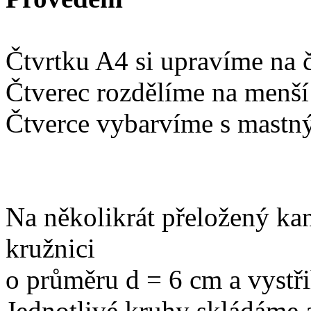
Čtvrtku A4 si upravíme na 
Čtverec rozdělíme na menší 
Čtverce vybarvíme s mastný
Na několikrát přeložený kan
kružnici
o průměru d = 6 cm a vystř
Jednotlivé kruhy skládáme 