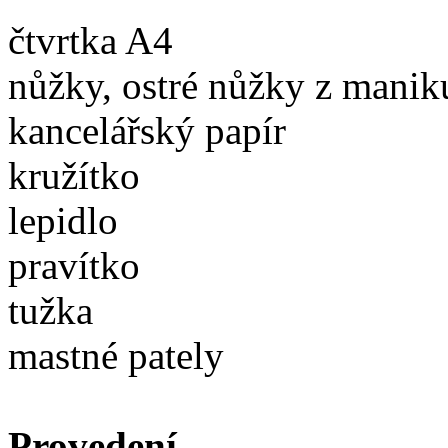
čtvrtka A4
nůžky, ostré nůžky z manik
kancelářský papír
kružítko
lepidlo
pravítko
tužka
mastné pately
Provedení