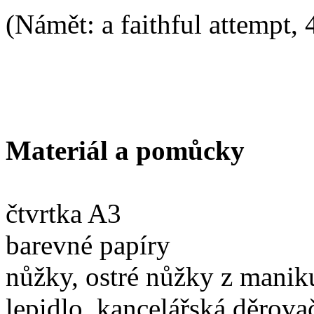
(Námět: a faithful attempt, 4
Materiál a pomůcky
čtvrtka A3
barevné papíry
nůžky, ostré nůžky z manik
lepidlo, kancelářská děrova