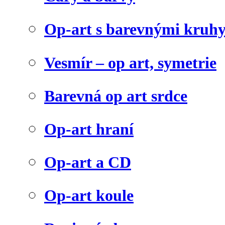
Op-art s barevnými kruh
Vesmír – op art, symetrie
Barevná op art srdce
Op-art hraní
Op-art a CD
Op-art koule