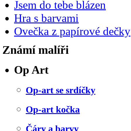
Jsem do tebe blázen
Hra s barvami
Ovečka z papírové dečky
Známí malíři
Op Art
Op-art se srdíčky
Op-art kočka
Čáry a barvy