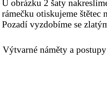
U obrázku 2 šaty nakreslíme
rámečku otiskujeme štětec 
Pozadí vyzdobíme se zlatý
Výtvarné náměty a postupy