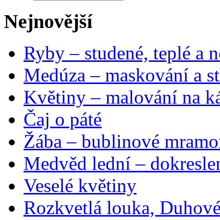
Nejnovější
Ryby – studené, teplé a n
Medúza – maskování a st
Květiny – malování na ká
Čaj o páté
Žába – bublinové mramo
Medvěd lední – dokresle
Veselé květiny
Rozkvetlá louka, Duhové