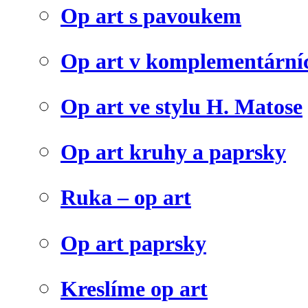
Op art s pavoukem
Op art v komplementární
Op art ve stylu H. Matose
Op art kruhy a paprsky
Ruka – op art
Op art paprsky
Kreslíme op art