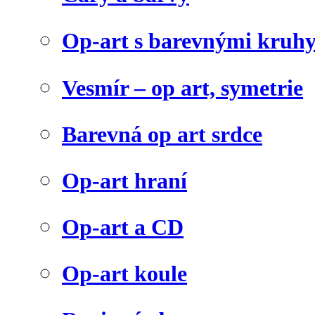
Op-art s barevnými kruh
Vesmír – op art, symetrie
Barevná op art srdce
Op-art hraní
Op-art a CD
Op-art koule