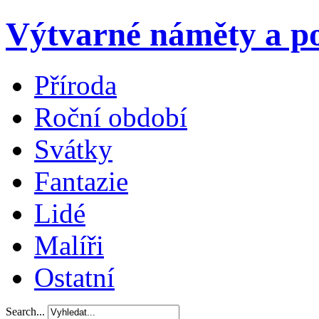
Výtvarné náměty a po
Příroda
Roční období
Svátky
Fantazie
Lidé
Malíři
Ostatní
Search...