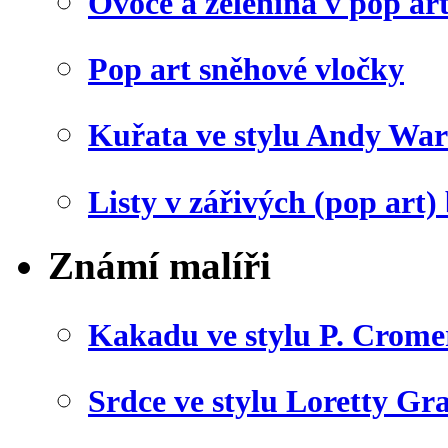
Ovoce a zelenina v pop art
Pop art sněhové vločky
Kuřata ve stylu Andy War
Listy v zářivých (pop art)
Známí malíři
Kakadu ve stylu P. Crome
Srdce ve stylu Loretty Gr