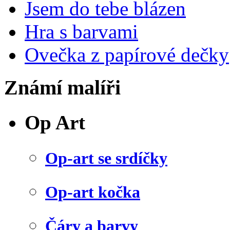
Jsem do tebe blázen
Hra s barvami
Ovečka z papírové dečky
Známí malíři
Op Art
Op-art se srdíčky
Op-art kočka
Čáry a barvy