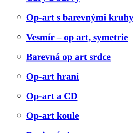
Op-art s barevnými kruh
Vesmír – op art, symetrie
Barevná op art srdce
Op-art hraní
Op-art a CD
Op-art koule