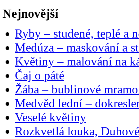
Nejnovější
Ryby – studené, teplé a n
Medúza – maskování a st
Květiny – malování na ká
Čaj o páté
Žába – bublinové mramo
Medvěd lední – dokresle
Veselé květiny
Rozkvetlá louka, Duhové