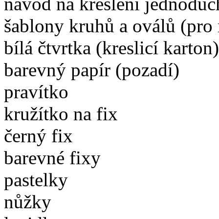
návod na kreslení jednoduc
šablony kruhů a oválů (pro
bílá čtvrtka (kreslicí karton)
barevný papír (pozadí)
prav
kružítko na fix
černý fix
barev
pastelky
nůžky