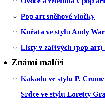
Ovoce a zelenina v pop art
Pop art sněhové vločky
Kuřata ve stylu Andy War
Listy v zářivých (pop art)
Známí malíři
Kakadu ve stylu P. Crome
Srdce ve stylu Loretty Gr