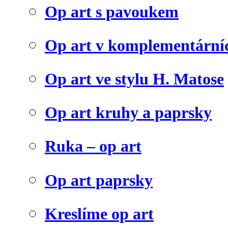
Op art s pavoukem
Op art v komplementární
Op art ve stylu H. Matose
Op art kruhy a paprsky
Ruka – op art
Op art paprsky
Kreslíme op art