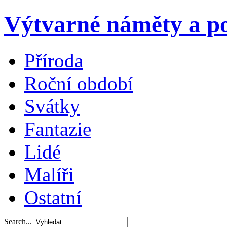
Výtvarné náměty a po
Příroda
Roční období
Svátky
Fantazie
Lidé
Malíři
Ostatní
Search...