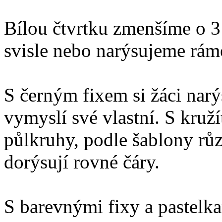
Bílou čtvrtku zmenšíme o 3 
svisle nebo narýsujeme rám
S černým fixem si žáci narý
vymyslí své vlastní. S kruž
půlkruhy, podle šablony růz
dorýsují rovné čáry.
S barevnými fixy a pastelk