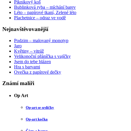
Piknikový koš
Bublinková ryba – míchání barev
Léto – papírové tkaní, Zelené léto
Plachetnice – odraz ve vodě
Nejnavštěvovanější
Podzim – malovaný monotyp
Jaro
Květiny – vitráž
Velikonoční přáníčka s vajíčky
Jsem do tebe blázen
Hra s barvami
Ovečka z papírové dečky
Známí malíři
Op Art
Op-art se srdíčky
Op-art kočka
Čáry a barvy