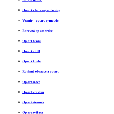
Op-art s barevnými kruhy
Vesmír – op art, symetrie
Barevná op art srdce
Op-art hraní
Op-art a CD
Op-art koule
Rovinné obrazce a op art
Op art srdce
Op art kreslení
Op art stromek
Op art zvířata