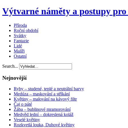
Výtvarné náměty a postupy pro 
Příroda
Roční období
Svátky
Fantazie
Lidé
Malíři
Ostatní
Search...
Nejnovější
Ryby – studené, teplé a neutrální barvy
Medúza – maskování a stříkání
Květiny – malování na kávový filtr
Čaj o páté
Žába – bublinové mramorování
Medvěd lední – dokreslená koláž
Veselé květiny
Rozkvetlá louka, Duhové květiny