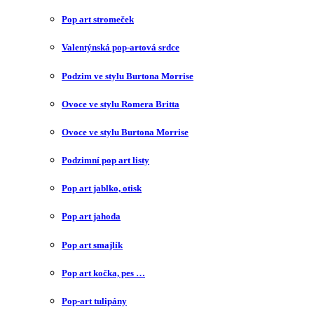
Pop art stromeček
Valentýnská pop-artová srdce
Podzim ve stylu Burtona Morrise
Ovoce ve stylu Romera Britta
Ovoce ve stylu Burtona Morrise
Podzimní pop art listy
Pop art jablko, otisk
Pop art jahoda
Pop art smajlík
Pop art kočka, pes …
Pop-art tulipány