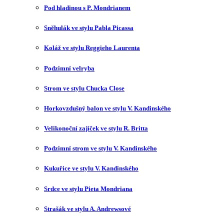
Pod hladinou s P. Mondrianem
Sněhulák ve stylu Pabla Picassa
Koláž ve stylu Reggieho Laurenta
Podzimní velryba
Strom ve stylu Chucka Close
Horkovzdušný balon ve stylu V. Kandinského
Velikonoční zajíček ve stylu R. Britta
Podzimní strom ve stylu V. Kandinského
Kukuřice ve stylu V. Kandinského
Srdce ve stylu Pieta Mondriana
Strašák ve stylu A. Andrewsové