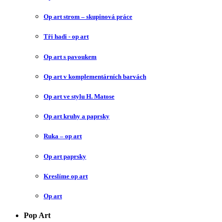
Op art strom – skupinová práce
Tři hadi - op art
Op art s pavoukem
Op art v komplementárních barvách
Op art ve stylu H. Matose
Op art kruhy a paprsky
Ruka – op art
Op art paprsky
Kreslíme op art
Op art
Pop Art