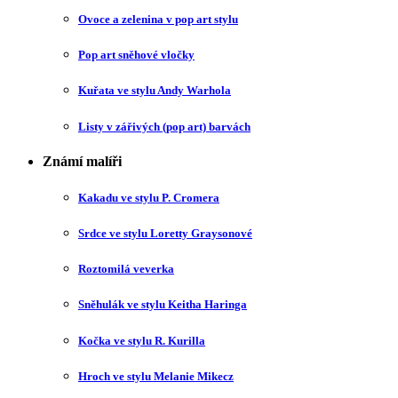
Ovoce a zelenina v pop art stylu
Pop art sněhové vločky
Kuřata ve stylu Andy Warhola
Listy v zářivých (pop art) barvách
Známí malíři
Kakadu ve stylu P. Cromera
Srdce ve stylu Loretty Graysonové
Roztomilá veverka
Sněhulák ve stylu Keitha Haringa
Kočka ve stylu R. Kurilla
Hroch ve stylu Melanie Mikecz