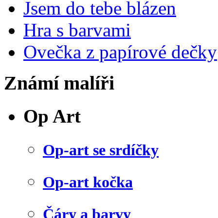
Jsem do tebe blázen
Hra s barvami
Ovečka z papírové dečky
Známí malíři
Op Art
Op-art se srdíčky
Op-art kočka
Čáry a barvy