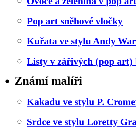
Ovoce a zelenina v pop art
Pop art sněhové vločky
Kuřata ve stylu Andy War
Listy v zářivých (pop art)
Známí malíři
Kakadu ve stylu P. Crome
Srdce ve stylu Loretty Gr