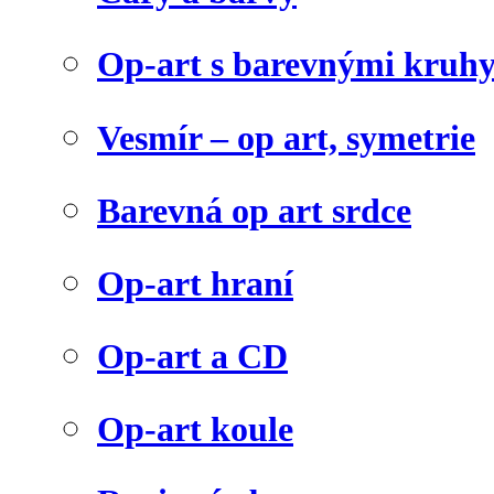
Op-art s barevnými kruh
Vesmír – op art, symetrie
Barevná op art srdce
Op-art hraní
Op-art a CD
Op-art koule