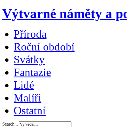
Výtvarné náměty a po
Příroda
Roční období
Svátky
Fantazie
Lidé
Malíři
Ostatní
Search...