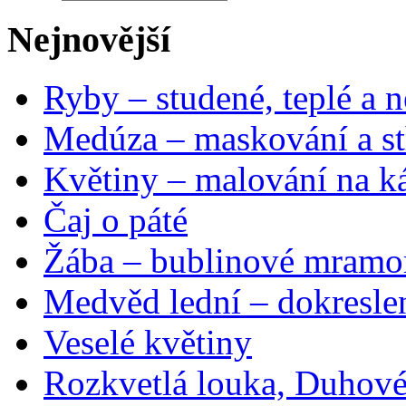
Nejnovější
Ryby – studené, teplé a n
Medúza – maskování a st
Květiny – malování na ká
Čaj o páté
Žába – bublinové mramo
Medvěd lední – dokresle
Veselé květiny
Rozkvetlá louka, Duhové