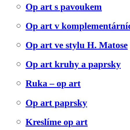
Op art s pavoukem
Op art v komplementární
Op art ve stylu H. Matose
Op art kruhy a paprsky
Ruka – op art
Op art paprsky
Kreslíme op art