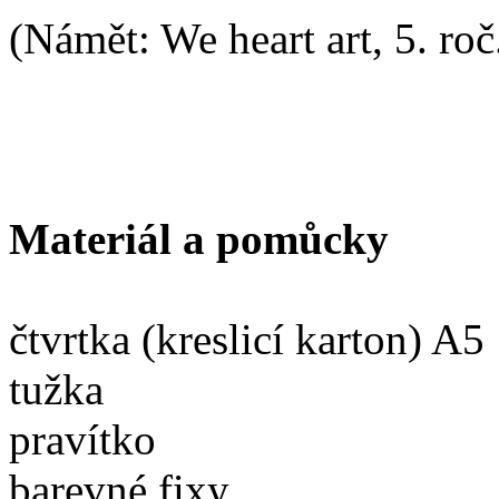
(Námět: We heart art, 5. roč
Materiál a pomůcky
čtvrtka (kreslicí karton) A5
tužka
pravítko
barevné fixy