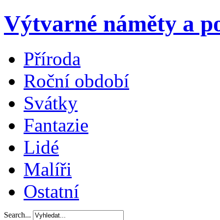
Výtvarné náměty a po
Příroda
Roční období
Svátky
Fantazie
Lidé
Malíři
Ostatní
Search...