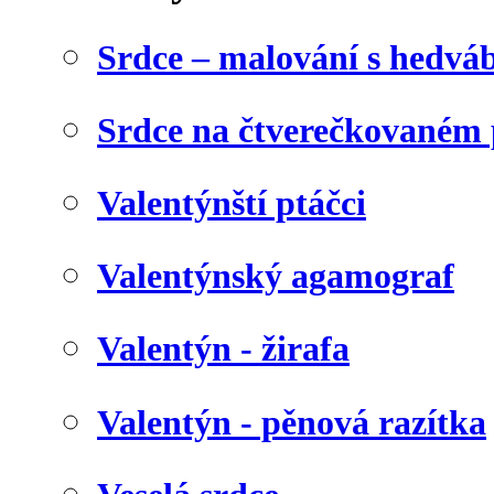
Srdce – malování s hedv
Srdce na čtverečkovaném 
Valentýnští ptáčci
Valentýnský agamograf
Valentýn - žirafa
Valentýn - pěnová razítka