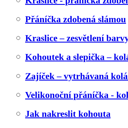
Kraslice - přáníčka zdobe
Přáníčka zdobená slámou
Kraslice – zesvětlení barv
Kohoutek a slepička – kol
Zajíček – vytrhávaná kolá
Velikonoční přáníčka - ko
Jak nakreslit kohouta