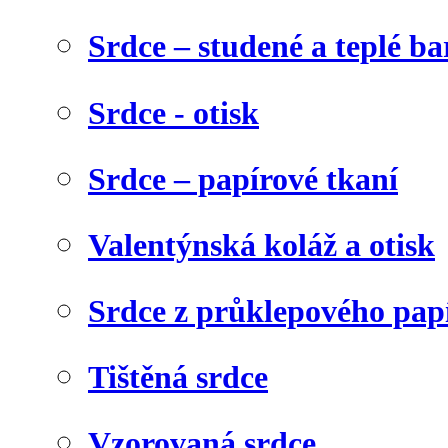
Srdce – studené a teplé ba
Srdce - otisk
Srdce – papírové tkaní
Valentýnská koláž a otisk
Srdce z průklepového pap
Tištěná srdce
Vzorovaná srdce