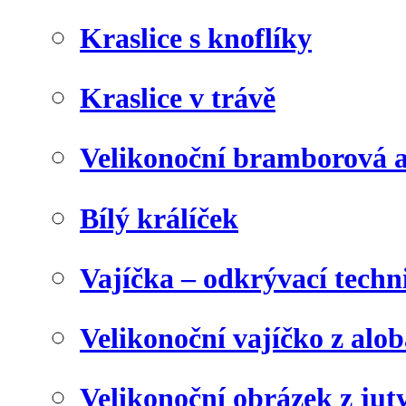
Kraslice s knoflíky
Kraslice v trávě
Velikonoční bramborová a
Bílý králíček
Vajíčka – odkrývací techn
Velikonoční vajíčko z alob
Velikonoční obrázek z juty