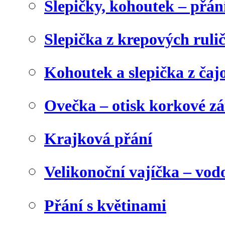
Slepičky, kohoutek – přán
Slepička z krepových ruli
Kohoutek a slepička z čaj
Ovečka – otisk korkové z
Krajková přání
Velikonoční vajíčka – vod
Přání s květinami