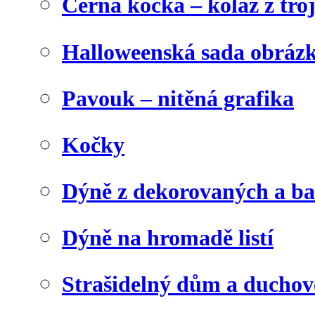
Černá kočka – koláž z tro
Halloweenská sada obráz
Pavouk – nitěná grafika
Kočky
Dýně z dekorovaných a b
Dýně na hromadě listí
Strašidelný dům a duchov