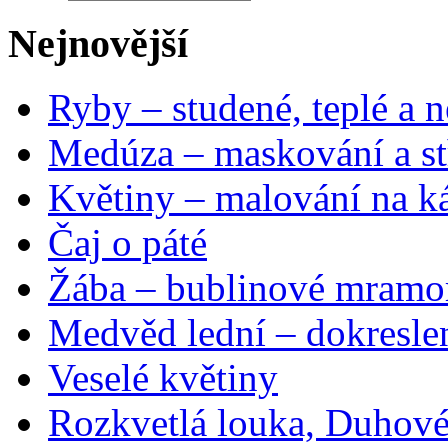
Nejnovější
Ryby – studené, teplé a n
Medúza – maskování a st
Květiny – malování na ká
Čaj o páté
Žába – bublinové mramo
Medvěd lední – dokresle
Veselé květiny
Rozkvetlá louka, Duhové