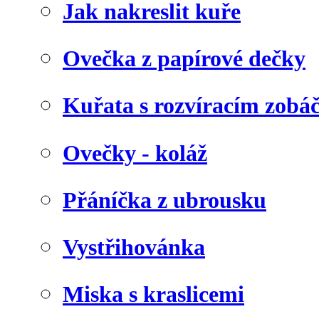
Jak nakreslit kuře
Ovečka z papírové dečky
Kuřata s rozvíracím zob
Ovečky - koláž
Přáníčka z ubrousku
Vystřihovánka
Miska s kraslicemi