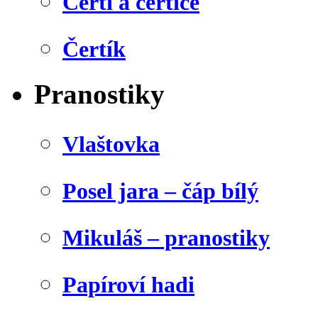
Čerti a čertice
Čertík
Pranostiky
Vlaštovka
Posel jara – čáp bílý
Mikuláš – pranostiky
Papíroví hadi