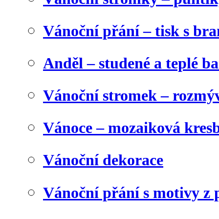
Vánoční přání – tisk s b
Anděl – studené a teplé b
Vánoční stromek – rozmýv
Vánoce – mozaiková kres
Vánoční dekorace
Vánoční přání s motivy z