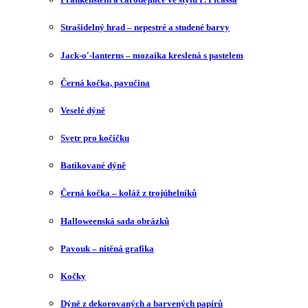
Strašidelný hrad – nepestré a studené barvy
Jack-o'-lanterns – mozaika kreslená s pastelem
Černá kočka, pavučina
Veselé dýně
Svetr pro kočičku
Batikované dýně
Černá kočka – koláž z trojúhelníků
Halloweenská sada obrázků
Pavouk – nitěná grafika
Kočky
Dýně z dekorovaných a barvených papírů