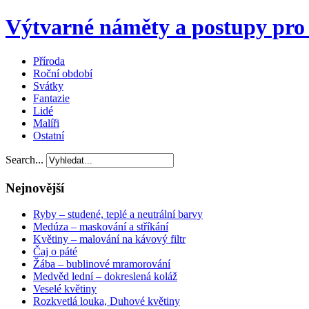
Výtvarné náměty a postupy pro 
Příroda
Roční období
Svátky
Fantazie
Lidé
Malíři
Ostatní
Search...
Nejnovější
Ryby – studené, teplé a neutrální barvy
Medúza – maskování a stříkání
Květiny – malování na kávový filtr
Čaj o páté
Žába – bublinové mramorování
Medvěd lední – dokreslená koláž
Veselé květiny
Rozkvetlá louka, Duhové květiny