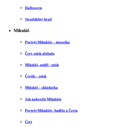
Halloween
Strašidelný hrad
Mikuláš
Portrét Mikuláše – mozaika
Čert, otisk alobalu
Mikuláš, anděl - otisk
Čertík – otisk
Mikuláš – skládačka
Jak nakreslit Mikuláše
Portrét Mikuláše, Anděla a Čerta
Čert