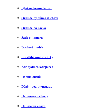
Dýně na hromadě listí
Strašidelný dům a duchové
Strašidelná kočka
Jack-o'-lantern
Duchové – otisk
Prostřihávané obrázky
Kde bydlí čarodějnice?
Hodina duchů
Dýně – pozitiv/negativ
Halloween – siluety
Halloween – sova