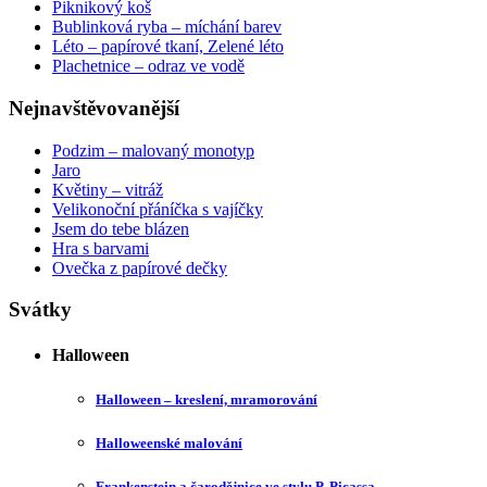
Piknikový koš
Bublinková ryba – míchání barev
Léto – papírové tkaní, Zelené léto
Plachetnice – odraz ve vodě
Nejnavštěvovanější
Podzim – malovaný monotyp
Jaro
Květiny – vitráž
Velikonoční přáníčka s vajíčky
Jsem do tebe blázen
Hra s barvami
Ovečka z papírové dečky
Svátky
Halloween
Halloween – kreslení, mramorování
Halloweenské malování
Frankenstein a čarodějnice ve stylu P. Picassa