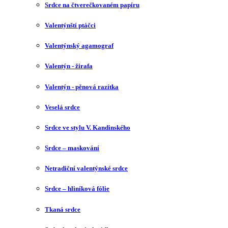
Srdce na čtverečkovaném papíru
Valentýnští ptáčci
Valentýnský agamograf
Valentýn - žirafa
Valentýn - pěnová razítka
Veselá srdce
Srdce ve stylu V. Kandinského
Srdce – maskování
Netradiční valentýnské srdce
Srdce – hliníková fólie
Tkaná srdce