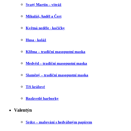
Svatý Martin – vitráž
Mikuláš, Anděl a Čert
Květná neděle - kočičky
Husa - koláž
Klibna – tradiční masopustní maska
Medvěd – tradiční masopustní maska
Slaměný – tradiční masopustní maska
Tři králové
Rozkvetlé barborky
Valentýn
Srdce – malování s hedvábným papírem