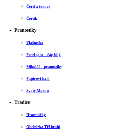
Čerti a čertice
Čertík
Pranostiky
Vlaštovka
Posel jara – čáp bílý
Mikuláš – pranostiky
Papíroví hadi
Svatý Martin
Tradice
Hromničky
Obchůzka Tří králů