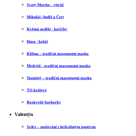
Svatý Martin – vitráž
Mikuláš, Anděl a Čert
Květná neděle - kočičky
Husa - koláž
Klibna – tradiční masopustní maska
Medvěd – tradiční masopustní maska
Slaměný – tradiční masopustní maska
Tři králové
Rozkvetlé barborky
Valentýn
Srdce – malování s hedvábným papírem