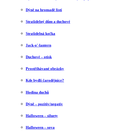
Dýně na hromadě listí
Strašidelný dům a duchové
Strašidelná kočka
Jack-o'-lantern
Duchové – otisk
Prostřihávané obrázky
Kde bydlí čarodějnice?
Hodina duchů
Dýně – pozitiv/negativ
Halloween – siluety
Halloween – sova