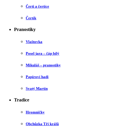
Čerti a čertice
Čertík
Pranostiky
Vlaštovka
Posel jara – čáp bílý
Mikuláš – pranostiky
Papíroví hadi
Svatý Martin
Tradice
Hromničky
Obchůzka Tří králů