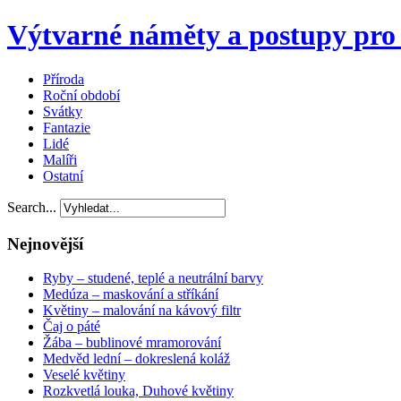
Výtvarné náměty a postupy pro 
Příroda
Roční období
Svátky
Fantazie
Lidé
Malíři
Ostatní
Search...
Nejnovější
Ryby – studené, teplé a neutrální barvy
Medúza – maskování a stříkání
Květiny – malování na kávový filtr
Čaj o páté
Žába – bublinové mramorování
Medvěd lední – dokreslená koláž
Veselé květiny
Rozkvetlá louka, Duhové květiny