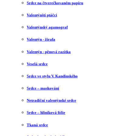
Srdce na čtverečkovaném papíru
Valentýnští ptáčci
Valentýnský agamograf
Valentýn - žirafa
Valentýn - pěnová razítka
Veselá srdce
Srdce ve stylu V. Kandinského
Srdce – maskování
Netradiční valentýnské srdce
Srdce – hliníková fólie
Tkaná srdce