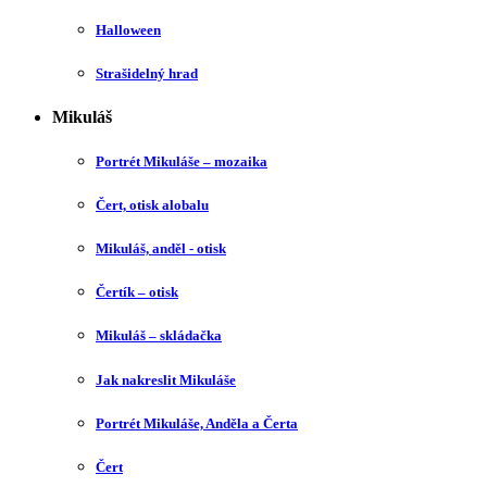
Halloween
Strašidelný hrad
Mikuláš
Portrét Mikuláše – mozaika
Čert, otisk alobalu
Mikuláš, anděl - otisk
Čertík – otisk
Mikuláš – skládačka
Jak nakreslit Mikuláše
Portrét Mikuláše, Anděla a Čerta
Čert