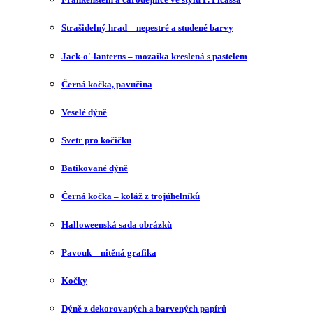
Strašidelný hrad – nepestré a studené barvy
Jack-o'-lanterns – mozaika kreslená s pastelem
Černá kočka, pavučina
Veselé dýně
Svetr pro kočičku
Batikované dýně
Černá kočka – koláž z trojúhelníků
Halloweenská sada obrázků
Pavouk – nitěná grafika
Kočky
Dýně z dekorovaných a barvených papírů