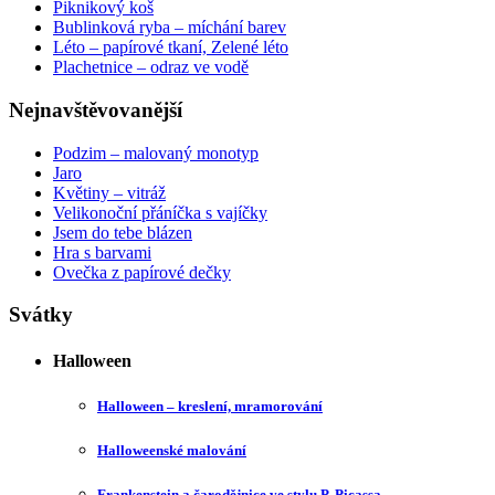
Piknikový koš
Bublinková ryba – míchání barev
Léto – papírové tkaní, Zelené léto
Plachetnice – odraz ve vodě
Nejnavštěvovanější
Podzim – malovaný monotyp
Jaro
Květiny – vitráž
Velikonoční přáníčka s vajíčky
Jsem do tebe blázen
Hra s barvami
Ovečka z papírové dečky
Svátky
Halloween
Halloween – kreslení, mramorování
Halloweenské malování
Frankenstein a čarodějnice ve stylu P. Picassa