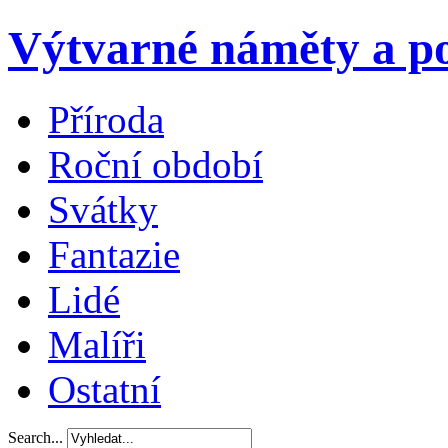
Výtvarné náměty a po
Příroda
Roční období
Svátky
Fantazie
Lidé
Malíři
Ostatní
Search...