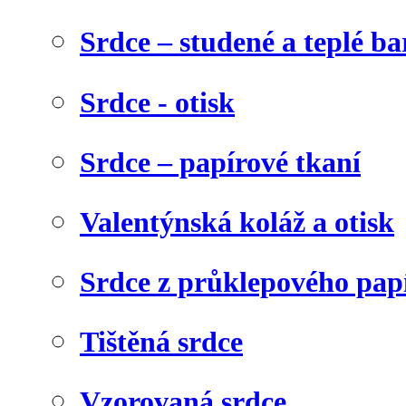
Srdce – studené a teplé ba
Srdce - otisk
Srdce – papírové tkaní
Valentýnská koláž a otisk
Srdce z průklepového pap
Tištěná srdce
Vzorovaná srdce