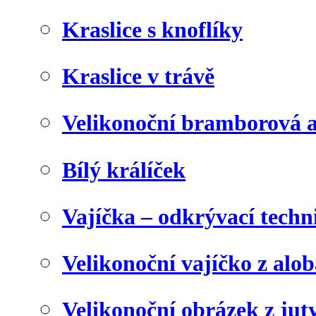
Kraslice s knoflíky
Kraslice v trávě
Velikonoční bramborová a
Bílý králíček
Vajíčka – odkrývací techn
Velikonoční vajíčko z alob
Velikonoční obrázek z juty