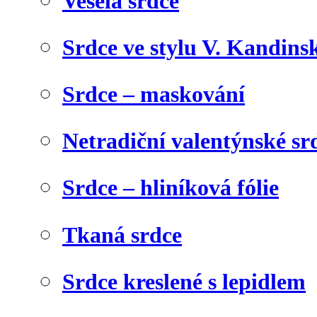
Veselá srdce
Srdce ve stylu V. Kandins
Srdce – maskování
Netradiční valentýnské sr
Srdce – hliníková fólie
Tkaná srdce
Srdce kreslené s lepidlem