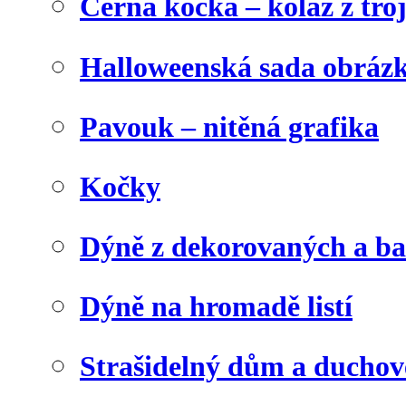
Černá kočka – koláž z tro
Halloweenská sada obráz
Pavouk – nitěná grafika
Kočky
Dýně z dekorovaných a b
Dýně na hromadě listí
Strašidelný dům a duchov