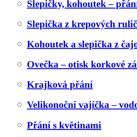
Slepičky, kohoutek – přán
Slepička z krepových ruli
Kohoutek a slepička z čaj
Ovečka – otisk korkové z
Krajková přání
Velikonoční vajíčka – vod
Přání s květinami