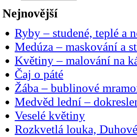
Nejnovější
Ryby – studené, teplé a n
Medúza – maskování a st
Květiny – malování na ká
Čaj o páté
Žába – bublinové mramo
Medvěd lední – dokresle
Veselé květiny
Rozkvetlá louka, Duhové