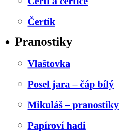
Čerti a čertice
Čertík
Pranostiky
Vlaštovka
Posel jara – čáp bílý
Mikuláš – pranostiky
Papíroví hadi