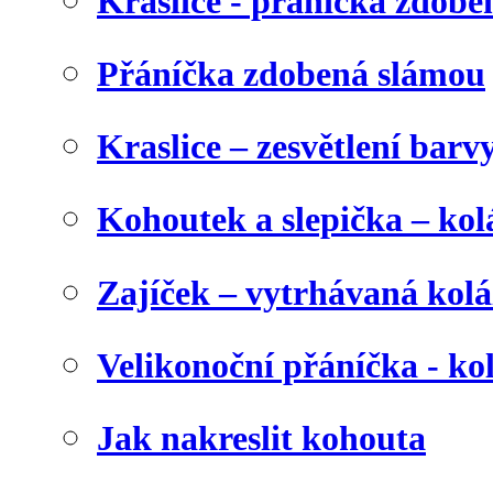
Kraslice - přáníčka zdobe
Přáníčka zdobená slámou
Kraslice – zesvětlení barv
Kohoutek a slepička – kol
Zajíček – vytrhávaná kolá
Velikonoční přáníčka - ko
Jak nakreslit kohouta