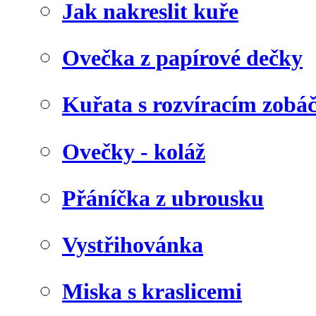
Jak nakreslit kuře
Ovečka z papírové dečky
Kuřata s rozvíracím zob
Ovečky - koláž
Přáníčka z ubrousku
Vystřihovánka
Miska s kraslicemi