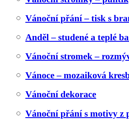
Vánoční přání – tisk s b
Anděl – studené a teplé b
Vánoční stromek – rozmýv
Vánoce – mozaiková kres
Vánoční dekorace
Vánoční přání s motivy z