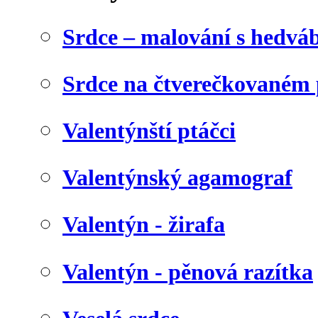
Srdce – malování s hedv
Srdce na čtverečkovaném 
Valentýnští ptáčci
Valentýnský agamograf
Valentýn - žirafa
Valentýn - pěnová razítka