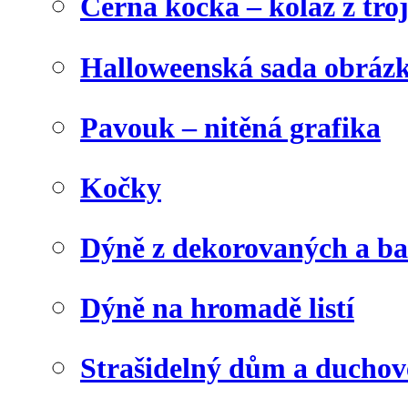
Černá kočka – koláž z tro
Halloweenská sada obráz
Pavouk – nitěná grafika
Kočky
Dýně z dekorovaných a b
Dýně na hromadě listí
Strašidelný dům a duchov