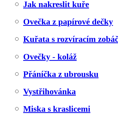
Jak nakreslit kuře
Ovečka z papírové dečky
Kuřata s rozvíracím zob
Ovečky - koláž
Přáníčka z ubrousku
Vystřihovánka
Miska s kraslicemi