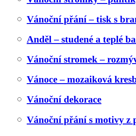
Vánoční přání – tisk s b
Anděl – studené a teplé b
Vánoční stromek – rozmýv
Vánoce – mozaiková kres
Vánoční dekorace
Vánoční přání s motivy z