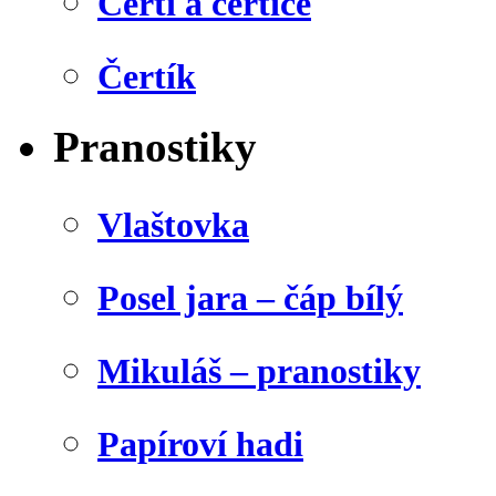
Čerti a čertice
Čertík
Pranostiky
Vlaštovka
Posel jara – čáp bílý
Mikuláš – pranostiky
Papíroví hadi