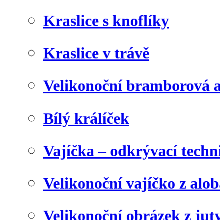
Kraslice s knoflíky
Kraslice v trávě
Velikonoční bramborová a
Bílý králíček
Vajíčka – odkrývací techn
Velikonoční vajíčko z alob
Velikonoční obrázek z juty