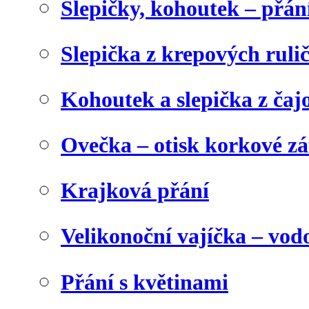
Slepičky, kohoutek – přán
Slepička z krepových ruli
Kohoutek a slepička z čaj
Ovečka – otisk korkové z
Krajková přání
Velikonoční vajíčka – vod
Přání s květinami