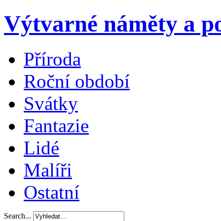
Výtvarné náměty a po
Příroda
Roční období
Svátky
Fantazie
Lidé
Malíři
Ostatní
Search...