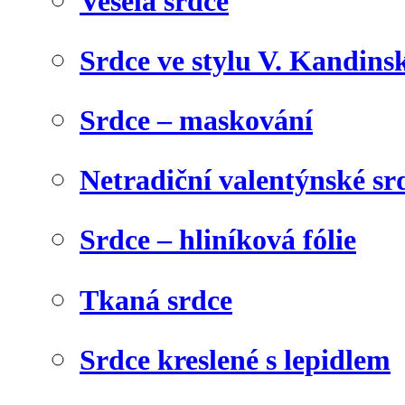
Veselá srdce
Srdce ve stylu V. Kandins
Srdce – maskování
Netradiční valentýnské sr
Srdce – hliníková fólie
Tkaná srdce
Srdce kreslené s lepidlem