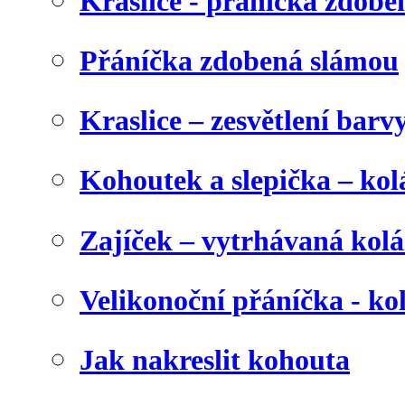
Kraslice - přáníčka zdobe
Přáníčka zdobená slámou
Kraslice – zesvětlení barv
Kohoutek a slepička – kol
Zajíček – vytrhávaná kolá
Velikonoční přáníčka - ko
Jak nakreslit kohouta