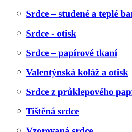
Srdce – studené a teplé ba
Srdce - otisk
Srdce – papírové tkaní
Valentýnská koláž a otisk
Srdce z průklepového pap
Tištěná srdce
Vzorovaná srdce