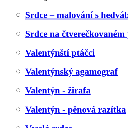
Srdce – malování s hedv
Srdce na čtverečkovaném 
Valentýnští ptáčci
Valentýnský agamograf
Valentýn - žirafa
Valentýn - pěnová razítka