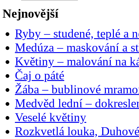
Nejnovější
Ryby – studené, teplé a n
Medúza – maskování a st
Květiny – malování na ká
Čaj o páté
Žába – bublinové mramo
Medvěd lední – dokresle
Veselé květiny
Rozkvetlá louka, Duhové