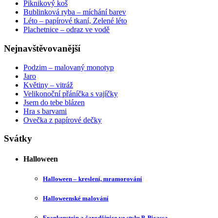
Piknikový koš
Bublinková ryba – míchání barev
Léto – papírové tkaní, Zelené léto
Plachetnice – odraz ve vodě
Nejnavštěvovanější
Podzim – malovaný monotyp
Jaro
Květiny – vitráž
Velikonoční přáníčka s vajíčky
Jsem do tebe blázen
Hra s barvami
Ovečka z papírové dečky
Svátky
Halloween
Halloween – kreslení, mramorování
Halloweenské malování
Frankenstein a čarodějnice ve stylu P. Picassa