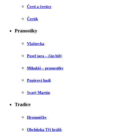
Čerti a čertice
Čertík
Pranostiky
Vlaštovka
Posel jara – čáp bílý
Mikuláš – pranostiky
Papíroví hadi
Svatý Martin
Tradice
Hromničky
Obchůzka Tří králů