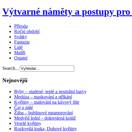
Výtvarné náměty a postupy pro 
Příroda
Roční období
Svátky
Fantazie
Lidé
Malíři
Ostatní
Search...
Nejnovější
Ryby – studené, teplé a neutrální barvy
Medúza – maskování a stříkání
Květiny – malování na kávový filtr
Čaj o páté
Žába – bublinové mramorování
Medvěd lední – dokreslená koláž
Veselé květiny
Rozkvetlá louka, Duhové květiny