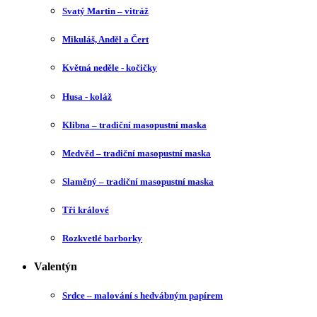
Svatý Martin – vitráž
Mikuláš, Anděl a Čert
Květná neděle - kočičky
Husa - koláž
Klibna – tradiční masopustní maska
Medvěd – tradiční masopustní maska
Slaměný – tradiční masopustní maska
Tři králové
Rozkvetlé barborky
Valentýn
Srdce – malování s hedvábným papírem