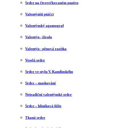
Srdce na čtverečkovaném papíru
Valentýnští ptáčci
Valentýnský agamograf
Valentýn - žirafa
Valentýn - pěnová razítka
Veselá srdce
Srdce ve stylu V. Kandinského
Srdce – maskování
Netradiční valentýnské srdce
Srdce – hliníková fólie
Tkaná srdce