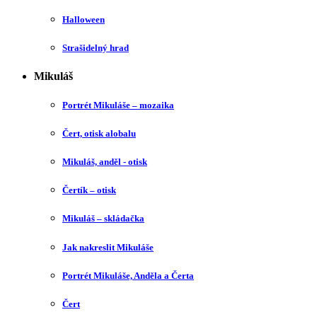
Halloween
Strašidelný hrad
Mikuláš
Portrét Mikuláše – mozaika
Čert, otisk alobalu
Mikuláš, anděl - otisk
Čertík – otisk
Mikuláš – skládačka
Jak nakreslit Mikuláše
Portrét Mikuláše, Anděla a Čerta
Čert