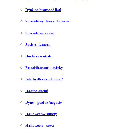
Dýně na hromadě listí
Strašidelný dům a duchové
Strašidelná kočka
Jack-o'-lantern
Duchové – otisk
Prostřihávané obrázky
Kde bydlí čarodějnice?
Hodina duchů
Dýně – pozitiv/negativ
Halloween – siluety
Halloween – sova