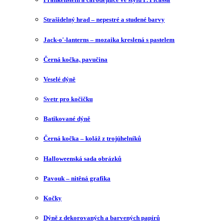
Strašidelný hrad – nepestré a studené barvy
Jack-o'-lanterns – mozaika kreslená s pastelem
Černá kočka, pavučina
Veselé dýně
Svetr pro kočičku
Batikované dýně
Černá kočka – koláž z trojúhelníků
Halloweenská sada obrázků
Pavouk – nitěná grafika
Kočky
Dýně z dekorovaných a barvených papírů