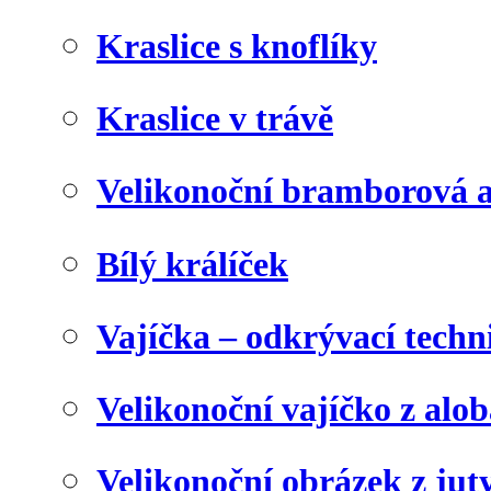
Kraslice s knoflíky
Kraslice v trávě
Velikonoční bramborová a
Bílý králíček
Vajíčka – odkrývací techn
Velikonoční vajíčko z alob
Velikonoční obrázek z juty