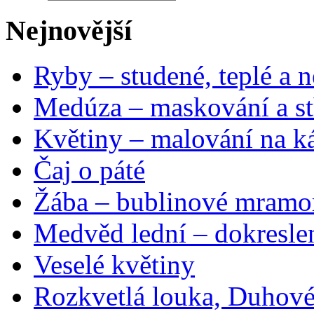
Nejnovější
Ryby – studené, teplé a n
Medúza – maskování a st
Květiny – malování na ká
Čaj o páté
Žába – bublinové mramo
Medvěd lední – dokresle
Veselé květiny
Rozkvetlá louka, Duhové