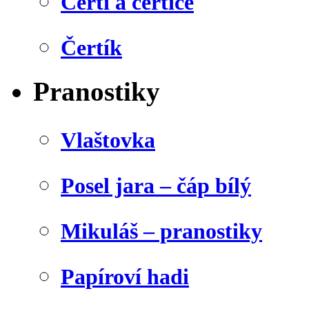
Čerti a čertice
Čertík
Pranostiky
Vlaštovka
Posel jara – čáp bílý
Mikuláš – pranostiky
Papíroví hadi