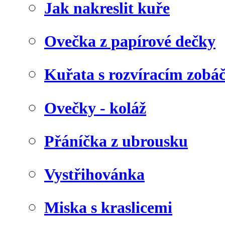
Jak nakreslit kuře
Ovečka z papírové dečky
Kuřata s rozvíracím zob
Ovečky - koláž
Přáníčka z ubrousku
Vystřihovánka
Miska s kraslicemi