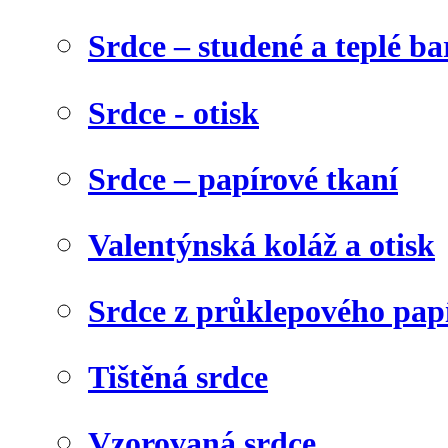
Srdce – studené a teplé ba
Srdce - otisk
Srdce – papírové tkaní
Valentýnská koláž a otisk
Srdce z průklepového pap
Tištěná srdce
Vzorovaná srdce