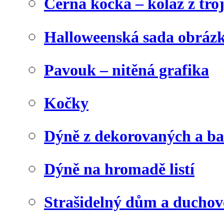
Černá kočka – koláž z tro
Halloweenská sada obráz
Pavouk – nitěná grafika
Kočky
Dýně z dekorovaných a b
Dýně na hromadě listí
Strašidelný dům a duchov