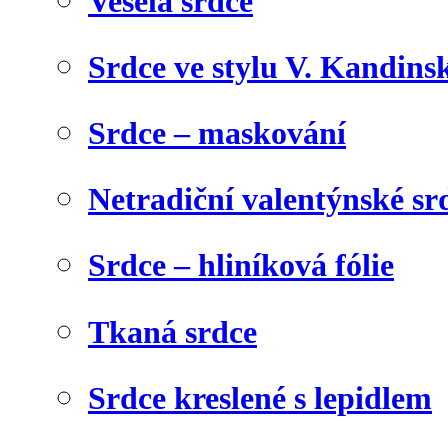
Veselá srdce
Srdce ve stylu V. Kandins
Srdce – maskování
Netradiční valentýnské sr
Srdce – hliníková fólie
Tkaná srdce
Srdce kreslené s lepidlem