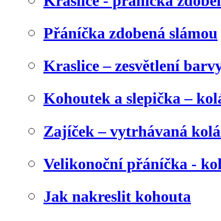
Kraslice - přáníčka zdobe
Přáníčka zdobená slámou
Kraslice – zesvětlení barv
Kohoutek a slepička – kol
Zajíček – vytrhávaná kolá
Velikonoční přáníčka - ko
Jak nakreslit kohouta