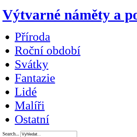
Výtvarné náměty a po
Příroda
Roční období
Svátky
Fantazie
Lidé
Malíři
Ostatní
Search...