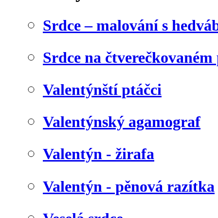
Srdce – malování s hedv
Srdce na čtverečkovaném 
Valentýnští ptáčci
Valentýnský agamograf
Valentýn - žirafa
Valentýn - pěnová razítka