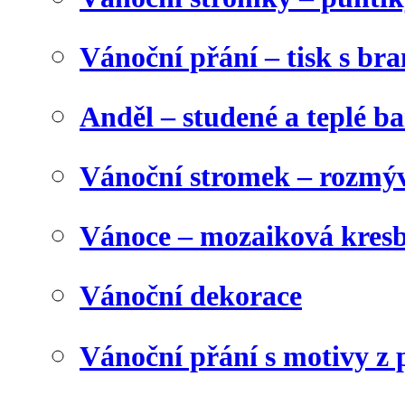
Vánoční přání – tisk s b
Anděl – studené a teplé b
Vánoční stromek – rozmýv
Vánoce – mozaiková kres
Vánoční dekorace
Vánoční přání s motivy z