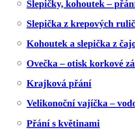
Slepičky, kohoutek – přán
Slepička z krepových ruli
Kohoutek a slepička z čaj
Ovečka – otisk korkové z
Krajková přání
Velikonoční vajíčka – vod
Přání s květinami