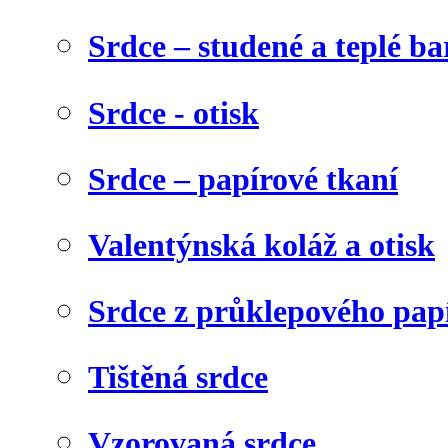
Srdce – studené a teplé ba
Srdce - otisk
Srdce – papírové tkaní
Valentýnská koláž a otisk
Srdce z průklepového pap
Tištěná srdce
Vzorovaná srdce