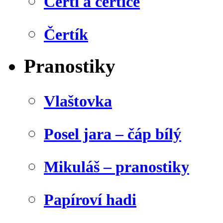
Čerti a čertice
Čertík
Pranostiky
Vlaštovka
Posel jara – čáp bílý
Mikuláš – pranostiky
Papíroví hadi