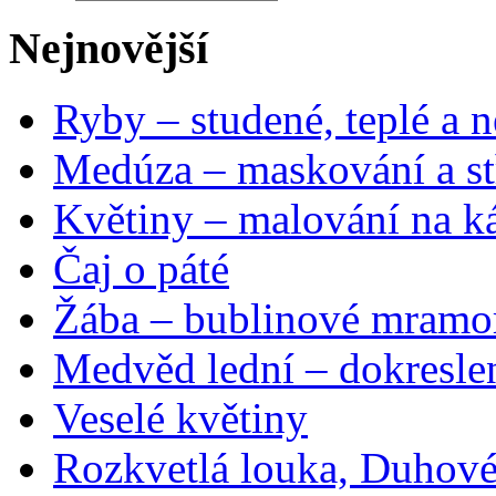
Nejnovější
Ryby – studené, teplé a n
Medúza – maskování a st
Květiny – malování na ká
Čaj o páté
Žába – bublinové mramo
Medvěd lední – dokresle
Veselé květiny
Rozkvetlá louka, Duhové