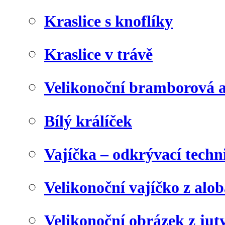
Kraslice s knoflíky
Kraslice v trávě
Velikonoční bramborová a
Bílý králíček
Vajíčka – odkrývací techn
Velikonoční vajíčko z alob
Velikonoční obrázek z juty