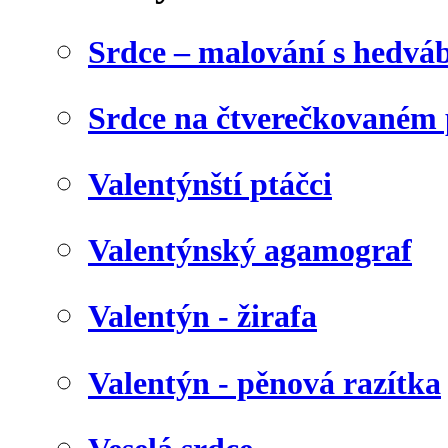
Srdce – malování s hedv
Srdce na čtverečkovaném 
Valentýnští ptáčci
Valentýnský agamograf
Valentýn - žirafa
Valentýn - pěnová razítka