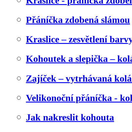
Kraslice - přáníčka zdobe
Přáníčka zdobená slámou
Kraslice – zesvětlení barv
Kohoutek a slepička – kol
Zajíček – vytrhávaná kolá
Velikonoční přáníčka - ko
Jak nakreslit kohouta