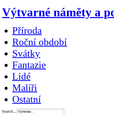
Výtvarné náměty a po
Příroda
Roční období
Svátky
Fantazie
Lidé
Malíři
Ostatní
Search...