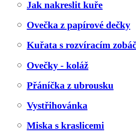
Jak nakreslit kuře
Ovečka z papírové dečky
Kuřata s rozvíracím zob
Ovečky - koláž
Přáníčka z ubrousku
Vystřihovánka
Miska s kraslicemi