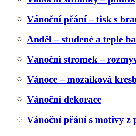
Vánoční přání – tisk s b
Anděl – studené a teplé b
Vánoční stromek – rozmýv
Vánoce – mozaiková kres
Vánoční dekorace
Vánoční přání s motivy z