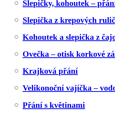
Slepičky, kohoutek – přán
Slepička z krepových ruli
Kohoutek a slepička z čaj
Ovečka – otisk korkové z
Krajková přání
Velikonoční vajíčka – vod
Přání s květinami