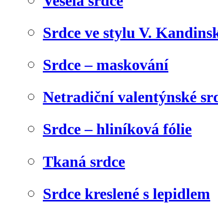
Veselá srdce
Srdce ve stylu V. Kandins
Srdce – maskování
Netradiční valentýnské sr
Srdce – hliníková fólie
Tkaná srdce
Srdce kreslené s lepidlem