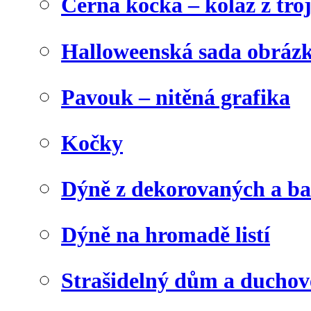
Černá kočka – koláž z tro
Halloweenská sada obráz
Pavouk – nitěná grafika
Kočky
Dýně z dekorovaných a b
Dýně na hromadě listí
Strašidelný dům a duchov