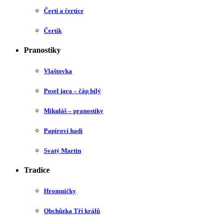
Čerti a čertice
Čertík
Pranostiky
Vlaštovka
Posel jara – čáp bílý
Mikuláš – pranostiky
Papíroví hadi
Svatý Martin
Tradice
Hromničky
Obchůzka Tří králů