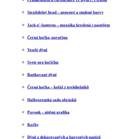
Strašidelný hrad – nepestré a studené barvy
Jack-o'-lanterns – mozaika kreslená s pastelem
Černá kočka, pavučina
Veselé dýně
Svetr pro kočičku
Batikované dýně
Černá kočka – koláž z trojúhelníků
Halloweenská sada obrázků
Pavouk – nitěná grafika
Kočky
Dýně z dekorovaných a barvených papírů