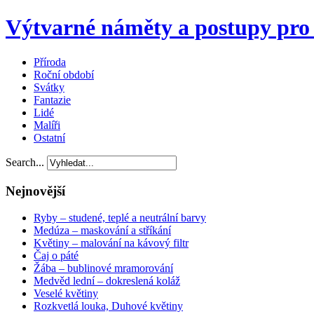
Výtvarné náměty a postupy pro 
Příroda
Roční období
Svátky
Fantazie
Lidé
Malíři
Ostatní
Search...
Nejnovější
Ryby – studené, teplé a neutrální barvy
Medúza – maskování a stříkání
Květiny – malování na kávový filtr
Čaj o páté
Žába – bublinové mramorování
Medvěd lední – dokreslená koláž
Veselé květiny
Rozkvetlá louka, Duhové květiny