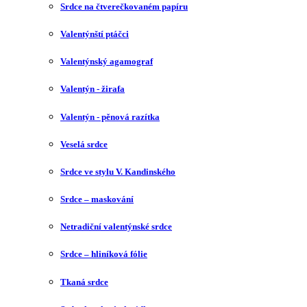
Srdce na čtverečkovaném papíru
Valentýnští ptáčci
Valentýnský agamograf
Valentýn - žirafa
Valentýn - pěnová razítka
Veselá srdce
Srdce ve stylu V. Kandinského
Srdce – maskování
Netradiční valentýnské srdce
Srdce – hliníková fólie
Tkaná srdce