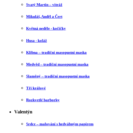
Svatý Martin – vitráž
Mikuláš, Anděl a Čert
Květná neděle - kočičky
Husa - koláž
Klibna – tradiční masopustní maska
Medvěd – tradiční masopustní maska
Slaměný – tradiční masopustní maska
Tři králové
Rozkvetlé barborky
Valentýn
Srdce – malování s hedvábným papírem