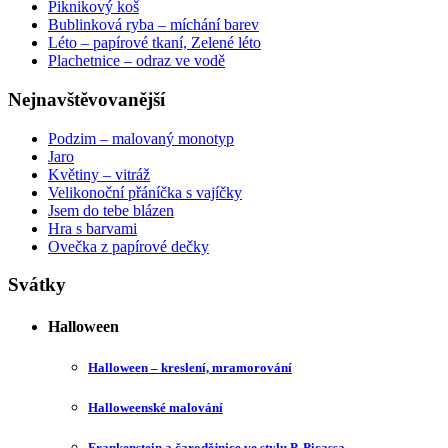
Piknikový koš
Bublinková ryba – míchání barev
Léto – papírové tkaní, Zelené léto
Plachetnice – odraz ve vodě
Nejnavštěvovanější
Podzim – malovaný monotyp
Jaro
Květiny – vitráž
Velikonoční přáníčka s vajíčky
Jsem do tebe blázen
Hra s barvami
Ovečka z papírové dečky
Svátky
Halloween
Halloween – kreslení, mramorování
Halloweenské malování
Frankenstein a čarodějnice ve stylu P. Picassa