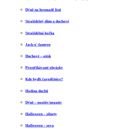
Dýně na hromadě listí
Strašidelný dům a duchové
Strašidelná kočka
Jack-o'-lantern
Duchové – otisk
Prostřihávané obrázky
Kde bydlí čarodějnice?
Hodina duchů
Dýně – pozitiv/negativ
Halloween – siluety
Halloween – sova