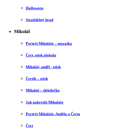
Halloween
Strašidelný hrad
Mikuláš
Portrét Mikuláše – mozaika
Čert, otisk alobalu
Mikuláš, anděl - otisk
Čertík – otisk
Mikuláš – skládačka
Jak nakreslit Mikuláše
Portrét Mikuláše, Anděla a Čerta
Čert