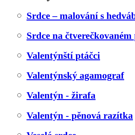
Srdce – malování s hedv
Srdce na čtverečkovaném 
Valentýnští ptáčci
Valentýnský agamograf
Valentýn - žirafa
Valentýn - pěnová razítka