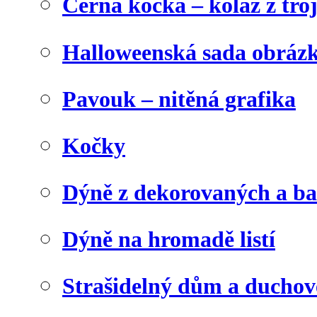
Černá kočka – koláž z tro
Halloweenská sada obráz
Pavouk – nitěná grafika
Kočky
Dýně z dekorovaných a b
Dýně na hromadě listí
Strašidelný dům a duchov