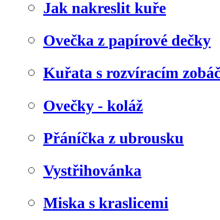
Jak nakreslit kuře
Ovečka z papírové dečky
Kuřata s rozvíracím zob
Ovečky - koláž
Přáníčka z ubrousku
Vystřihovánka
Miska s kraslicemi