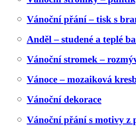
Vánoční přání – tisk s b
Anděl – studené a teplé b
Vánoční stromek – rozmýv
Vánoce – mozaiková kres
Vánoční dekorace
Vánoční přání s motivy z