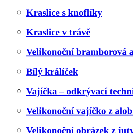
Kraslice s knoflíky
Kraslice v trávě
Velikonoční bramborová a
Bílý králíček
Vajíčka – odkrývací techn
Velikonoční vajíčko z alob
Velikonoční obrázek z juty