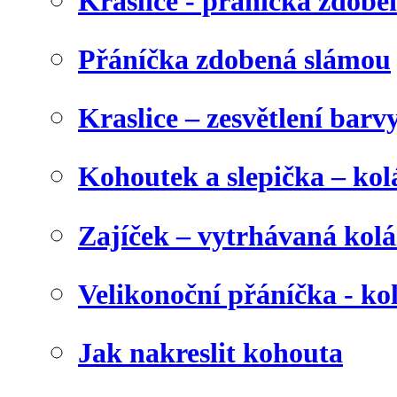
Kraslice - přáníčka zdobe
Přáníčka zdobená slámou
Kraslice – zesvětlení barv
Kohoutek a slepička – kol
Zajíček – vytrhávaná kolá
Velikonoční přáníčka - ko
Jak nakreslit kohouta