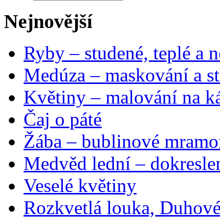
Nejnovější
Ryby – studené, teplé a n
Medúza – maskování a st
Květiny – malování na ká
Čaj o páté
Žába – bublinové mramo
Medvěd lední – dokresle
Veselé květiny
Rozkvetlá louka, Duhové