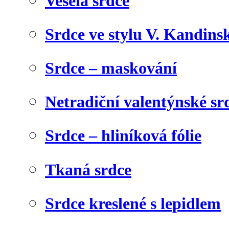
Veselá srdce
Srdce ve stylu V. Kandins
Srdce – maskování
Netradiční valentýnské sr
Srdce – hliníková fólie
Tkaná srdce
Srdce kreslené s lepidlem