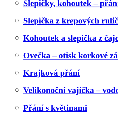
Slepičky, kohoutek – přán
Slepička z krepových ruli
Kohoutek a slepička z čaj
Ovečka – otisk korkové z
Krajková přání
Velikonoční vajíčka – vod
Přání s květinami