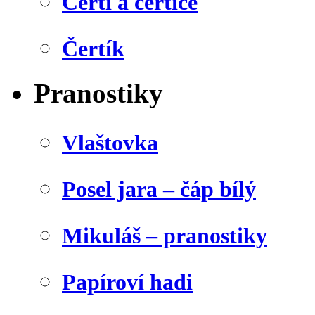
Čerti a čertice
Čertík
Pranostiky
Vlaštovka
Posel jara – čáp bílý
Mikuláš – pranostiky
Papíroví hadi