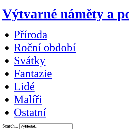
Výtvarné náměty a po
Příroda
Roční období
Svátky
Fantazie
Lidé
Malíři
Ostatní
Search...