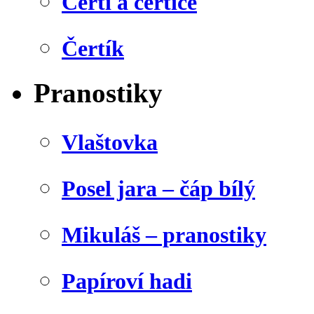
Čerti a čertice
Čertík
Pranostiky
Vlaštovka
Posel jara – čáp bílý
Mikuláš – pranostiky
Papíroví hadi