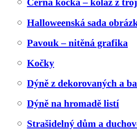
Černá kočka – koláž z tro
Halloweenská sada obráz
Pavouk – nitěná grafika
Kočky
Dýně z dekorovaných a b
Dýně na hromadě listí
Strašidelný dům a duchov