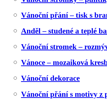
Vánoční přání – tisk s b
Anděl – studené a teplé b
Vánoční stromek – rozmýv
Vánoce – mozaiková kres
Vánoční dekorace
Vánoční přání s motivy z