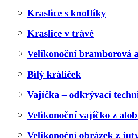
Kraslice s knoflíky
Kraslice v trávě
Velikonoční bramborová a
Bílý králíček
Vajíčka – odkrývací techn
Velikonoční vajíčko z alob
Velikonoční obrázek z juty