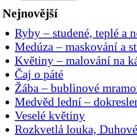
Nejnovější
Ryby – studené, teplé a n
Medúza – maskování a st
Květiny – malování na ká
Čaj o páté
Žába – bublinové mramo
Medvěd lední – dokresle
Veselé květiny
Rozkvetlá louka, Duhové