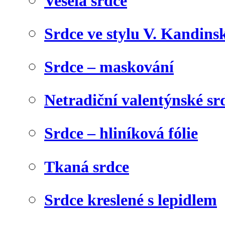
Veselá srdce
Srdce ve stylu V. Kandins
Srdce – maskování
Netradiční valentýnské sr
Srdce – hliníková fólie
Tkaná srdce
Srdce kreslené s lepidlem