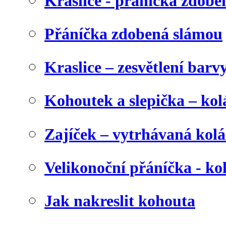
Kraslice - přáníčka zdobe
Přáníčka zdobená slámou
Kraslice – zesvětlení barv
Kohoutek a slepička – kol
Zajíček – vytrhávaná kolá
Velikonoční přáníčka - ko
Jak nakreslit kohouta