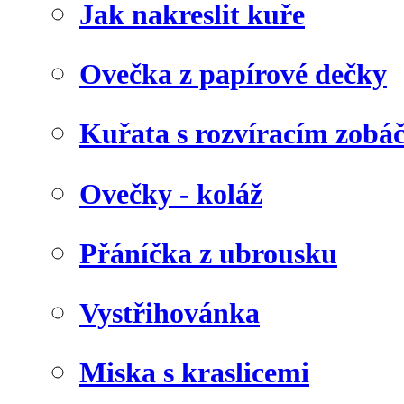
Jak nakreslit kuře
Ovečka z papírové dečky
Kuřata s rozvíracím zob
Ovečky - koláž
Přáníčka z ubrousku
Vystřihovánka
Miska s kraslicemi