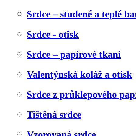
Srdce – studené a teplé ba
Srdce - otisk
Srdce – papírové tkaní
Valentýnská koláž a otisk
Srdce z průklepového pap
Tištěná srdce
Vzorovaná srdce