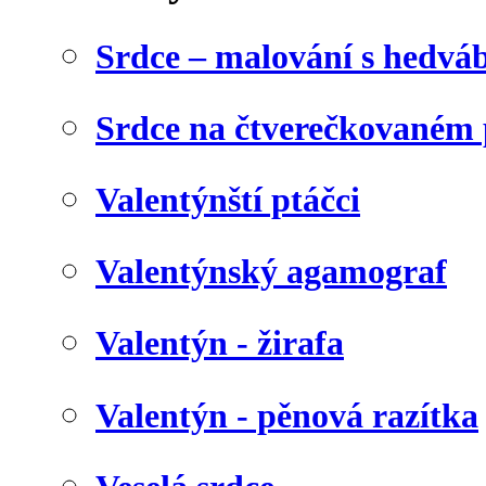
Srdce – malování s hedv
Srdce na čtverečkovaném 
Valentýnští ptáčci
Valentýnský agamograf
Valentýn - žirafa
Valentýn - pěnová razítka