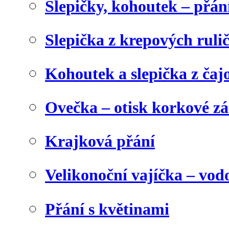
Slepičky, kohoutek – přán
Slepička z krepových ruli
Kohoutek a slepička z čaj
Ovečka – otisk korkové z
Krajková přání
Velikonoční vajíčka – vod
Přání s květinami