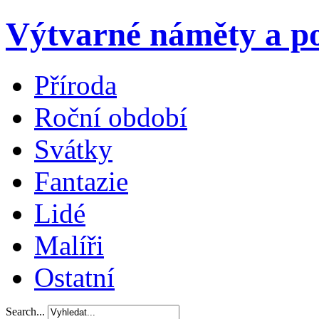
Výtvarné náměty a po
Příroda
Roční období
Svátky
Fantazie
Lidé
Malíři
Ostatní
Search...