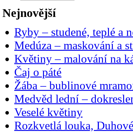
Nejnovější
Ryby – studené, teplé a n
Medúza – maskování a st
Květiny – malování na ká
Čaj o páté
Žába – bublinové mramo
Medvěd lední – dokresle
Veselé květiny
Rozkvetlá louka, Duhové