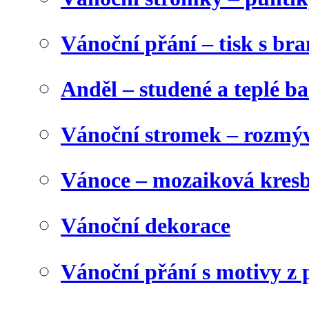
Vánoční přání – tisk s b
Anděl – studené a teplé b
Vánoční stromek – rozmýv
Vánoce – mozaiková kres
Vánoční dekorace
Vánoční přání s motivy z