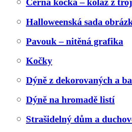
Černá kočka – koláž z tro
Halloweenská sada obráz
Pavouk – nitěná grafika
Kočky
Dýně z dekorovaných a b
Dýně na hromadě listí
Strašidelný dům a duchov