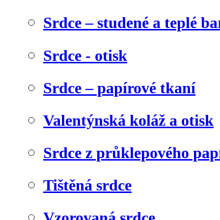
Srdce – studené a teplé ba
Srdce - otisk
Srdce – papírové tkaní
Valentýnská koláž a otisk
Srdce z průklepového pap
Tištěná srdce
Vzorovaná srdce