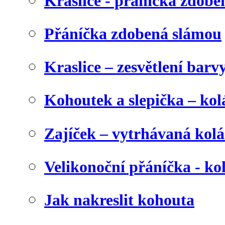
Kraslice - přáníčka zdobe
Přáníčka zdobená slámou
Kraslice – zesvětlení barv
Kohoutek a slepička – kol
Zajíček – vytrhávaná kolá
Velikonoční přáníčka - ko
Jak nakreslit kohouta