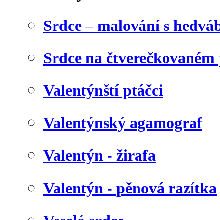
Srdce – malování s hedv
Srdce na čtverečkovaném 
Valentýnští ptáčci
Valentýnský agamograf
Valentýn - žirafa
Valentýn - pěnová razítka