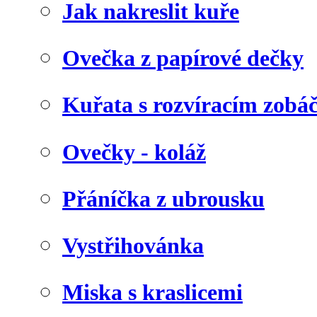
Jak nakreslit kuře
Ovečka z papírové dečky
Kuřata s rozvíracím zob
Ovečky - koláž
Přáníčka z ubrousku
Vystřihovánka
Miska s kraslicemi