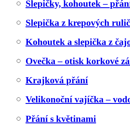
Slepičky, kohoutek – přán
Slepička z krepových ruli
Kohoutek a slepička z čaj
Ovečka – otisk korkové z
Krajková přání
Velikonoční vajíčka – vod
Přání s květinami