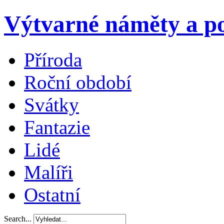
Výtvarné náměty a po
Příroda
Roční období
Svátky
Fantazie
Lidé
Malíři
Ostatní
Search...