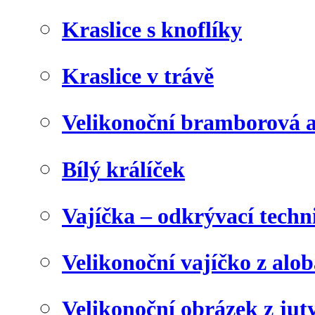
Kraslice s knoflíky
Kraslice v trávě
Velikonoční bramborová a
Bílý králíček
Vajíčka – odkrývací techn
Velikonoční vajíčko z alob
Velikonoční obrázek z juty