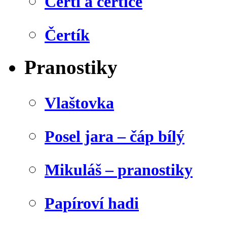
Čerti a čertice
Čertík
Pranostiky
Vlaštovka
Posel jara – čáp bílý
Mikuláš – pranostiky
Papíroví hadi