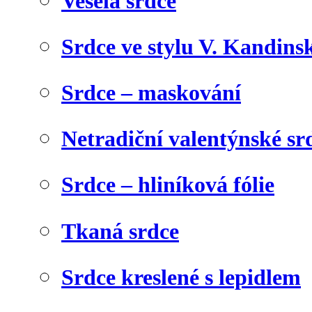
Veselá srdce
Srdce ve stylu V. Kandins
Srdce – maskování
Netradiční valentýnské sr
Srdce – hliníková fólie
Tkaná srdce
Srdce kreslené s lepidlem