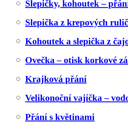
Slepičky, kohoutek – přán
Slepička z krepových ruli
Kohoutek a slepička z čaj
Ovečka – otisk korkové z
Krajková přání
Velikonoční vajíčka – vod
Přání s květinami