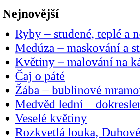
Nejnovější
Ryby – studené, teplé a n
Medúza – maskování a st
Květiny – malování na ká
Čaj o páté
Žába – bublinové mramo
Medvěd lední – dokresle
Veselé květiny
Rozkvetlá louka, Duhové