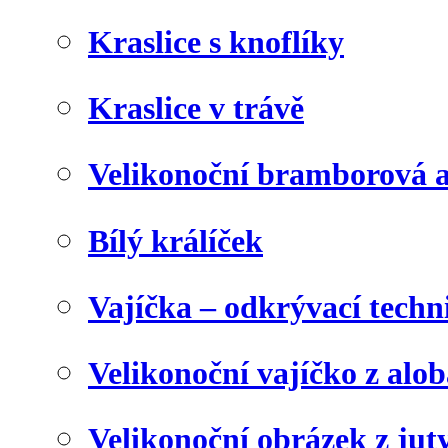
Kraslice s knoflíky
Kraslice v trávě
Velikonoční bramborová a
Bílý králíček
Vajíčka – odkrývací techn
Velikonoční vajíčko z alob
Velikonoční obrázek z juty