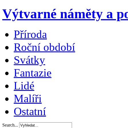
Výtvarné náměty a po
Příroda
Roční období
Svátky
Fantazie
Lidé
Malíři
Ostatní
Search...