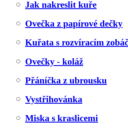
Jak nakreslit kuře
Ovečka z papírové dečky
Kuřata s rozvíracím zob
Ovečky - koláž
Přáníčka z ubrousku
Vystřihovánka
Miska s kraslicemi