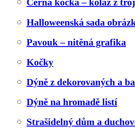
Černá kočka – koláž z tro
Halloweenská sada obráz
Pavouk – nitěná grafika
Kočky
Dýně z dekorovaných a b
Dýně na hromadě listí
Strašidelný dům a duchov