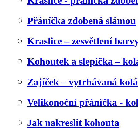
Kraslice - přáníčka zdobe
Přáníčka zdobená slámou
Kraslice – zesvětlení barv
Kohoutek a slepička – kol
Zajíček – vytrhávaná kolá
Velikonoční přáníčka - ko
Jak nakreslit kohouta