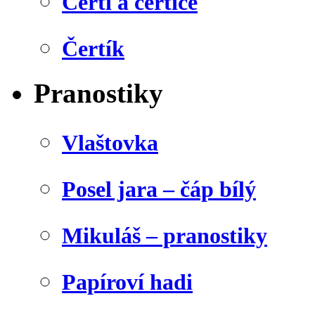
Čerti a čertice
Čertík
Pranostiky
Vlaštovka
Posel jara – čáp bílý
Mikuláš – pranostiky
Papíroví hadi