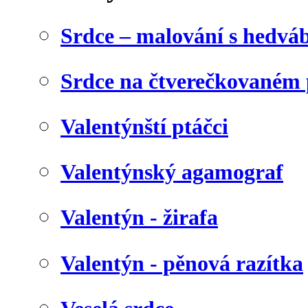
Srdce – malování s hedv
Srdce na čtverečkovaném 
Valentýnští ptáčci
Valentýnský agamograf
Valentýn - žirafa
Valentýn - pěnová razítka