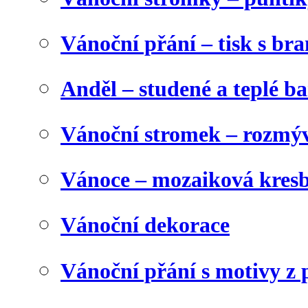
Vánoční přání – tisk s b
Anděl – studené a teplé b
Vánoční stromek – rozmýv
Vánoce – mozaiková kres
Vánoční dekorace
Vánoční přání s motivy z