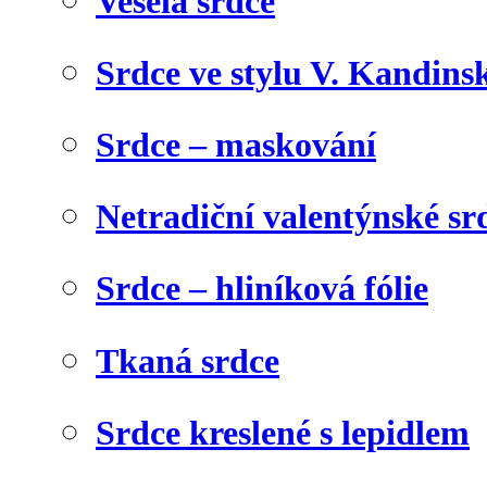
Veselá srdce
Srdce ve stylu V. Kandins
Srdce – maskování
Netradiční valentýnské sr
Srdce – hliníková fólie
Tkaná srdce
Srdce kreslené s lepidlem