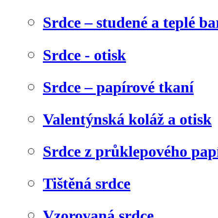
Srdce – studené a teplé ba
Srdce - otisk
Srdce – papírové tkaní
Valentýnská koláž a otisk
Srdce z průklepového pap
Tištěná srdce
Vzorovaná srdce