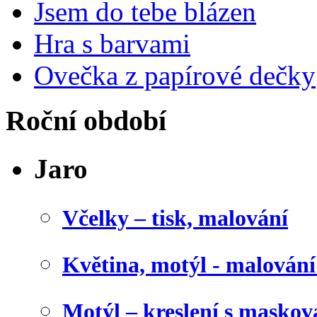
Jsem do tebe blázen
Hra s barvami
Ovečka z papírové dečky
Roční období
Jaro
Včelky – tisk, malování
Květina, motýl - malován
Motýl – kreslení s maskov