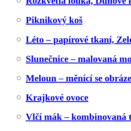
Rozkvetlá louka, Duhové 
Piknikový koš
Léto – papírové tkaní, Zel
Slunečnice – malovaná m
Meloun – měnící se obráz
Krajkové ovoce
Vlčí mák – kombinovaná 