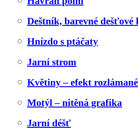
Havran polní
Deštník, barevné dešťové
Hnízdo s ptáčaty
Jarní strom
Květiny – efekt rozláman
Motýl – nitěná grafika
Jarní déšť