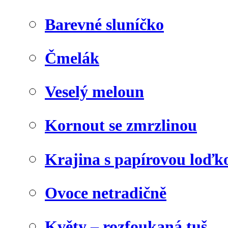
Barevné sluníčko
Čmelák
Veselý meloun
Kornout se zmrzlinou
Krajina s papírovou loďk
Ovoce netradičně
Květy – rozfoukaná tuš