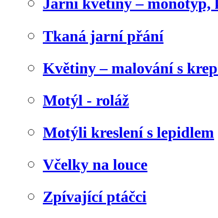
Jarní květiny – monotyp, 
Tkaná jarní přání
Květiny – malování s kr
Motýl - roláž
Motýli kreslení s lepidlem
Včelky na louce
Zpívající ptáčci