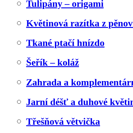
Tulipány – origami
Květinová razítka z pěno
Tkané ptačí hnízdo
Šeřík – koláž
Zahrada a komplementárn
Jarní déšť a duhové květi
Třešňová větvička