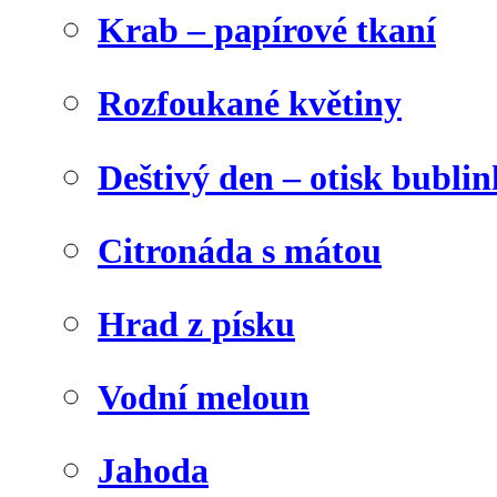
Krab – papírové tkaní
Rozfoukané květiny
Deštivý den – otisk bublin
Citronáda s mátou
Hrad z písku
Vodní meloun
Jahoda