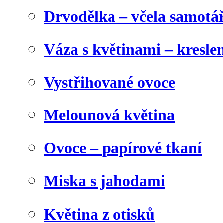
Drvodělka – včela samotá
Váza s květinami – kresl
Vystřihované ovoce
Melounová květina
Ovoce – papírové tkaní
Miska s jahodami
Květina z otisků