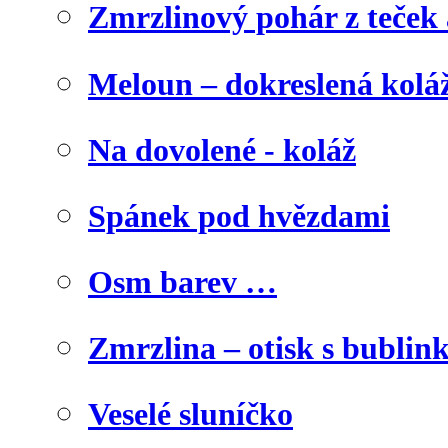
Zmrzlinový pohár z teček
Meloun – dokreslená kolá
Na dovolené - koláž
Spánek pod hvězdami
Osm barev …
Zmrzlina – otisk s bublink
Veselé sluníčko