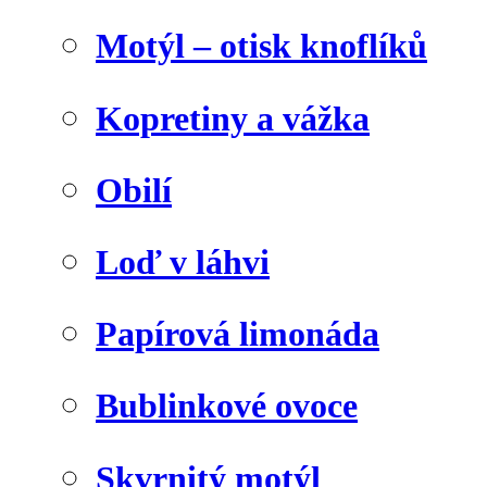
Motýl – otisk knoflíků
Kopretiny a vážka
Obilí
Loď v láhvi
Papírová limonáda
Bublinkové ovoce
Skvrnitý motýl