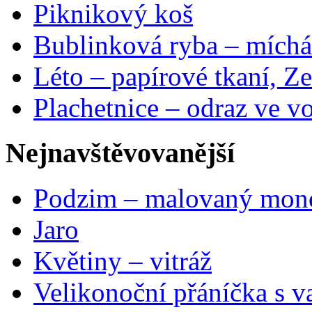
Piknikový koš
Bublinková ryba – míchá
Léto – papírové tkaní, Ze
Plachetnice – odraz ve v
Nejnavštěvovanější
Podzim – malovaný mon
Jaro
Květiny – vitráž
Velikonoční přáníčka s v