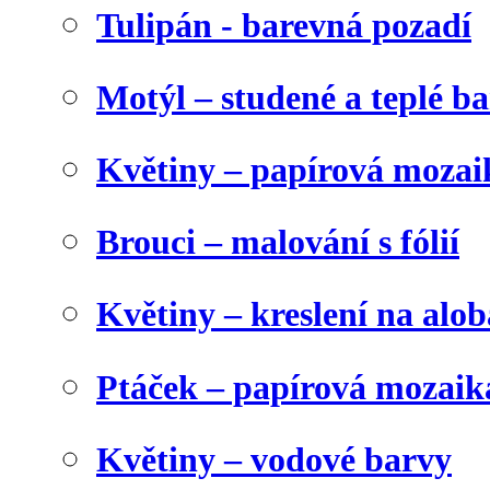
Tulipán - barevná pozadí
Motýl – studené a teplé b
Květiny – papírová mozai
Brouci – malování s fólií
Květiny – kreslení na alob
Ptáček – papírová mozaik
Květiny – vodové barvy