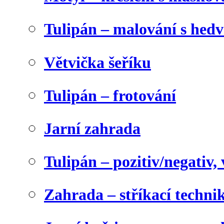
Tulipán – malování s he
Větvička šeříku
Tulipán – frotování
Jarní zahrada
Tulipán – pozitiv/negativ,
Zahrada – stříkací techni