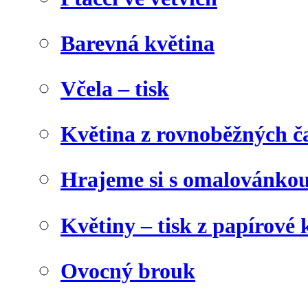
Barevná květina
Včela – tisk
Květina z rovnoběžných č
Hrajeme si s omalovánko
Květiny – tisk z papírové 
Ovocný brouk