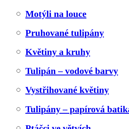
Motýli na louce
Pruhované tulipány
Květiny a kruhy
Tulipán – vodové barvy
Vystřihované květiny
Tulipány – papírová batik
Ptáčci ve větvích