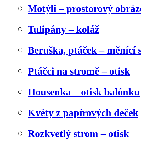
Motýli – prostorový obráz
Tulipány – koláž
Beruška, ptáček – měnící 
Ptáčci na stromě – otisk
Housenka – otisk balónku
Květy z papírových deček
Rozkvetlý strom – otisk