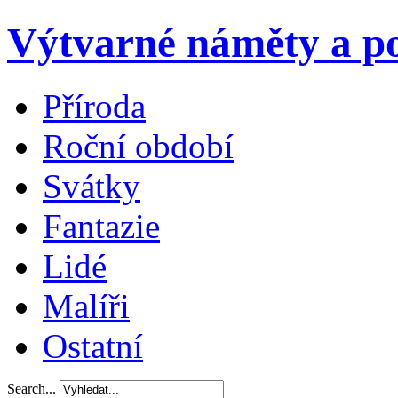
Výtvarné náměty a po
Příroda
Roční období
Svátky
Fantazie
Lidé
Malíři
Ostatní
Search...