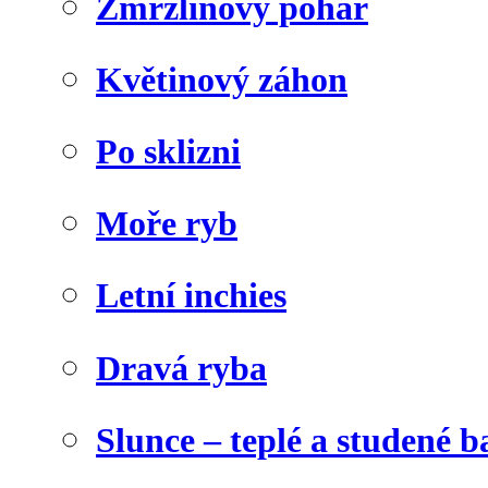
Zmrzlinový pohár
Květinový záhon
Po sklizni
Moře ryb
Letní inchies
Dravá ryba
Slunce – teplé a studené b