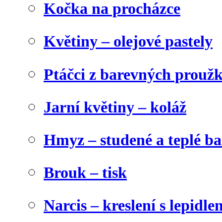
Kočka na procházce
Květiny – olejové pastely
Ptáčci z barevných prouž
Jarní květiny – koláž
Hmyz – studené a teplé b
Brouk – tisk
Narcis – kreslení s lepidle