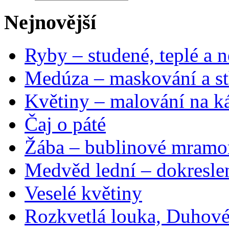
Nejnovější
Ryby – studené, teplé a n
Medúza – maskování a st
Květiny – malování na ká
Čaj o páté
Žába – bublinové mramo
Medvěd lední – dokresle
Veselé květiny
Rozkvetlá louka, Duhové