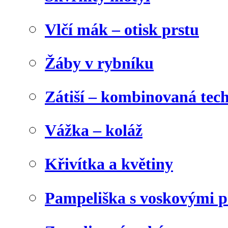
Vlčí mák – otisk prstu
Žáby v rybníku
Zátiší – kombinovaná tec
Vážka – koláž
Křivítka a květiny
Pampeliška s voskovými p