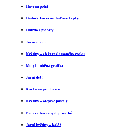
Havran polní
Deštník, barevné dešťové kapky
Hnízdo s ptáčaty
Jarní strom
Květiny – efekt rozlámaného vosku
Motýl – nitěná grafika
Jarní déšť
Kočka na procházce
Květiny – olejové pastely
Ptáčci z barevných proužků
Jarní květiny – koláž