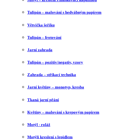
Tulipán – malování s hedvábným papírem
Větvička šeříku
Tulipán – frotování
Jarní zahrada
Tulipán – pozitiv/negativ, vzory
Zahrada – stříkací technika
Jarní květiny – monotyp, kresba
Tkaná jarní přání
Květiny – malování s krepovým papírem
Motýl - roláž
Motýli kreslení s lepidlem