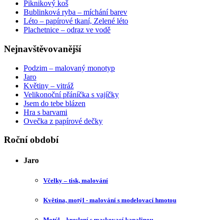
Piknikový koš
Bublinková ryba – míchání barev
Léto – papírové tkaní, Zelené léto
Plachetnice – odraz ve vodě
Nejnavštěvovanější
Podzim – malovaný monotyp
Jaro
Květiny – vitráž
Velikonoční přáníčka s vajíčky
Jsem do tebe blázen
Hra s barvami
Ovečka z papírové dečky
Roční období
Jaro
Včelky – tisk, malování
Květina, motýl - malování s modelovací hmotou
Motýl – kreslení s maskovací kapalinou