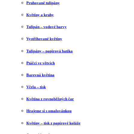
Pruhované tulipány
Květiny a kruhy
Tulipán – vodové barvy
Vystřihované květiny
Tulipány – papírová batika
Ptáčci ve větvích
Barevná květina
Včela – tisk
Květina z rovnoběžných čar
Hrajeme si s omalovánkou
Květiny – tisk z papírové koláže