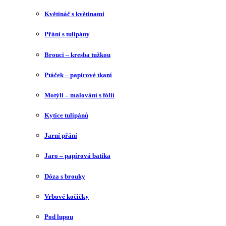
Květináč s květinami
Přání s tulipány
Brouci – kresba tužkou
Ptáček – papírové tkaní
Motýli – malování s fólií
Kytice tulipánů
Jarní přání
Jaro – papírová batika
Dóza s brouky
Vrbové kočičky
Pod lupou