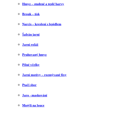
Hmyz – studené a teplé barvy
Brouk – tisk
Narcis – kreslení s lepidlem
Šafrán jarní
Jarní roláž
Pruhovaný hmyz
Pilné včelky
Jarní motivy – rozmývané fixy
Ptačí sbor
Jaro - maskování
Motýli na louce