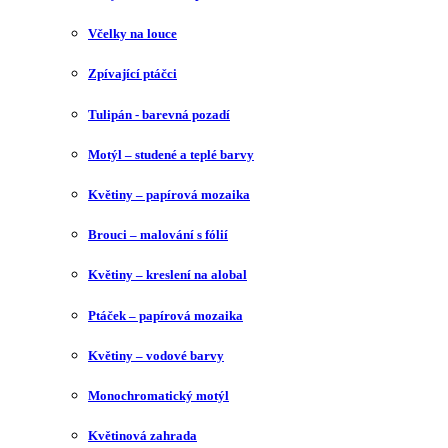
Včelky na louce
Zpívající ptáčci
Tulipán - barevná pozadí
Motýl – studené a teplé barvy
Květiny – papírová mozaika
Brouci – malování s fólií
Květiny – kreslení na alobal
Ptáček – papírová mozaika
Květiny – vodové barvy
Monochromatický motýl
Květinová zahrada