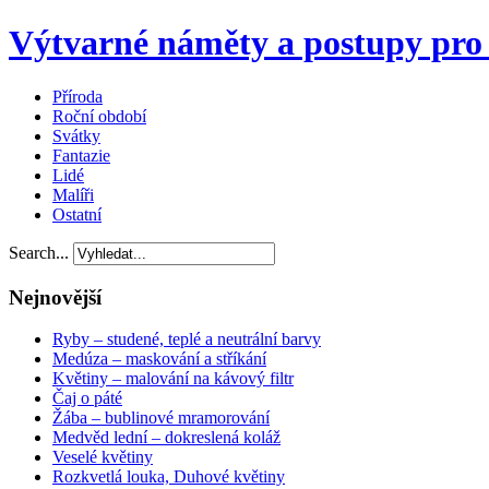
Výtvarné náměty a postupy pro 
Příroda
Roční období
Svátky
Fantazie
Lidé
Malíři
Ostatní
Search...
Nejnovější
Ryby – studené, teplé a neutrální barvy
Medúza – maskování a stříkání
Květiny – malování na kávový filtr
Čaj o páté
Žába – bublinové mramorování
Medvěd lední – dokreslená koláž
Veselé květiny
Rozkvetlá louka, Duhové květiny