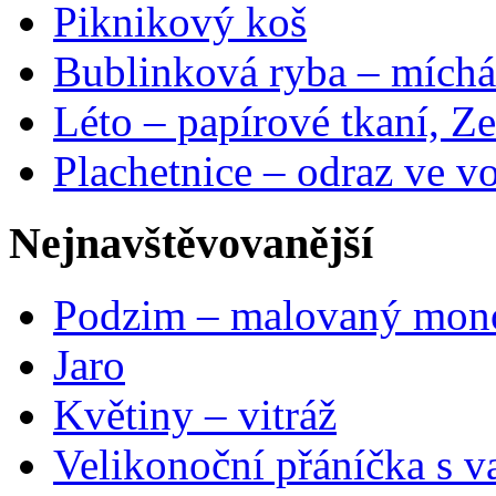
Piknikový koš
Bublinková ryba – míchá
Léto – papírové tkaní, Ze
Plachetnice – odraz ve v
Nejnavštěvovanější
Podzim – malovaný mon
Jaro
Květiny – vitráž
Velikonoční přáníčka s v