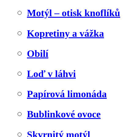
Motýl – otisk knoflíků
Kopretiny a vážka
Obilí
Loď v láhvi
Papírová limonáda
Bublinkové ovoce
Skvrnitý motýl