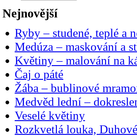
Nejnovější
Ryby – studené, teplé a n
Medúza – maskování a st
Květiny – malování na ká
Čaj o páté
Žába – bublinové mramo
Medvěd lední – dokresle
Veselé květiny
Rozkvetlá louka, Duhové