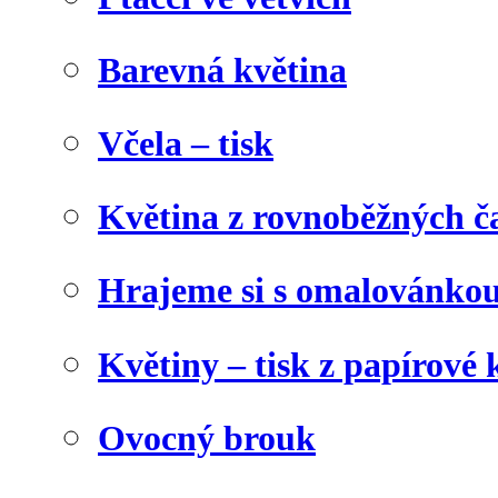
Barevná květina
Včela – tisk
Květina z rovnoběžných č
Hrajeme si s omalovánko
Květiny – tisk z papírové 
Ovocný brouk