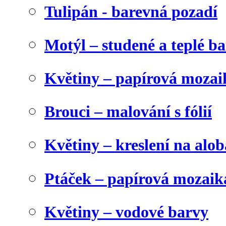
Tulipán - barevná pozadí
Motýl – studené a teplé b
Květiny – papírová mozai
Brouci – malování s fólií
Květiny – kreslení na alob
Ptáček – papírová mozaik
Květiny – vodové barvy