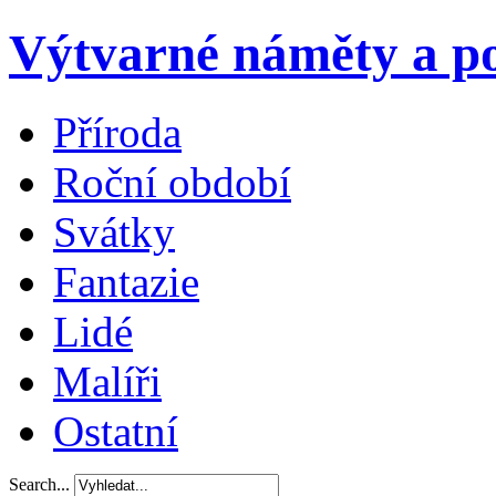
Výtvarné náměty a po
Příroda
Roční období
Svátky
Fantazie
Lidé
Malíři
Ostatní
Search...