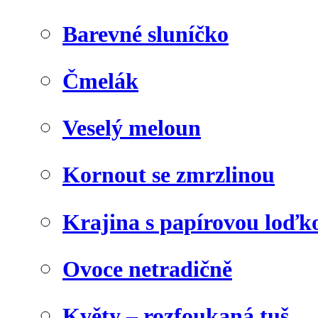
Barevné sluníčko
Čmelák
Veselý meloun
Kornout se zmrzlinou
Krajina s papírovou loďk
Ovoce netradičně
Květy – rozfoukaná tuš