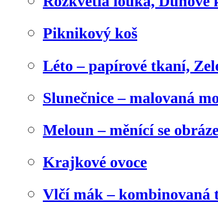
Rozkvetlá louka, Duhové 
Piknikový koš
Léto – papírové tkaní, Zel
Slunečnice – malovaná m
Meloun – měnící se obráz
Krajkové ovoce
Vlčí mák – kombinovaná 