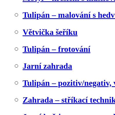
Tulipán – malování s he
Větvička šeříku
Tulipán – frotování
Jarní zahrada
Tulipán – pozitiv/negativ,
Zahrada – stříkací techni