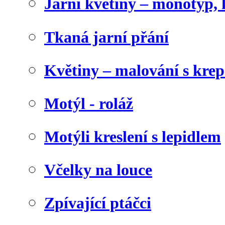
Jarní květiny – monotyp, 
Tkaná jarní přání
Květiny – malování s kr
Motýl - roláž
Motýli kreslení s lepidlem
Včelky na louce
Zpívající ptáčci