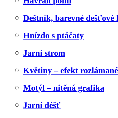
Havran polní
Deštník, barevné dešťové
Hnízdo s ptáčaty
Jarní strom
Květiny – efekt rozláman
Motýl – nitěná grafika
Jarní déšť