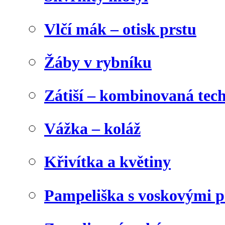
Vlčí mák – otisk prstu
Žáby v rybníku
Zátiší – kombinovaná tec
Vážka – koláž
Křivítka a květiny
Pampeliška s voskovými p