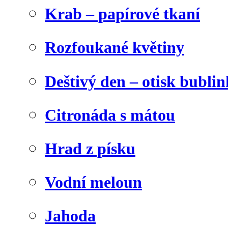
Krab – papírové tkaní
Rozfoukané květiny
Deštivý den – otisk bublin
Citronáda s mátou
Hrad z písku
Vodní meloun
Jahoda