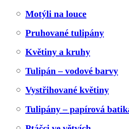
Motýli na louce
Pruhované tulipány
Květiny a kruhy
Tulipán – vodové barvy
Vystřihované květiny
Tulipány – papírová batik
Ptáčci ve větvích