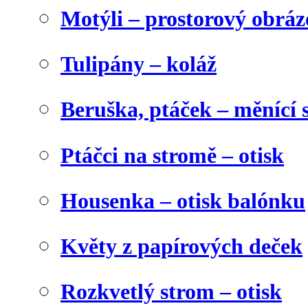
Motýli – prostorový obráz
Tulipány – koláž
Beruška, ptáček – měnící 
Ptáčci na stromě – otisk
Housenka – otisk balónku
Květy z papírových deček
Rozkvetlý strom – otisk