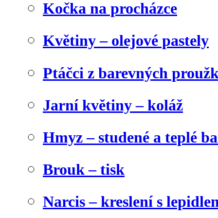
Kočka na procházce
Květiny – olejové pastely
Ptáčci z barevných prouž
Jarní květiny – koláž
Hmyz – studené a teplé b
Brouk – tisk
Narcis – kreslení s lepidle