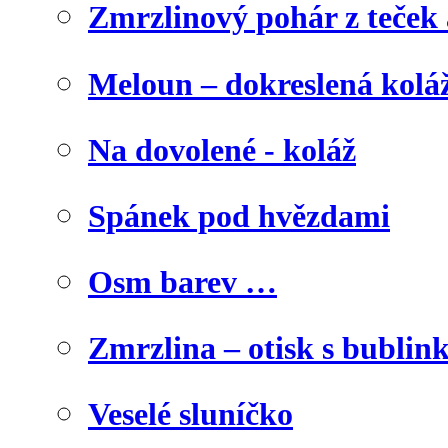
Zmrzlinový pohár z teček
Meloun – dokreslená kolá
Na dovolené - koláž
Spánek pod hvězdami
Osm barev …
Zmrzlina – otisk s bublink
Veselé sluníčko