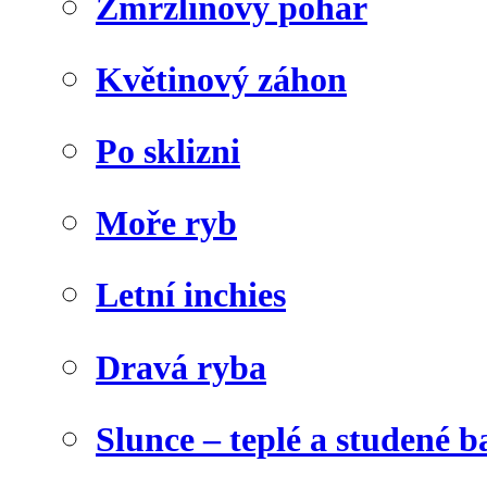
Zmrzlinový pohár
Květinový záhon
Po sklizni
Moře ryb
Letní inchies
Dravá ryba
Slunce – teplé a studené b