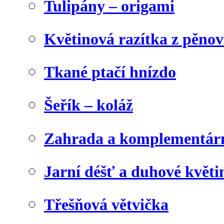
Tulipány – origami
Květinová razítka z pěno
Tkané ptačí hnízdo
Šeřík – koláž
Zahrada a komplementárn
Jarní déšť a duhové květi
Třešňová větvička