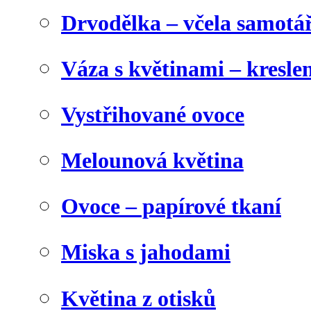
Drvodělka – včela samotá
Váza s květinami – kresl
Vystřihované ovoce
Melounová květina
Ovoce – papírové tkaní
Miska s jahodami
Květina z otisků