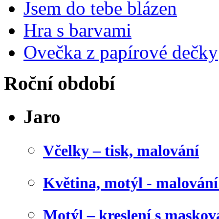
Jsem do tebe blázen
Hra s barvami
Ovečka z papírové dečky
Roční období
Jaro
Včelky – tisk, malování
Květina, motýl - malován
Motýl – kreslení s maskov