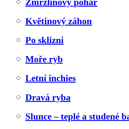
Zmrzlinový pohár
Květinový záhon
Po sklizni
Moře ryb
Letní inchies
Dravá ryba
Slunce – teplé a studené b