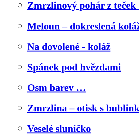
Zmrzlinový pohár z teček
Meloun – dokreslená kolá
Na dovolené - koláž
Spánek pod hvězdami
Osm barev …
Zmrzlina – otisk s bublink
Veselé sluníčko