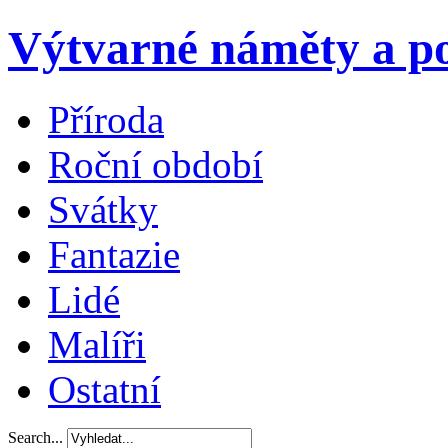
Výtvarné náměty a po
Příroda
Roční období
Svátky
Fantazie
Lidé
Malíři
Ostatní
Search...