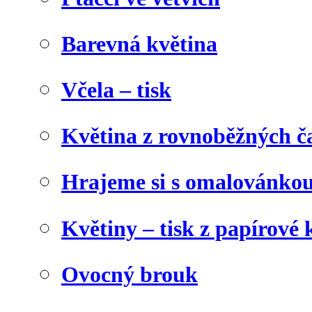
Barevná květina
Včela – tisk
Květina z rovnoběžných č
Hrajeme si s omalovánko
Květiny – tisk z papírové 
Ovocný brouk