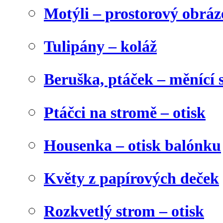
Motýli – prostorový obráz
Tulipány – koláž
Beruška, ptáček – měnící 
Ptáčci na stromě – otisk
Housenka – otisk balónku
Květy z papírových deček
Rozkvetlý strom – otisk