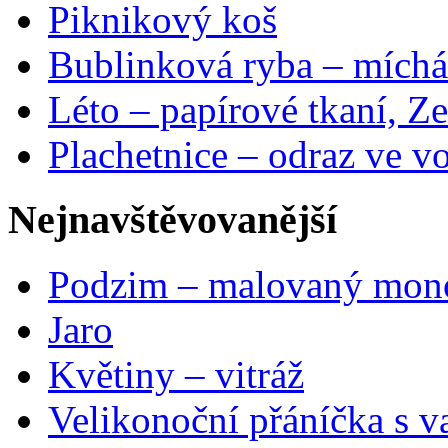
Piknikový koš
Bublinková ryba – míchá
Léto – papírové tkaní, Ze
Plachetnice – odraz ve v
Nejnavštěvovanější
Podzim – malovaný mon
Jaro
Květiny – vitráž
Velikonoční přáníčka s v