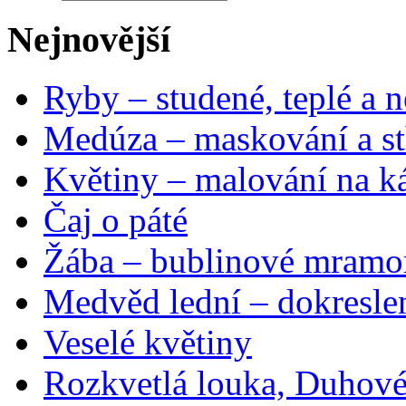
Nejnovější
Ryby – studené, teplé a n
Medúza – maskování a st
Květiny – malování na ká
Čaj o páté
Žába – bublinové mramo
Medvěd lední – dokresle
Veselé květiny
Rozkvetlá louka, Duhové