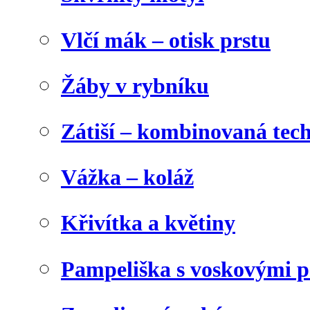
Vlčí mák – otisk prstu
Žáby v rybníku
Zátiší – kombinovaná tec
Vážka – koláž
Křivítka a květiny
Pampeliška s voskovými p