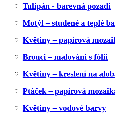
Tulipán - barevná pozadí
Motýl – studené a teplé b
Květiny – papírová mozai
Brouci – malování s fólií
Květiny – kreslení na alob
Ptáček – papírová mozaik
Květiny – vodové barvy