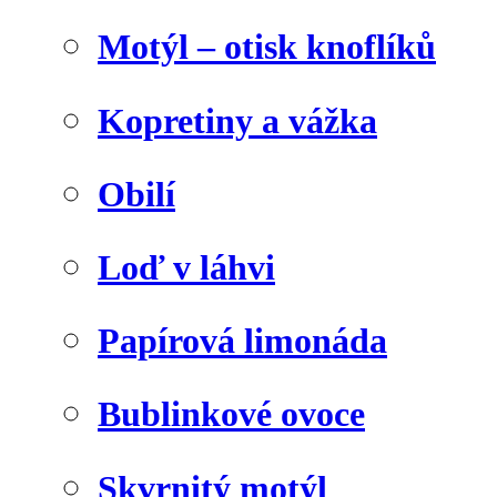
Motýl – otisk knoflíků
Kopretiny a vážka
Obilí
Loď v láhvi
Papírová limonáda
Bublinkové ovoce
Skvrnitý motýl