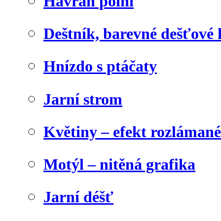
Havran polní
Deštník, barevné dešťové
Hnízdo s ptáčaty
Jarní strom
Květiny – efekt rozláman
Motýl – nitěná grafika
Jarní déšť