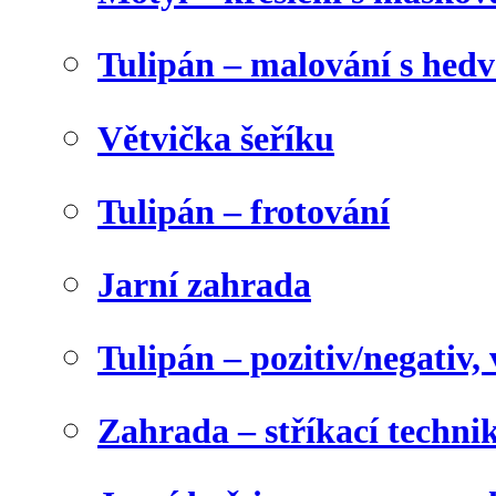
Tulipán – malování s he
Větvička šeříku
Tulipán – frotování
Jarní zahrada
Tulipán – pozitiv/negativ,
Zahrada – stříkací techni