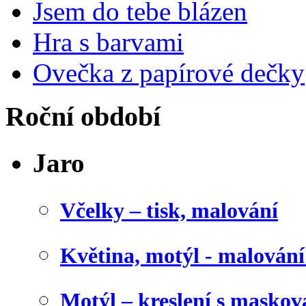
Jsem do tebe blázen
Hra s barvami
Ovečka z papírové dečky
Roční období
Jaro
Včelky – tisk, malování
Květina, motýl - malován
Motýl – kreslení s maskov