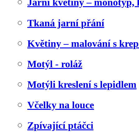
Jarní květiny – monotyp, 
Tkaná jarní přání
Květiny – malování s kr
Motýl - roláž
Motýli kreslení s lepidlem
Včelky na louce
Zpívající ptáčci