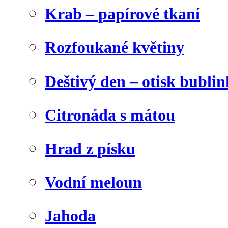
Krab – papírové tkaní
Rozfoukané květiny
Deštivý den – otisk bublin
Citronáda s mátou
Hrad z písku
Vodní meloun
Jahoda