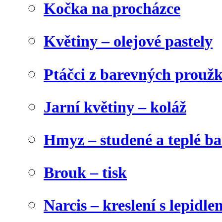
Kočka na procházce
Květiny – olejové pastely
Ptáčci z barevných prouž
Jarní květiny – koláž
Hmyz – studené a teplé b
Brouk – tisk
Narcis – kreslení s lepidle