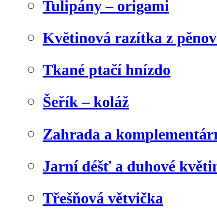
Tulipány – origami
Květinová razítka z pěno
Tkané ptačí hnízdo
Šeřík – koláž
Zahrada a komplementárn
Jarní déšť a duhové květi
Třešňová větvička