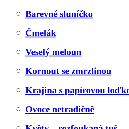
Barevné sluníčko
Čmelák
Veselý meloun
Kornout se zmrzlinou
Krajina s papírovou loďk
Ovoce netradičně
Květy – rozfoukaná tuš