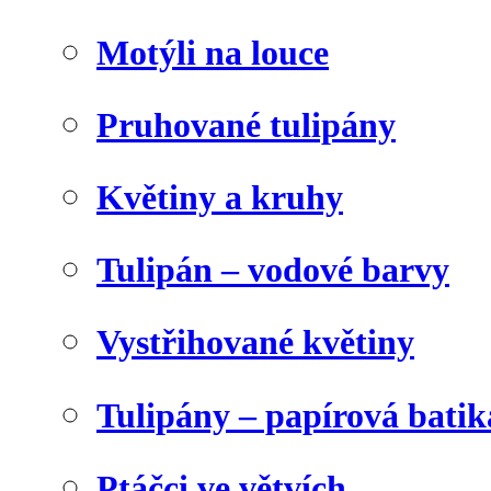
Motýli na louce
Pruhované tulipány
Květiny a kruhy
Tulipán – vodové barvy
Vystřihované květiny
Tulipány – papírová batik
Ptáčci ve větvích