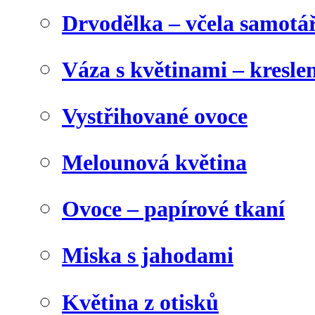
Drvodělka – včela samotá
Váza s květinami – kresl
Vystřihované ovoce
Melounová květina
Ovoce – papírové tkaní
Miska s jahodami
Květina z otisků