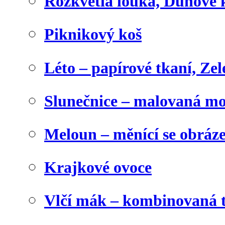
Rozkvetlá louka, Duhové 
Piknikový koš
Léto – papírové tkaní, Zel
Slunečnice – malovaná m
Meloun – měnící se obráz
Krajkové ovoce
Vlčí mák – kombinovaná 