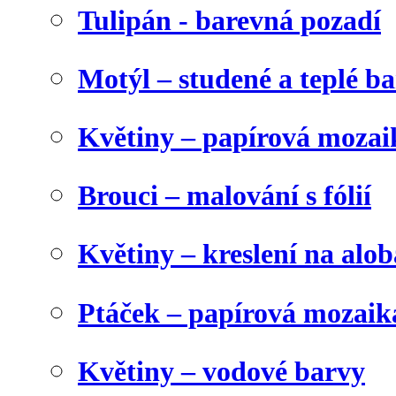
Tulipán - barevná pozadí
Motýl – studené a teplé b
Květiny – papírová mozai
Brouci – malování s fólií
Květiny – kreslení na alob
Ptáček – papírová mozaik
Květiny – vodové barvy