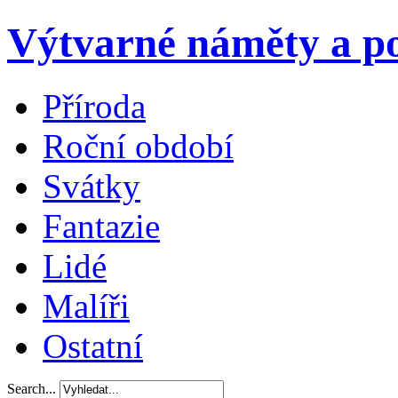
Výtvarné náměty a po
Příroda
Roční období
Svátky
Fantazie
Lidé
Malíři
Ostatní
Search...