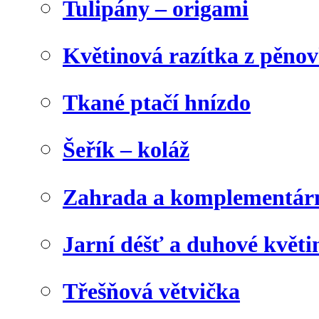
Tulipány – origami
Květinová razítka z pěno
Tkané ptačí hnízdo
Šeřík – koláž
Zahrada a komplementárn
Jarní déšť a duhové květi
Třešňová větvička