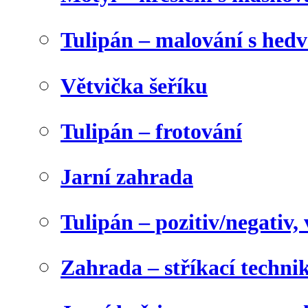
Tulipán – malování s he
Větvička šeříku
Tulipán – frotování
Jarní zahrada
Tulipán – pozitiv/negativ,
Zahrada – stříkací techni