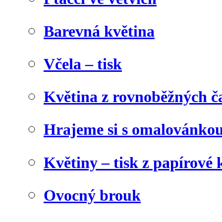
Barevná květina
Včela – tisk
Květina z rovnoběžných č
Hrajeme si s omalovánko
Květiny – tisk z papírové 
Ovocný brouk