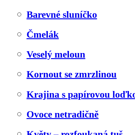
Barevné sluníčko
Čmelák
Veselý meloun
Kornout se zmrzlinou
Krajina s papírovou loďk
Ovoce netradičně
Květy – rozfoukaná tuš