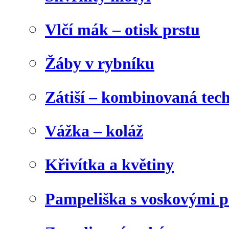
Vlčí mák – otisk prstu
Žáby v rybníku
Zátiší – kombinovaná tec
Vážka – koláž
Křivítka a květiny
Pampeliška s voskovými p