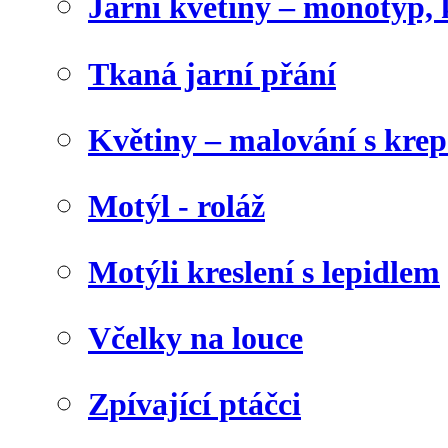
Jarní květiny – monotyp, 
Tkaná jarní přání
Květiny – malování s kr
Motýl - roláž
Motýli kreslení s lepidlem
Včelky na louce
Zpívající ptáčci