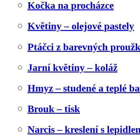
Kočka na procházce
Květiny – olejové pastely
Ptáčci z barevných prouž
Jarní květiny – koláž
Hmyz – studené a teplé b
Brouk – tisk
Narcis – kreslení s lepidle