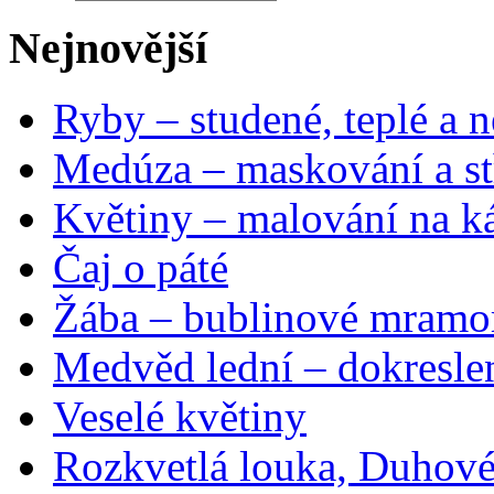
Nejnovější
Ryby – studené, teplé a n
Medúza – maskování a st
Květiny – malování na ká
Čaj o páté
Žába – bublinové mramo
Medvěd lední – dokresle
Veselé květiny
Rozkvetlá louka, Duhové