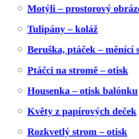
Motýli – prostorový obráz
Tulipány – koláž
Beruška, ptáček – měnící 
Ptáčci na stromě – otisk
Housenka – otisk balónku
Květy z papírových deček
Rozkvetlý strom – otisk