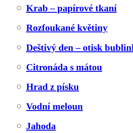
Krab – papírové tkaní
Rozfoukané květiny
Deštivý den – otisk bublin
Citronáda s mátou
Hrad z písku
Vodní meloun
Jahoda