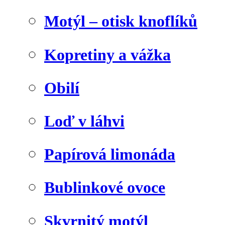
Motýl – otisk knoflíků
Kopretiny a vážka
Obilí
Loď v láhvi
Papírová limonáda
Bublinkové ovoce
Skvrnitý motýl