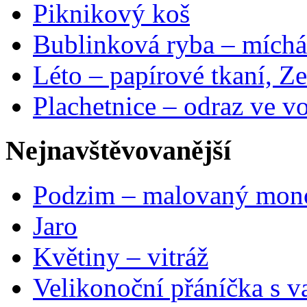
Piknikový koš
Bublinková ryba – míchá
Léto – papírové tkaní, Ze
Plachetnice – odraz ve v
Nejnavštěvovanější
Podzim – malovaný mon
Jaro
Květiny – vitráž
Velikonoční přáníčka s v