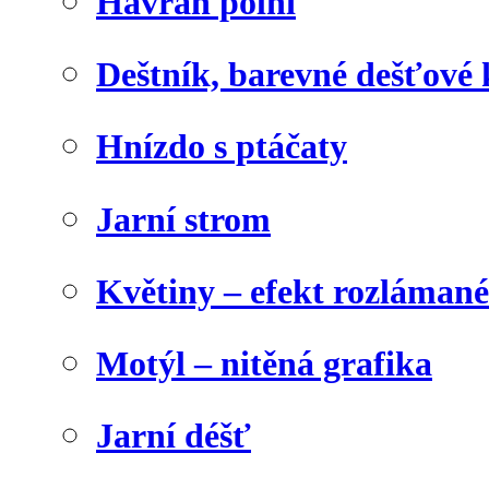
Havran polní
Deštník, barevné dešťové
Hnízdo s ptáčaty
Jarní strom
Květiny – efekt rozláman
Motýl – nitěná grafika
Jarní déšť