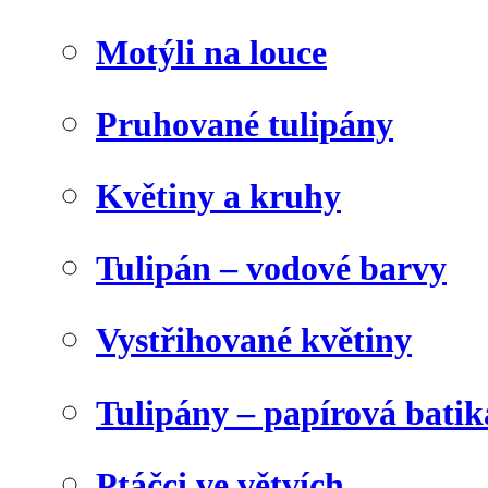
Motýli na louce
Pruhované tulipány
Květiny a kruhy
Tulipán – vodové barvy
Vystřihované květiny
Tulipány – papírová batik
Ptáčci ve větvích