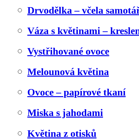
Drvodělka – včela samotá
Váza s květinami – kresl
Vystřihované ovoce
Melounová květina
Ovoce – papírové tkaní
Miska s jahodami
Květina z otisků