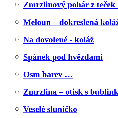
Zmrzlinový pohár z teček
Meloun – dokreslená kolá
Na dovolené - koláž
Spánek pod hvězdami
Osm barev …
Zmrzlina – otisk s bublink
Veselé sluníčko