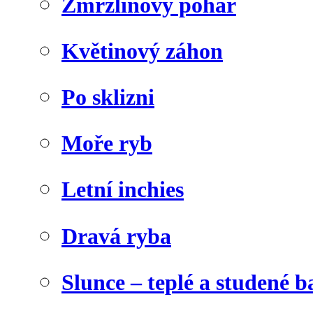
Zmrzlinový pohár
Květinový záhon
Po sklizni
Moře ryb
Letní inchies
Dravá ryba
Slunce – teplé a studené b