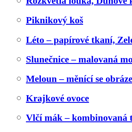
Rozkvetlá louka, Duhové 
Piknikový koš
Léto – papírové tkaní, Zel
Slunečnice – malovaná m
Meloun – měnící se obráz
Krajkové ovoce
Vlčí mák – kombinovaná 