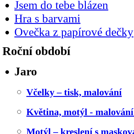
Jsem do tebe blázen
Hra s barvami
Ovečka z papírové dečky
Roční období
Jaro
Včelky – tisk, malování
Květina, motýl - malován
Motýl – kreslení s maskov