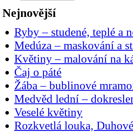
Nejnovější
Ryby – studené, teplé a n
Medúza – maskování a st
Květiny – malování na ká
Čaj o páté
Žába – bublinové mramo
Medvěd lední – dokresle
Veselé květiny
Rozkvetlá louka, Duhové