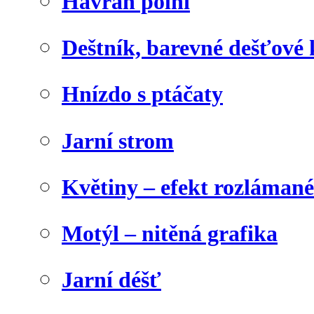
Havran polní
Deštník, barevné dešťové
Hnízdo s ptáčaty
Jarní strom
Květiny – efekt rozláman
Motýl – nitěná grafika
Jarní déšť