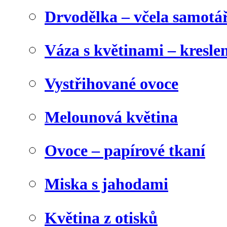
Drvodělka – včela samotá
Váza s květinami – kresl
Vystřihované ovoce
Melounová květina
Ovoce – papírové tkaní
Miska s jahodami
Květina z otisků