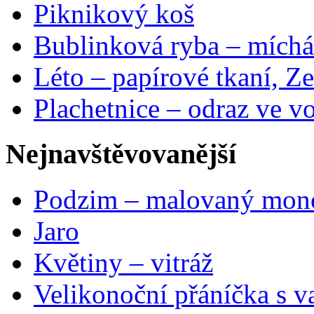
Piknikový koš
Bublinková ryba – míchá
Léto – papírové tkaní, Ze
Plachetnice – odraz ve v
Nejnavštěvovanější
Podzim – malovaný mon
Jaro
Květiny – vitráž
Velikonoční přáníčka s v