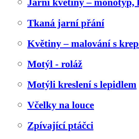
Jarní květiny – monotyp, 
Tkaná jarní přání
Květiny – malování s kr
Motýl - roláž
Motýli kreslení s lepidlem
Včelky na louce
Zpívající ptáčci