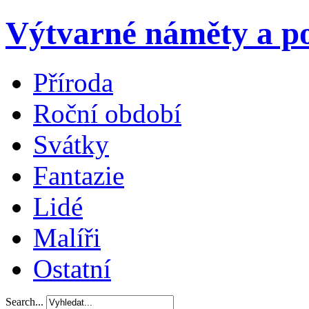
Výtvarné náměty a po
Příroda
Roční období
Svátky
Fantazie
Lidé
Malíři
Ostatní
Search...