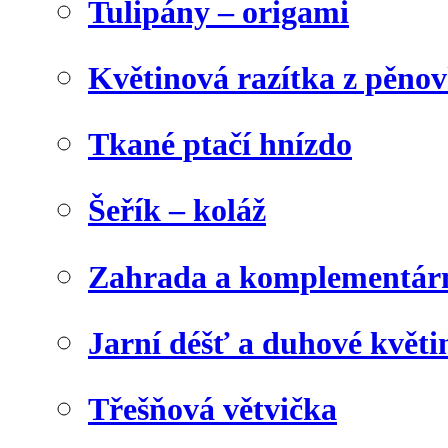
Tulipány – origami
Květinová razítka z pěno
Tkané ptačí hnízdo
Šeřík – koláž
Zahrada a komplementárn
Jarní déšť a duhové květi
Třešňová větvička