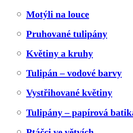
Motýli na louce
Pruhované tulipány
Květiny a kruhy
Tulipán – vodové barvy
Vystřihované květiny
Tulipány – papírová batik
Ptáčci ve větvích