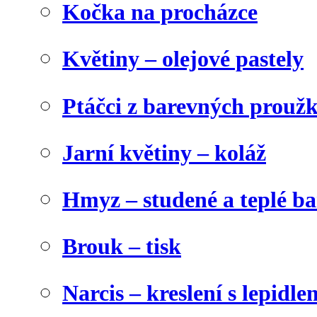
Kočka na procházce
Květiny – olejové pastely
Ptáčci z barevných prouž
Jarní květiny – koláž
Hmyz – studené a teplé b
Brouk – tisk
Narcis – kreslení s lepidle