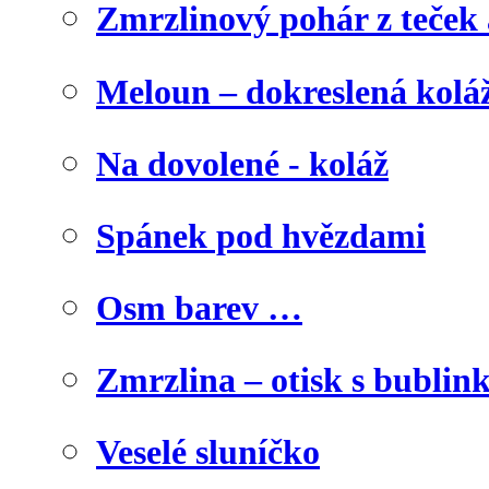
Zmrzlinový pohár z teček
Meloun – dokreslená kolá
Na dovolené - koláž
Spánek pod hvězdami
Osm barev …
Zmrzlina – otisk s bublink
Veselé sluníčko