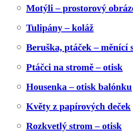
Motýli – prostorový obráz
Tulipány – koláž
Beruška, ptáček – měnící 
Ptáčci na stromě – otisk
Housenka – otisk balónku
Květy z papírových deček
Rozkvetlý strom – otisk