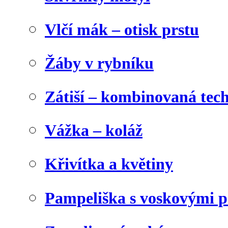
Vlčí mák – otisk prstu
Žáby v rybníku
Zátiší – kombinovaná tec
Vážka – koláž
Křivítka a květiny
Pampeliška s voskovými p