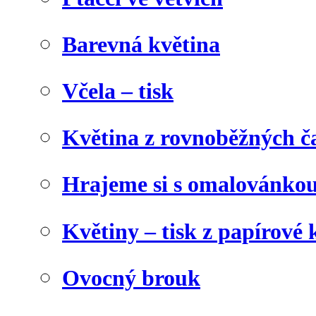
Barevná květina
Včela – tisk
Květina z rovnoběžných č
Hrajeme si s omalovánko
Květiny – tisk z papírové 
Ovocný brouk