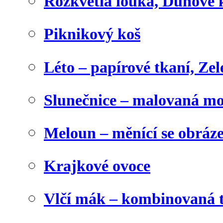
Rozkvetlá louka, Duhové 
Piknikový koš
Léto – papírové tkaní, Zel
Slunečnice – malovaná m
Meloun – měnící se obráz
Krajkové ovoce
Vlčí mák – kombinovaná 