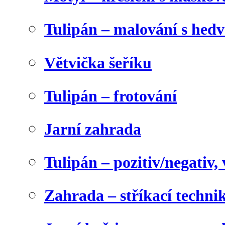
Tulipán – malování s he
Větvička šeříku
Tulipán – frotování
Jarní zahrada
Tulipán – pozitiv/negativ,
Zahrada – stříkací techni