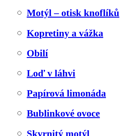
Motýl – otisk knoflíků
Kopretiny a vážka
Obilí
Loď v láhvi
Papírová limonáda
Bublinkové ovoce
Skvrnitý motýl