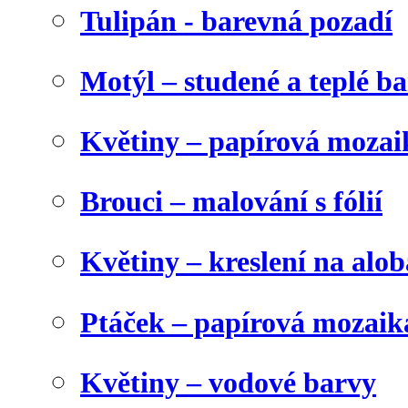
Tulipán - barevná pozadí
Motýl – studené a teplé b
Květiny – papírová mozai
Brouci – malování s fólií
Květiny – kreslení na alob
Ptáček – papírová mozaik
Květiny – vodové barvy