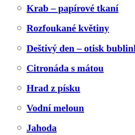
Krab – papírové tkaní
Rozfoukané květiny
Deštivý den – otisk bublin
Citronáda s mátou
Hrad z písku
Vodní meloun
Jahoda