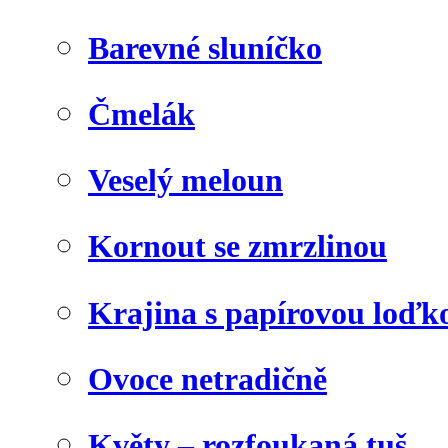
Barevné sluníčko
Čmelák
Veselý meloun
Kornout se zmrzlinou
Krajina s papírovou loďk
Ovoce netradičně
Květy – rozfoukaná tuš