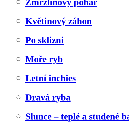
Zmrzlinový pohár
Květinový záhon
Po sklizni
Moře ryb
Letní inchies
Dravá ryba
Slunce – teplé a studené b