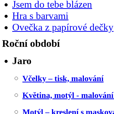
Jsem do tebe blázen
Hra s barvami
Ovečka z papírové dečky
Roční období
Jaro
Včelky – tisk, malování
Květina, motýl - malován
Motýl – kreslení s maskov