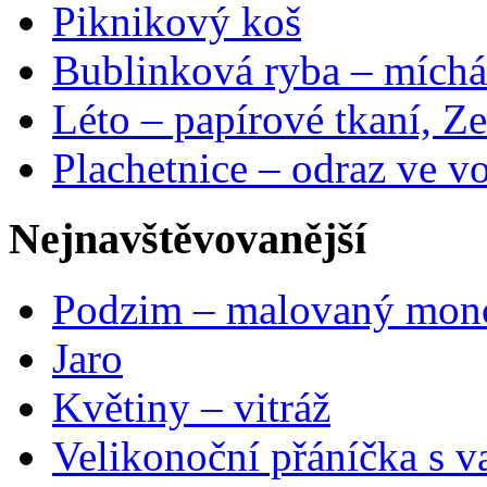
Piknikový koš
Bublinková ryba – míchá
Léto – papírové tkaní, Ze
Plachetnice – odraz ve v
Nejnavštěvovanější
Podzim – malovaný mon
Jaro
Květiny – vitráž
Velikonoční přáníčka s v