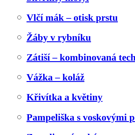
Vlčí mák – otisk prstu
Žáby v rybníku
Zátiší – kombinovaná tec
Vážka – koláž
Křivítka a květiny
Pampeliška s voskovými p