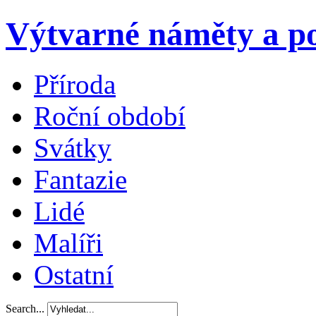
Výtvarné náměty a po
Příroda
Roční období
Svátky
Fantazie
Lidé
Malíři
Ostatní
Search...