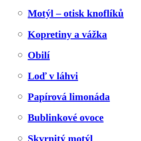
Motýl – otisk knoflíků
Kopretiny a vážka
Obilí
Loď v láhvi
Papírová limonáda
Bublinkové ovoce
Skvrnitý motýl