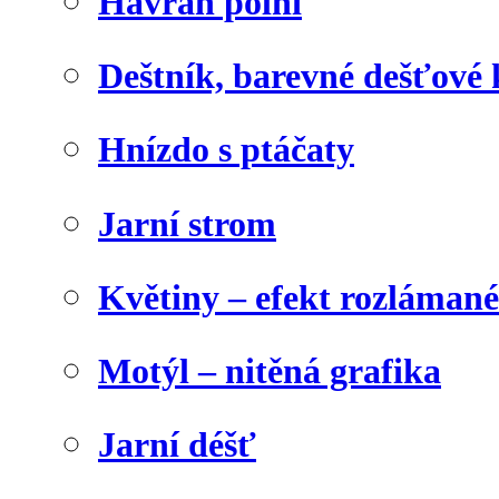
Havran polní
Deštník, barevné dešťové
Hnízdo s ptáčaty
Jarní strom
Květiny – efekt rozláman
Motýl – nitěná grafika
Jarní déšť