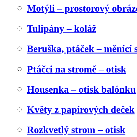
Motýli – prostorový obráz
Tulipány – koláž
Beruška, ptáček – měnící 
Ptáčci na stromě – otisk
Housenka – otisk balónku
Květy z papírových deček
Rozkvetlý strom – otisk