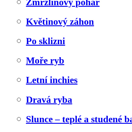
Zmrzlinový pohár
Květinový záhon
Po sklizni
Moře ryb
Letní inchies
Dravá ryba
Slunce – teplé a studené b