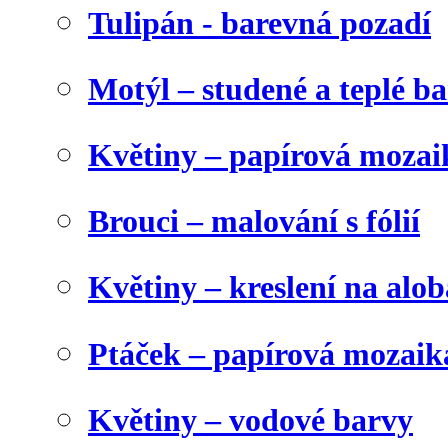
Tulipán - barevná pozadí
Motýl – studené a teplé b
Květiny – papírová mozai
Brouci – malování s fólií
Květiny – kreslení na alob
Ptáček – papírová mozaik
Květiny – vodové barvy