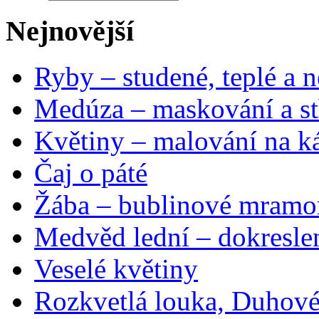
Nejnovější
Ryby – studené, teplé a n
Medúza – maskování a st
Květiny – malování na ká
Čaj o páté
Žába – bublinové mramo
Medvěd lední – dokresle
Veselé květiny
Rozkvetlá louka, Duhové