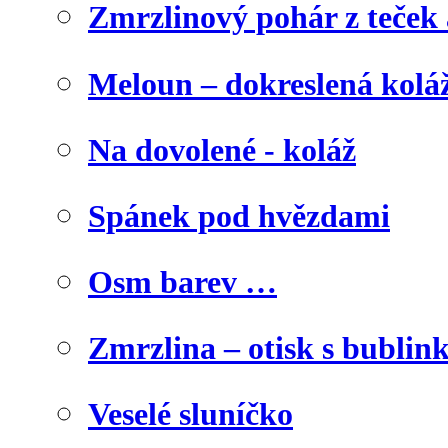
Zmrzlinový pohár z teček
Meloun – dokreslená kolá
Na dovolené - koláž
Spánek pod hvězdami
Osm barev …
Zmrzlina – otisk s bublink
Veselé sluníčko