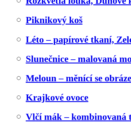
Rozkvetlá louka, Duhové 
Piknikový koš
Léto – papírové tkaní, Zel
Slunečnice – malovaná m
Meloun – měnící se obráz
Krajkové ovoce
Vlčí mák – kombinovaná 