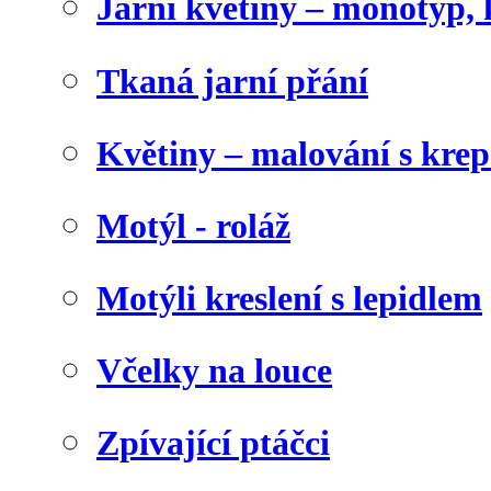
Jarní květiny – monotyp, 
Tkaná jarní přání
Květiny – malování s kr
Motýl - roláž
Motýli kreslení s lepidlem
Včelky na louce
Zpívající ptáčci