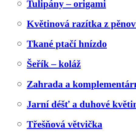
Tulipány – origami
Květinová razítka z pěno
Tkané ptačí hnízdo
Šeřík – koláž
Zahrada a komplementárn
Jarní déšť a duhové květi
Třešňová větvička