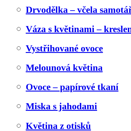
Drvodělka – včela samotá
Váza s květinami – kresl
Vystřihované ovoce
Melounová květina
Ovoce – papírové tkaní
Miska s jahodami
Květina z otisků