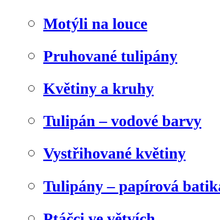
Motýli na louce
Pruhované tulipány
Květiny a kruhy
Tulipán – vodové barvy
Vystřihované květiny
Tulipány – papírová batik
Ptáčci ve větvích