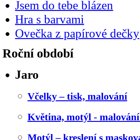
Jsem do tebe blázen
Hra s barvami
Ovečka z papírové dečky
Roční období
Jaro
Včelky – tisk, malování
Květina, motýl - malován
Motýl – kreslení s maskov