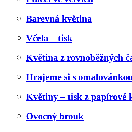
Barevná květina
Včela – tisk
Květina z rovnoběžných č
Hrajeme si s omalovánko
Květiny – tisk z papírové 
Ovocný brouk