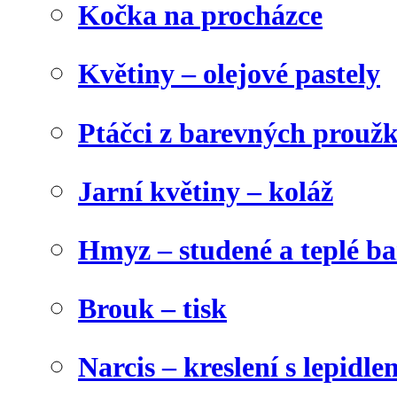
Kočka na procházce
Květiny – olejové pastely
Ptáčci z barevných prouž
Jarní květiny – koláž
Hmyz – studené a teplé b
Brouk – tisk
Narcis – kreslení s lepidle