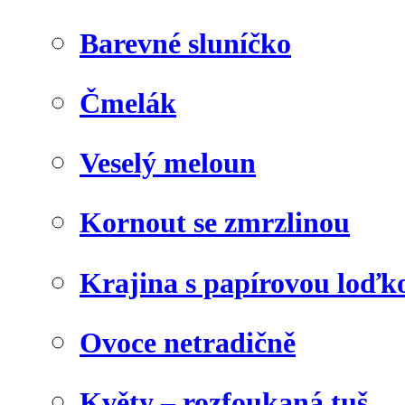
Barevné sluníčko
Čmelák
Veselý meloun
Kornout se zmrzlinou
Krajina s papírovou loďk
Ovoce netradičně
Květy – rozfoukaná tuš