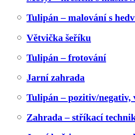
Tulipán – malování s he
Větvička šeříku
Tulipán – frotování
Jarní zahrada
Tulipán – pozitiv/negativ,
Zahrada – stříkací techni