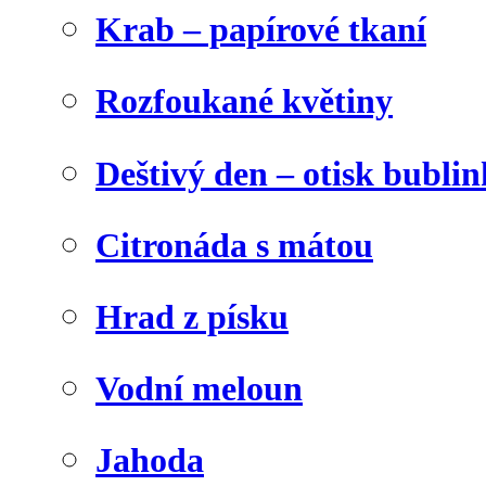
Krab – papírové tkaní
Rozfoukané květiny
Deštivý den – otisk bublin
Citronáda s mátou
Hrad z písku
Vodní meloun
Jahoda