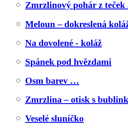
Zmrzlinový pohár z teček
Meloun – dokreslená kolá
Na dovolené - koláž
Spánek pod hvězdami
Osm barev …
Zmrzlina – otisk s bublink
Veselé sluníčko