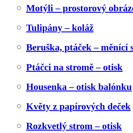
Motýli – prostorový obráz
Tulipány – koláž
Beruška, ptáček – měnící 
Ptáčci na stromě – otisk
Housenka – otisk balónku
Květy z papírových deček
Rozkvetlý strom – otisk