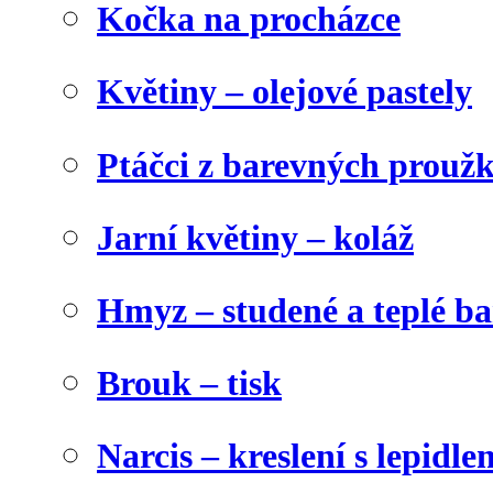
Kočka na procházce
Květiny – olejové pastely
Ptáčci z barevných prouž
Jarní květiny – koláž
Hmyz – studené a teplé b
Brouk – tisk
Narcis – kreslení s lepidle