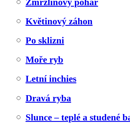
Zmrzlinový pohár
Květinový záhon
Po sklizni
Moře ryb
Letní inchies
Dravá ryba
Slunce – teplé a studené b