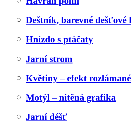
Havran polní
Deštník, barevné dešťové
Hnízdo s ptáčaty
Jarní strom
Květiny – efekt rozláman
Motýl – nitěná grafika
Jarní déšť