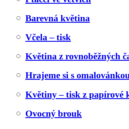
Barevná květina
Včela – tisk
Květina z rovnoběžných č
Hrajeme si s omalovánko
Květiny – tisk z papírové 
Ovocný brouk