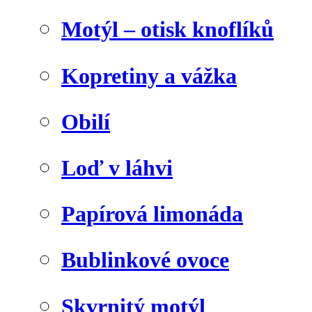
Motýl – otisk knoflíků
Kopretiny a vážka
Obilí
Loď v láhvi
Papírová limonáda
Bublinkové ovoce
Skvrnitý motýl