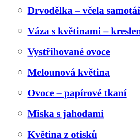
Drvodělka – včela samotá
Váza s květinami – kresl
Vystřihované ovoce
Melounová květina
Ovoce – papírové tkaní
Miska s jahodami
Květina z otisků