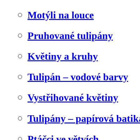
Motýli na louce
Pruhované tulipány
Květiny a kruhy
Tulipán – vodové barvy
Vystřihované květiny
Tulipány – papírová batik
Ptáčci ve větvích