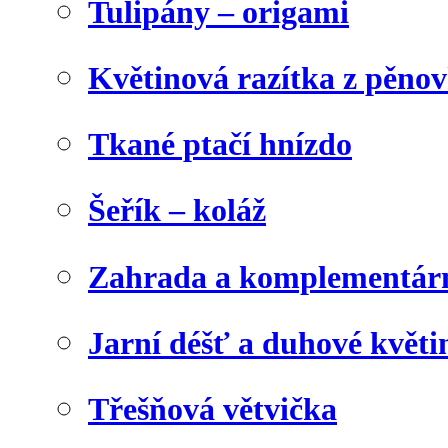
Tulipány – origami
Květinová razítka z pěno
Tkané ptačí hnízdo
Šeřík – koláž
Zahrada a komplementárn
Jarní déšť a duhové květi
Třešňová větvička