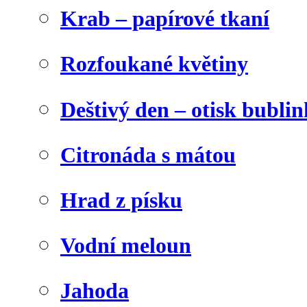
Krab – papírové tkaní
Rozfoukané květiny
Deštivý den – otisk bublin
Citronáda s mátou
Hrad z písku
Vodní meloun
Jahoda