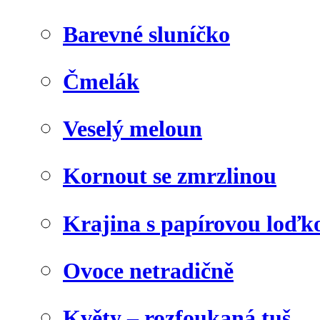
Barevné sluníčko
Čmelák
Veselý meloun
Kornout se zmrzlinou
Krajina s papírovou loďk
Ovoce netradičně
Květy – rozfoukaná tuš