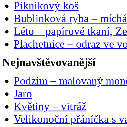
Piknikový koš
Bublinková ryba – míchá
Léto – papírové tkaní, Ze
Plachetnice – odraz ve v
Nejnavštěvovanější
Podzim – malovaný mon
Jaro
Květiny – vitráž
Velikonoční přáníčka s v