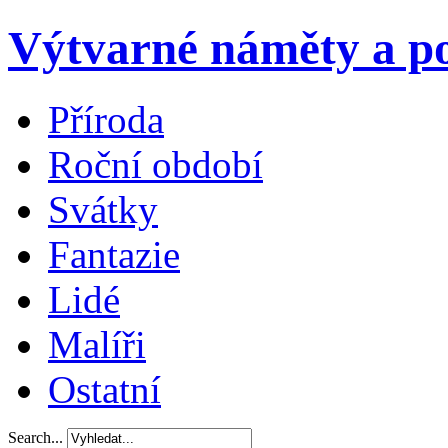
Výtvarné náměty a po
Příroda
Roční období
Svátky
Fantazie
Lidé
Malíři
Ostatní
Search...