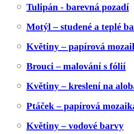
Tulipán - barevná pozadí
Motýl – studené a teplé b
Květiny – papírová mozai
Brouci – malování s fólií
Květiny – kreslení na alob
Ptáček – papírová mozaik
Květiny – vodové barvy