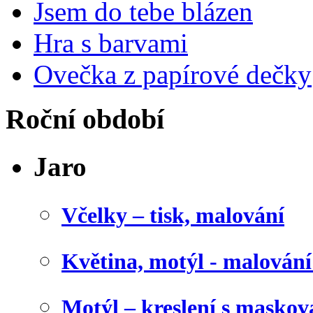
Jsem do tebe blázen
Hra s barvami
Ovečka z papírové dečky
Roční období
Jaro
Včelky – tisk, malování
Květina, motýl - malován
Motýl – kreslení s maskov