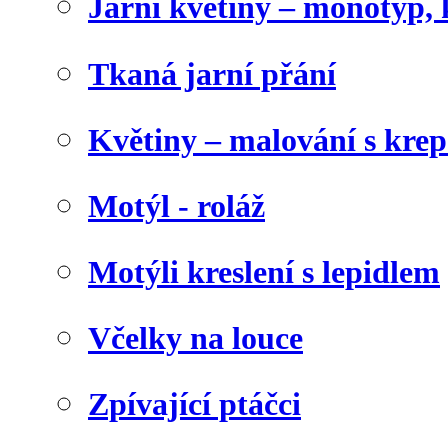
Jarní květiny – monotyp, 
Tkaná jarní přání
Květiny – malování s kr
Motýl - roláž
Motýli kreslení s lepidlem
Včelky na louce
Zpívající ptáčci