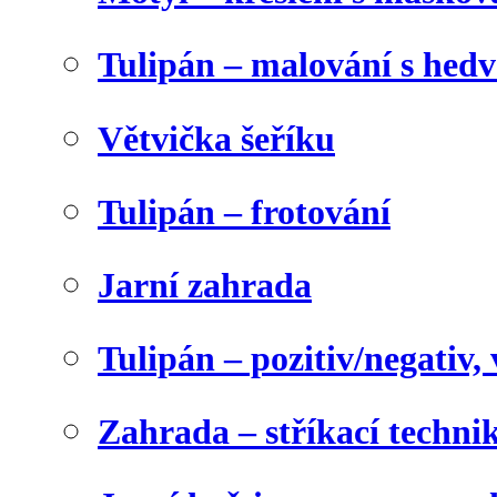
Tulipán – malování s he
Větvička šeříku
Tulipán – frotování
Jarní zahrada
Tulipán – pozitiv/negativ,
Zahrada – stříkací techni