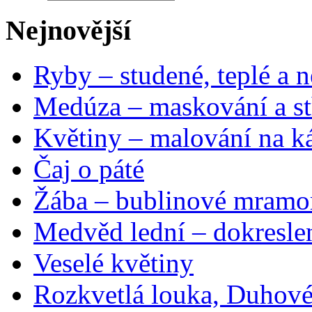
Nejnovější
Ryby – studené, teplé a n
Medúza – maskování a st
Květiny – malování na ká
Čaj o páté
Žába – bublinové mramo
Medvěd lední – dokresle
Veselé květiny
Rozkvetlá louka, Duhové