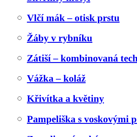
Vlčí mák – otisk prstu
Žáby v rybníku
Zátiší – kombinovaná tec
Vážka – koláž
Křivítka a květiny
Pampeliška s voskovými p