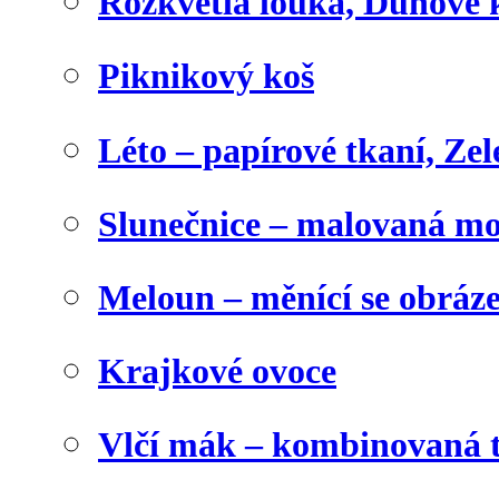
Rozkvetlá louka, Duhové 
Piknikový koš
Léto – papírové tkaní, Zel
Slunečnice – malovaná m
Meloun – měnící se obráz
Krajkové ovoce
Vlčí mák – kombinovaná 