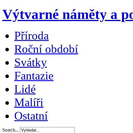
Výtvarné náměty a po
Příroda
Roční období
Svátky
Fantazie
Lidé
Malíři
Ostatní
Search...