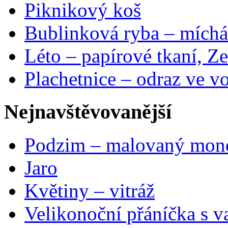
Piknikový koš
Bublinková ryba – míchá
Léto – papírové tkaní, Ze
Plachetnice – odraz ve v
Nejnavštěvovanější
Podzim – malovaný mon
Jaro
Květiny – vitráž
Velikonoční přáníčka s v