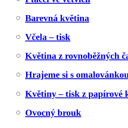
Barevná květina
Včela – tisk
Květina z rovnoběžných č
Hrajeme si s omalovánko
Květiny – tisk z papírové 
Ovocný brouk