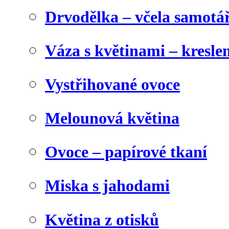
Drvodělka – včela samotá
Váza s květinami – kresl
Vystřihované ovoce
Melounová květina
Ovoce – papírové tkaní
Miska s jahodami
Květina z otisků