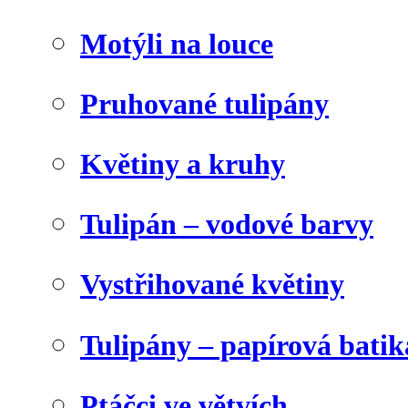
Motýli na louce
Pruhované tulipány
Květiny a kruhy
Tulipán – vodové barvy
Vystřihované květiny
Tulipány – papírová batik
Ptáčci ve větvích