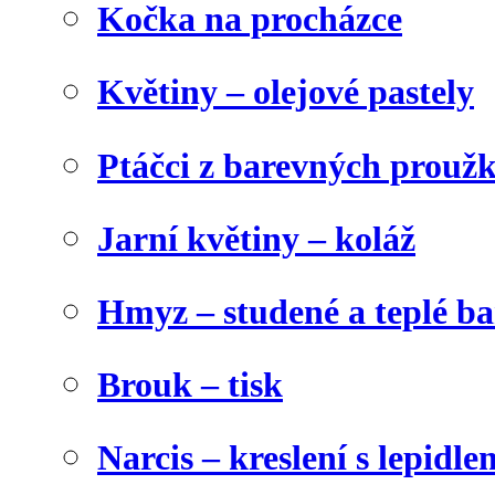
Kočka na procházce
Květiny – olejové pastely
Ptáčci z barevných prouž
Jarní květiny – koláž
Hmyz – studené a teplé b
Brouk – tisk
Narcis – kreslení s lepidle