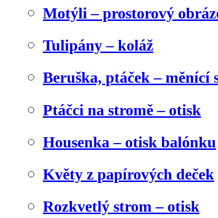
Motýli – prostorový obráz
Tulipány – koláž
Beruška, ptáček – měnící 
Ptáčci na stromě – otisk
Housenka – otisk balónku
Květy z papírových deček
Rozkvetlý strom – otisk