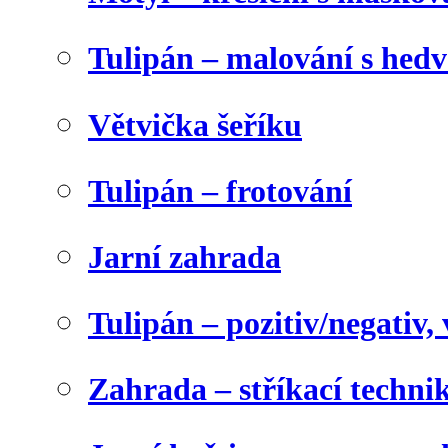
Tulipán – malování s he
Větvička šeříku
Tulipán – frotování
Jarní zahrada
Tulipán – pozitiv/negativ,
Zahrada – stříkací techni