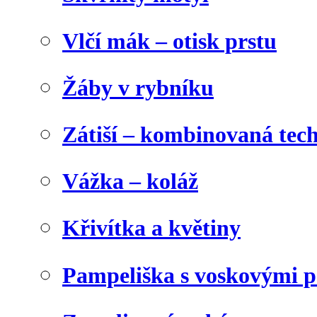
Vlčí mák – otisk prstu
Žáby v rybníku
Zátiší – kombinovaná tec
Vážka – koláž
Křivítka a květiny
Pampeliška s voskovými p