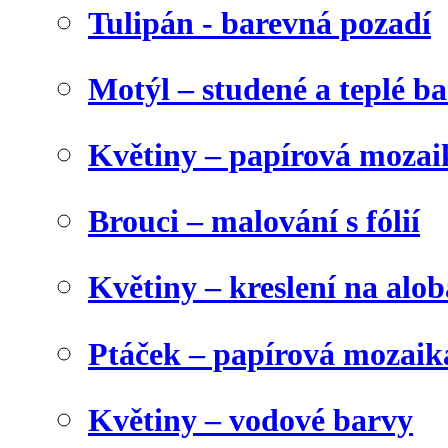
Tulipán - barevná pozadí
Motýl – studené a teplé b
Květiny – papírová mozai
Brouci – malování s fólií
Květiny – kreslení na alob
Ptáček – papírová mozaik
Květiny – vodové barvy