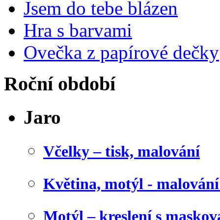
Jsem do tebe blázen
Hra s barvami
Ovečka z papírové dečky
Roční období
Jaro
Včelky – tisk, malování
Květina, motýl - malován
Motýl – kreslení s maskov