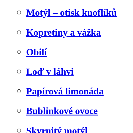
Motýl – otisk knoflíků
Kopretiny a vážka
Obilí
Loď v láhvi
Papírová limonáda
Bublinkové ovoce
Skvrnitý motýl