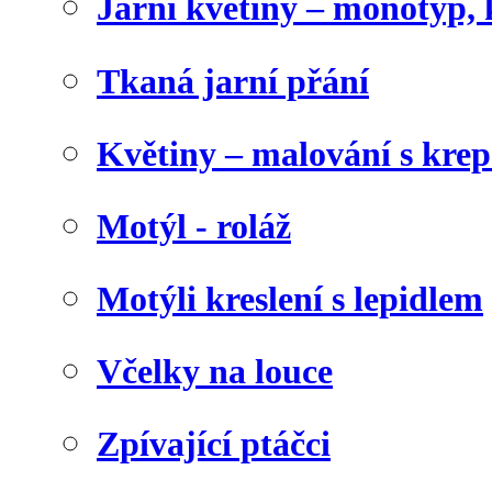
Jarní květiny – monotyp, 
Tkaná jarní přání
Květiny – malování s kr
Motýl - roláž
Motýli kreslení s lepidlem
Včelky na louce
Zpívající ptáčci