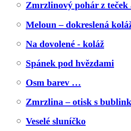
Zmrzlinový pohár z teček
Meloun – dokreslená kolá
Na dovolené - koláž
Spánek pod hvězdami
Osm barev …
Zmrzlina – otisk s bublink
Veselé sluníčko