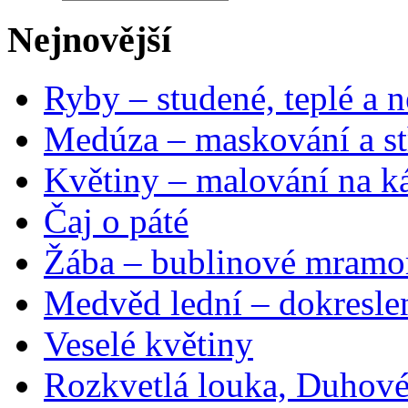
Nejnovější
Ryby – studené, teplé a n
Medúza – maskování a st
Květiny – malování na ká
Čaj o páté
Žába – bublinové mramo
Medvěd lední – dokresle
Veselé květiny
Rozkvetlá louka, Duhové