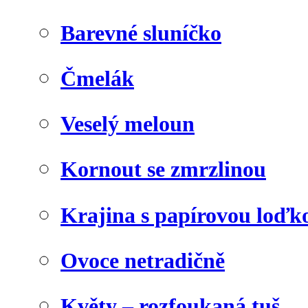
Barevné sluníčko
Čmelák
Veselý meloun
Kornout se zmrzlinou
Krajina s papírovou loďk
Ovoce netradičně
Květy – rozfoukaná tuš