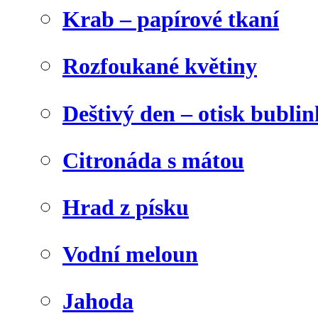
Krab – papírové tkaní
Rozfoukané květiny
Deštivý den – otisk bublin
Citronáda s mátou
Hrad z písku
Vodní meloun
Jahoda