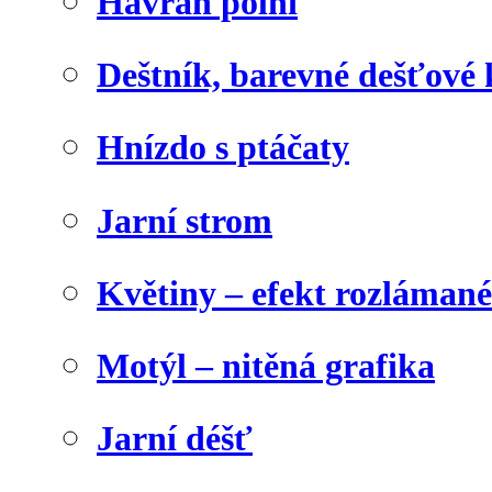
Havran polní
Deštník, barevné dešťové
Hnízdo s ptáčaty
Jarní strom
Květiny – efekt rozláman
Motýl – nitěná grafika
Jarní déšť