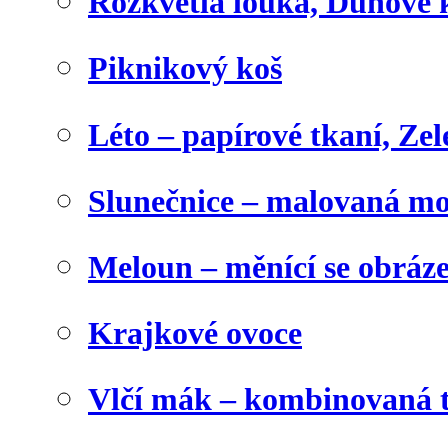
Rozkvetlá louka, Duhové 
Piknikový koš
Léto – papírové tkaní, Zel
Slunečnice – malovaná m
Meloun – měnící se obráz
Krajkové ovoce
Vlčí mák – kombinovaná 