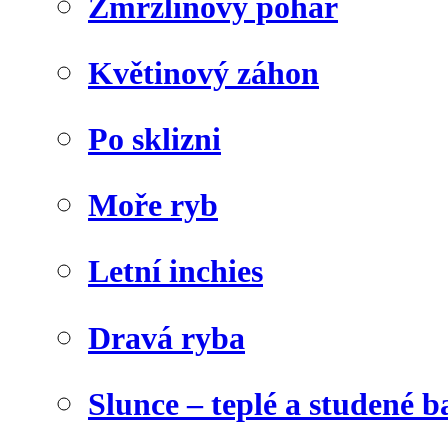
Zmrzlinový pohár
Květinový záhon
Po sklizni
Moře ryb
Letní inchies
Dravá ryba
Slunce – teplé a studené b