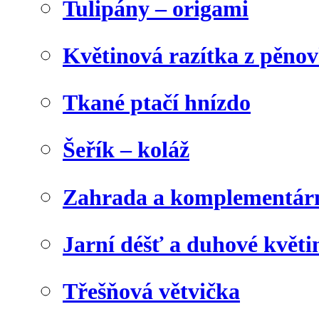
Tulipány – origami
Květinová razítka z pěno
Tkané ptačí hnízdo
Šeřík – koláž
Zahrada a komplementárn
Jarní déšť a duhové květi
Třešňová větvička