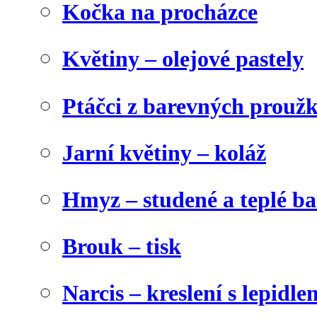
Kočka na procházce
Květiny – olejové pastely
Ptáčci z barevných prouž
Jarní květiny – koláž
Hmyz – studené a teplé b
Brouk – tisk
Narcis – kreslení s lepidle