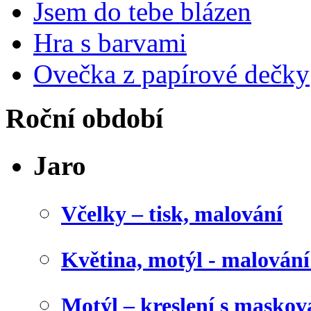
Jsem do tebe blázen
Hra s barvami
Ovečka z papírové dečky
Roční období
Jaro
Včelky – tisk, malování
Květina, motýl - malován
Motýl – kreslení s maskov