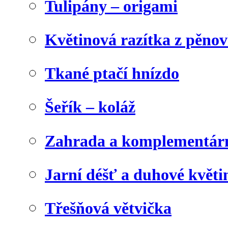
Tulipány – origami
Květinová razítka z pěno
Tkané ptačí hnízdo
Šeřík – koláž
Zahrada a komplementárn
Jarní déšť a duhové květi
Třešňová větvička