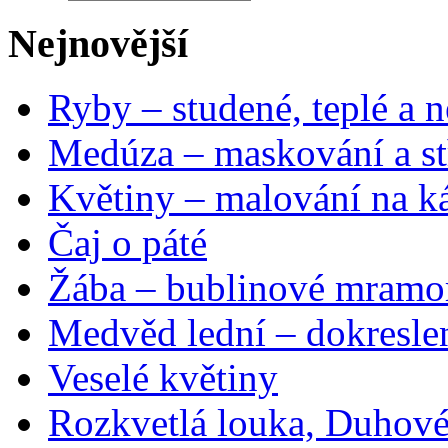
Nejnovější
Ryby – studené, teplé a n
Medúza – maskování a st
Květiny – malování na ká
Čaj o páté
Žába – bublinové mramo
Medvěd lední – dokresle
Veselé květiny
Rozkvetlá louka, Duhové