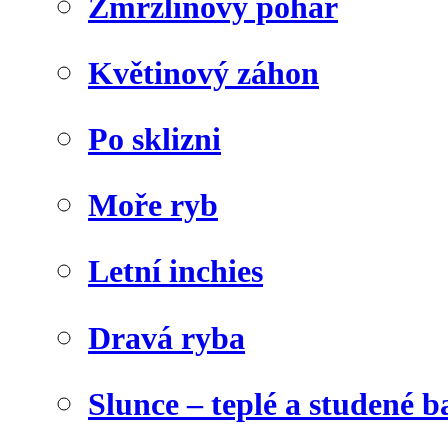
Zmrzlinový pohár
Květinový záhon
Po sklizni
Moře ryb
Letní inchies
Dravá ryba
Slunce – teplé a studené b