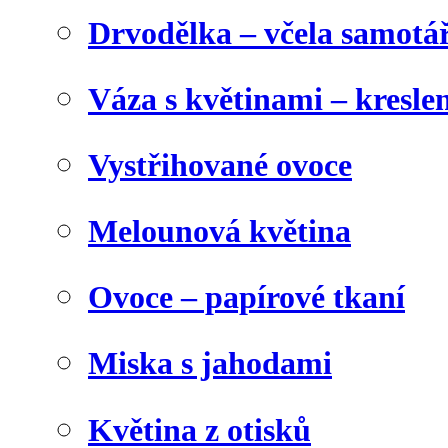
Drvodělka – včela samotá
Váza s květinami – kresl
Vystřihované ovoce
Melounová květina
Ovoce – papírové tkaní
Miska s jahodami
Květina z otisků