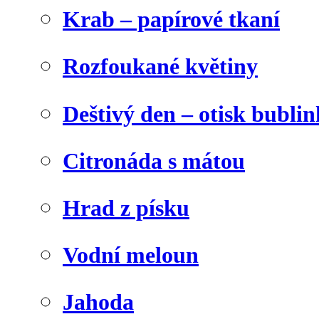
Krab – papírové tkaní
Rozfoukané květiny
Deštivý den – otisk bublin
Citronáda s mátou
Hrad z písku
Vodní meloun
Jahoda