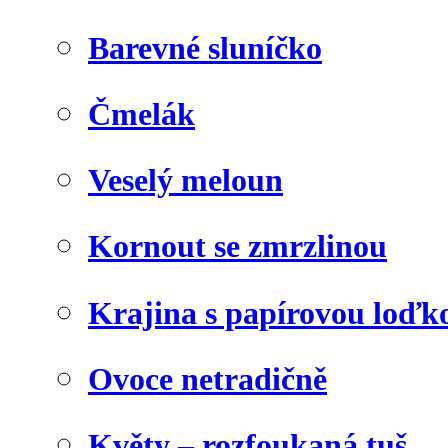
Barevné sluníčko
Čmelák
Veselý meloun
Kornout se zmrzlinou
Krajina s papírovou loďk
Ovoce netradičně
Květy – rozfoukaná tuš