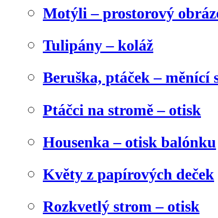
Motýli – prostorový obráz
Tulipány – koláž
Beruška, ptáček – měnící 
Ptáčci na stromě – otisk
Housenka – otisk balónku
Květy z papírových deček
Rozkvetlý strom – otisk