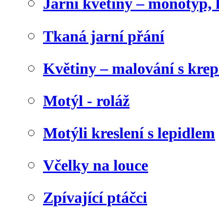
Jarní květiny – monotyp, 
Tkaná jarní přání
Květiny – malování s kr
Motýl - roláž
Motýli kreslení s lepidlem
Včelky na louce
Zpívající ptáčci