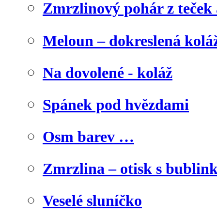
Zmrzlinový pohár z teček
Meloun – dokreslená kolá
Na dovolené - koláž
Spánek pod hvězdami
Osm barev …
Zmrzlina – otisk s bublink
Veselé sluníčko