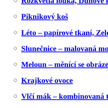
Rozkvetlá louka, Duhové 
Piknikový koš
Léto – papírové tkaní, Zel
Slunečnice – malovaná m
Meloun – měnící se obráz
Krajkové ovoce
Vlčí mák – kombinovaná 