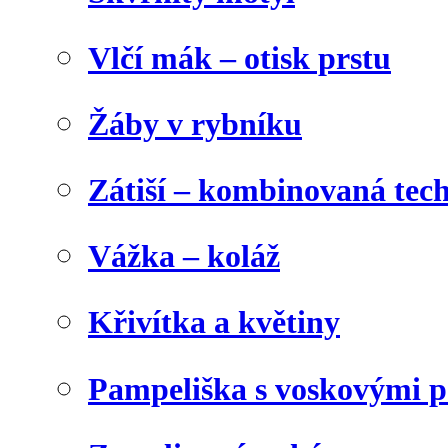
Vlčí mák – otisk prstu
Žáby v rybníku
Zátiší – kombinovaná tec
Vážka – koláž
Křivítka a květiny
Pampeliška s voskovými p