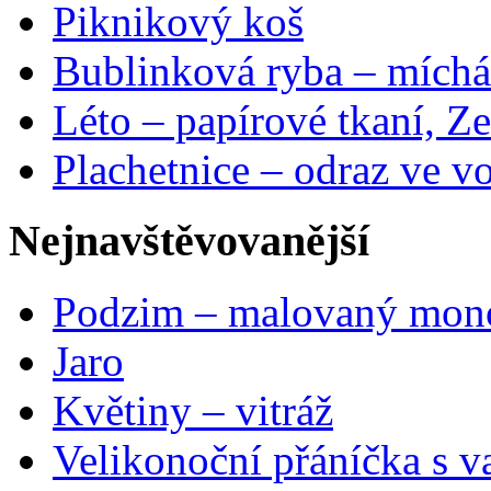
Piknikový koš
Bublinková ryba – míchá
Léto – papírové tkaní, Ze
Plachetnice – odraz ve v
Nejnavštěvovanější
Podzim – malovaný mon
Jaro
Květiny – vitráž
Velikonoční přáníčka s v