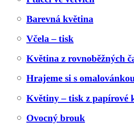
Barevná květina
Včela – tisk
Květina z rovnoběžných č
Hrajeme si s omalovánko
Květiny – tisk z papírové 
Ovocný brouk