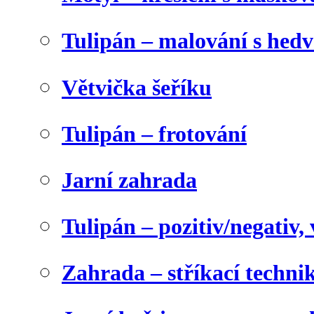
Tulipán – malování s he
Větvička šeříku
Tulipán – frotování
Jarní zahrada
Tulipán – pozitiv/negativ,
Zahrada – stříkací techni