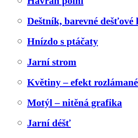
Havran polní
Deštník, barevné dešťové
Hnízdo s ptáčaty
Jarní strom
Květiny – efekt rozláman
Motýl – nitěná grafika
Jarní déšť