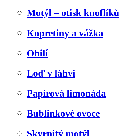
Motýl – otisk knoflíků
Kopretiny a vážka
Obilí
Loď v láhvi
Papírová limonáda
Bublinkové ovoce
Skvrnitý motýl