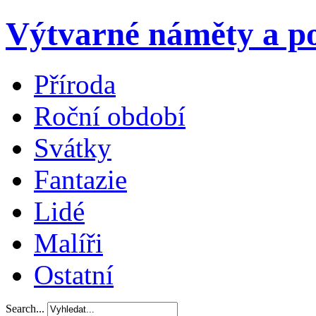
Výtvarné náměty a po
Příroda
Roční období
Svátky
Fantazie
Lidé
Malíři
Ostatní
Search...