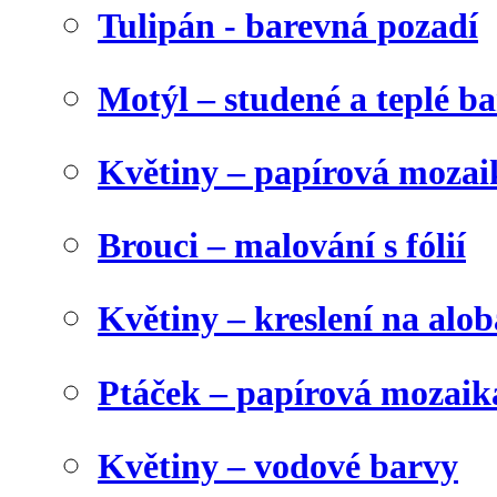
Tulipán - barevná pozadí
Motýl – studené a teplé b
Květiny – papírová mozai
Brouci – malování s fólií
Květiny – kreslení na alob
Ptáček – papírová mozaik
Květiny – vodové barvy