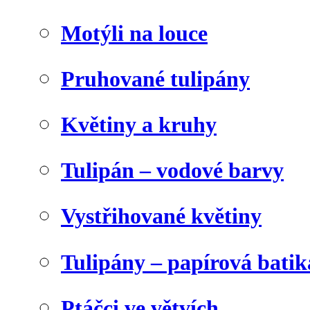
Motýli na louce
Pruhované tulipány
Květiny a kruhy
Tulipán – vodové barvy
Vystřihované květiny
Tulipány – papírová batik
Ptáčci ve větvích